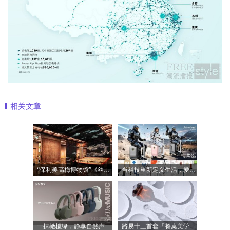
相关文章
“保利美高梅博物馆”《丝路》大展最后
当科技重新定义生活，爱尔威Airwheel正在
一抹橄榄绿，静享自然声 索尼WH-1000XM6橄
路易十三首套「餐桌美学」系列正式揭晓