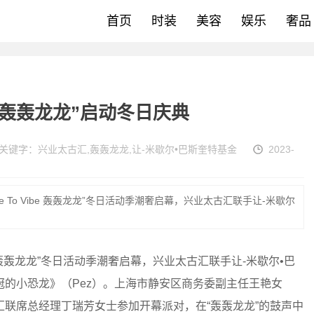
首页
时装
美容
娱乐
奢品
“轰轰龙龙”启动冬日庆典
关键字：
兴业太古汇
,
轰轰龙龙
,
让-米歇尔•巴斯奎特基金
2023-
are To Vibe 轰轰龙龙”冬日活动季潮奢启幕，兴业太古汇联手让-米歇尔
ibe 轰轰龙龙”冬日活动季潮奢启幕，兴业太古汇联手让-米歇尔•巴
的小恐龙》（Pez）。上海市静安区商务委副主任王艳女
联席总经理丁瑞芳女士参加开幕派对，在“轰轰龙龙”的鼓声中