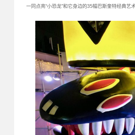
一同点亮“小恐龙”和它身边的35幅巴斯奎特经典