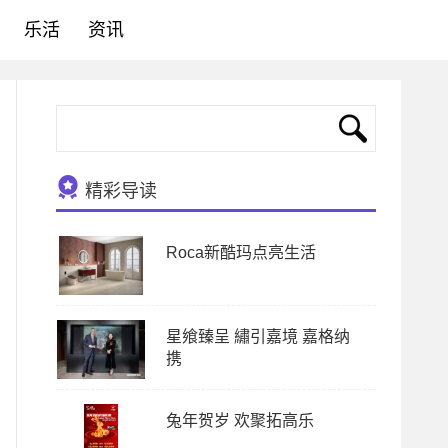
乐活
资讯
精彩导读
Roca新酷玛点亮生活
星飨臻呈 繡引嘉境 嘉格纳
携
兔年贺岁 欢聚拓高乐