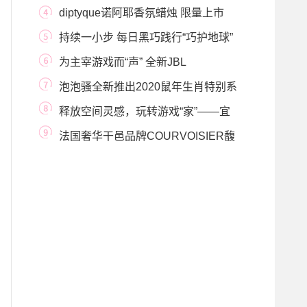
小慧艺术馆「
diptyque诺阿耶香氛蜡烛 限量上市
持续一小步 每日黑巧践行“巧护地球”
计划
为主宰游戏而“声” 全新JBL
QUANTUM游戏产品全面
泡泡骚全新推出2020鼠年生肖特别系
列，恭贺新春
释放空间灵感，玩转游戏“家”——宜
家中国与
法国奢华干邑品牌COURVOISIER馥
华诗臻献2023新春限