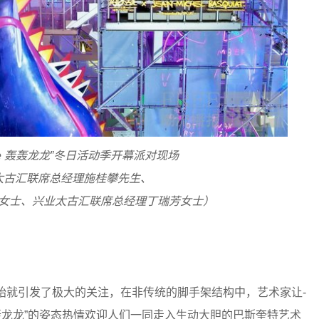
Vibe 轰轰龙龙”冬日活动季开幕派对现场
太古汇联席总经理施桂攀先生、
女士、兴业太古汇联席总经理丁瑞芳女士）
就引发了极大的关注，在非传统的脚手架结构中，艺术家让-
轰龙龙”的姿态热情欢迎人们一同走入生动大胆的巴斯奎特艺术