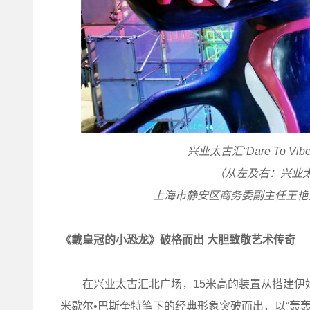
兴业太古汇“Dare To 
（从左及右：兴业
上海市静安区商务委副主任王艳
《戴皇冠的小恐龙》破格而出 大胆致敬艺术传奇
在兴业太古汇北广场，15米高的装置从搭建伊始
米歇尔•巴斯奎特笔下的经典形象突破而出，以“轰