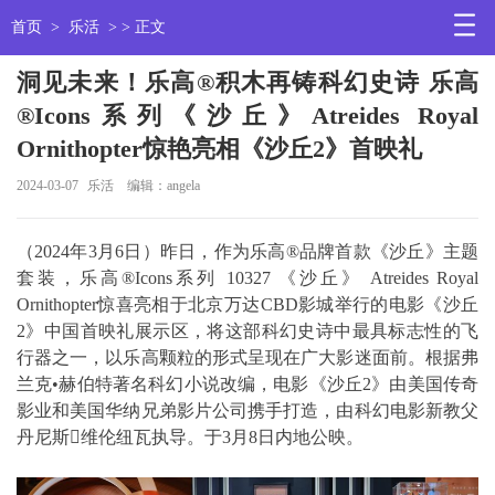
首页
>
乐活
> > 正文
洞见未来！乐高®积木再铸科幻史诗 乐高
®Icons系列《沙丘》Atreides Royal
Ornithopter惊艳亮相《沙丘2》首映礼
2024-03-07
乐活
编辑：angela
（2024年3月6日）昨日，作为乐高®品牌首款《沙丘》主题
套装，乐高®Icons系列 10327 《沙丘》 Atreides Royal
Ornithopter惊喜亮相于北京万达CBD影城举行的电影《沙丘
2》中国首映礼展示区，将这部科幻史诗中最具标志性的飞
行器之一，以乐高颗粒的形式呈现在广大影迷面前。根据弗
兰克•赫伯特著名科幻小说改编，电影《沙丘2》由美国传奇
影业和美国华纳兄弟影片公司携手打造，由科幻电影新教父
丹尼斯维伦纽瓦执导。于3月8日内地公映。