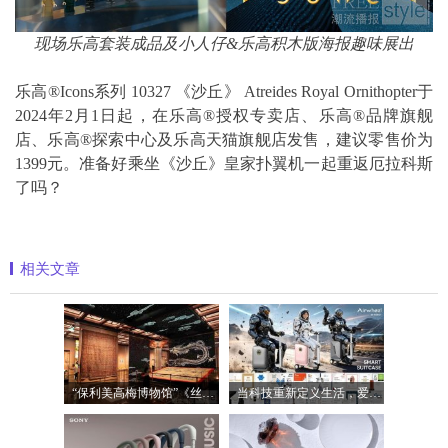
现场乐高套装成品及小人仔&乐高积木版海报趣味展出
乐高®Icons系列 10327 《沙丘》 Atreides Royal Ornithopter于
2024年2月1日起，在乐高®授权专卖店、乐高®品牌旗舰
店、乐高®探索中心及乐高天猫旗舰店发售，建议零售价为
1399元。准备好乘坐《沙丘》皇家扑翼机一起重返厄拉科斯
了吗？
相关文章
“保利美高梅博物馆”《丝路》大展最后
当科技重新定义生活，爱尔威Airwheel正在