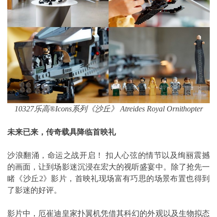
10327乐高®Icons系列《沙丘》 Atreides Royal Ornithopter
未来已来，传奇载具降临首映礼
沙浪翻涌，命运之战开启！ 扣人心弦的情节以及绚丽震撼
的画面，让到场影迷沉浸在宏大的视听盛宴中。除了抢先一
睹《沙丘2》影片，首映礼现场富有巧思的场景布置也得到
了影迷的好评。
影片中，厄崔迪皇家扑翼机凭借其科幻的外观以及生物拟态