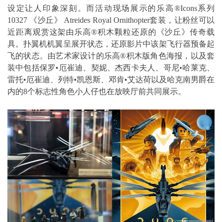
设定让人印象深刻。而活动现场展示的乐高®Icons系列
10327 《沙丘》 Atreides Royal Ornithopter套装，让粉丝可以
近距离观赏这架由乐高®积木颗粒还原的《沙丘》传奇载
具。扑翼机机翼呈展开状态，还原影片中该架飞行器预备起
飞的状态。由艺术家设计的乐高®积木版角色海报，以及套
装中包括保罗•厄崔迪、契妮、杰西卡夫人、哥尼•哈莱克、
雷托•厄崔迪、列特•凯恩斯、邓肯•艾达荷以及哈克南男爵在
内的8个标志性角色小人仔也在放映厅前共同展示。