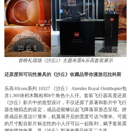
首映礼现场《沙丘2》主题布置&乐高套装展示
还原度和可玩性兼具的《沙丘》收藏品带你漫游厄拉科斯
乐高®Icons系列 10327 《沙丘》 Atreides Royal Ornithopter包
含1,369块积木颗粒和8个角色小人仔。套装飞行器高度还原
《沙丘》影片中的造型设计，不仅还原了原著和影片中飞行
器生物拟态的设定，成品还能够以起飞降落双形态呈现。拼
搭成品长度达57厘米，机翼展开后的宽度可达79厘米。可观
的尺寸配合影片标志性的小人仔可以一起陈列，赋予套装震
撼的摆放效果，是《沙丘》影迷收藏品的不二之选。