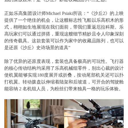
正如乐高集团设计师Michael Psiaki所说：“《沙丘2》的上映
提供了一个绝佳的机会，让这艘标志性飞船以乐高积木的形
式，栩栩如生地展现在我们面前，带我们重返厄拉科斯。乐
高玩家们可以通过拼搭，重现这艘细节精妙且令人印象深刻
的传奇载具。这款套装可以作为家中的收藏品陈列，也可以
是还原《沙丘》史诗场景的道具”
除了优异的还原度表现，套装也具备极高的可玩性。飞行器
的核心传动结构均采用了乐高机械组零件，别出心裁的设计
使机翼能够实现180度展开或折叠，按动尾部机关还可以扑
打机翼。转动拨盘以伸缩着陆架和后坡道，可开合的驾驶舱
能容纳 2 名机组人员，为粉丝们带来独具一格的玩乐体验。