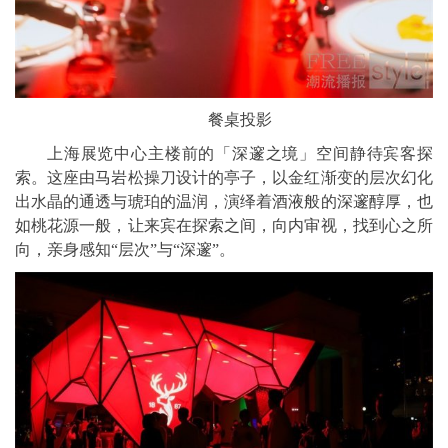
餐桌投影
上海展览中心主楼前的「深邃之境」空间静待宾客探
索。这座由马岩松操刀设计的亭子，以金红渐变的层次幻化
出水晶的通透与琥珀的温润，演绎着酒液般的深邃醇厚，也
如桃花源一般，让来宾在探索之间，向内审视，找到心之所
向，亲身感知“层次”与“深邃”。