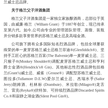
兰威士忌品牌。
关于格兰
父子洋酒集团
格兰父子洋酒集团是一家独立家族酿酒商，总部位于英
国，由威廉·格兰（William Grant）于1887年创立，现已传承
至第六代。如今,公司由专业的管理团队管理、蒸馏、装瓶
并分销多款享誉世界的苏格兰威士忌及高端金酒。
公司旗下拥有众多国际知名烈酒品牌， 包括全球屡获
殊荣的单一麦芽苏格兰威士忌格兰菲迪®(Glenfiddich®)、坚
持手工匠心的苏格兰百富(The Balvenie)单一麦芽威士忌、三
只猴子®(Monkey Shoulder®)调配麦芽苏格兰威士忌和亨利
爵士金酒®(Hendrick’s® Gin)。其他标志性烈酒品牌包括格
兰(Grant’s)威士忌、威雀（Grouse®）调配型苏格兰威士忌、
图拉多(Tullamore D.E.W)爱尔兰威士忌、杰瑞水手(Sailor
Jerry)朗姆酒、杜林标 (Drambuie)、米拉歌(Milagro®)龙舌
兰、雷克(Reyka®)伏特加、可持续烈酒品牌Discarded Spirits
Co.®和寂静之湖金酒(Silent Pool Gin®)。