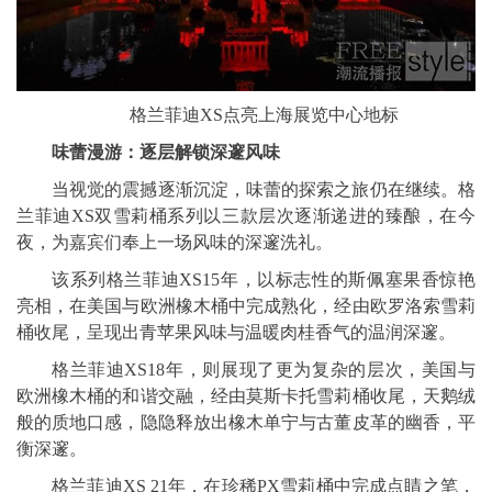
格兰菲迪XS点亮上海展览中心地标
味蕾漫游：
逐层解锁深邃风味
当视觉的震撼逐渐沉淀，味蕾的探索之旅仍在继续。格
兰菲迪XS双雪莉桶系列以三款层次逐渐递进的臻酿，在今
夜，为嘉宾们奉上一场风味的深邃洗礼。
该系列格兰菲迪XS15年，以标志性的斯佩塞果香惊艳
亮相，在美国与欧洲橡木桶中完成熟化，经由欧罗洛索雪莉
桶收尾，呈现出青苹果风味与温暖肉桂香气的温润深邃。
格兰菲迪XS18年，则展现了更为复杂的层次，美国与
欧洲橡木桶的和谐交融，经由莫斯卡托雪莉桶收尾，天鹅绒
般的质地口感，隐隐释放出橡木单宁与古董皮革的幽香，平
衡深邃。
格兰菲迪XS 21年，在珍稀PX雪莉桶中完成点睛之笔，