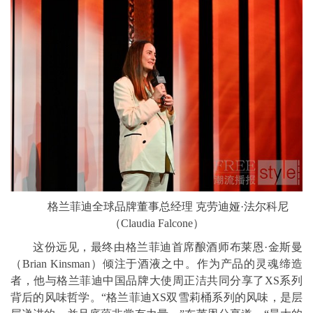
格兰菲迪全球品牌董事总经理 克劳迪娅·法尔科尼
（Claudia Falcone）
这份远见，最终由格兰菲迪首席酿酒师布莱恩·金斯曼
（Brian Kinsman）倾注于酒液之中。作为产品的灵魂缔造
者，他与格兰菲迪中国品牌大使周正洁共同分享了XS系列
背后的风味哲学。“格兰菲迪XS双雪莉桶系列的风味，是层