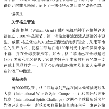
得铭记的非凡瞬间，留下了一抹值得反复回味的悠长余韵。
编者注
关于格兰菲迪
威廉·格兰（William Grant）践行先锋精神于苏格兰达夫
镇创立，1887年圣诞节，第一滴格兰菲迪酒液从蒸馏器中诞
生。威廉·格兰凭借其对威士忌酿造的独到理念，采用革命
性的生产方式，使格兰菲迪在逾130年时光中始终保持卓尔
不群，并在全球屡获殊荣。如今，格兰菲迪已在全球超过
180个国家和地区销售，它是少数完全由家族拥有的单一麦
芽威士忌品牌之一，且至今仍在威廉·格兰及其家人亲手建
造的酒厂中酿造。
屡获殊荣
自2000年以来，格兰菲迪系列产品在国际葡萄酒与烈酒
大赛（International Wine & Spirit Competition）和国际烈酒挑
战赛（International Spirits Challenge）这两个全球最负盛名的
烈酒评选赛事中，所获奖项数量超越其他任何单一麦芽苏格