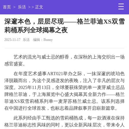
首页
>
乐活
> > 正文
深邃本色，层层尽现——格兰菲迪XS双雪
莉桶系列全球揭幕之夜
2025-11-17
乐活
编辑：Bunny
艺术的流光与威士忌的醇香，在深秋的上海交织出一场
感官盛宴。
在年度艺术盛事ART021举办之际，一抹深邃的琥珀色
泽脱颖而出，为这个灵感迸发的夜晚，注入了非凡的层次与
深度。2025年11月13日，全球屡获殊荣的单一麦芽威士忌品
牌格兰菲迪，于上海展览中心盛大揭幕其全新力作——格兰
菲迪XS双雪莉桶系列单一麦芽苏格兰威士忌。该系列选择
在中国进行全球首发，也标志着品牌叙事开启崭新篇章。
此系列经由手工甄选的雪莉桶熟成，每一款酒液在保持
格兰菲迪标志性风味的同时，更以全新风味层次，带来令人