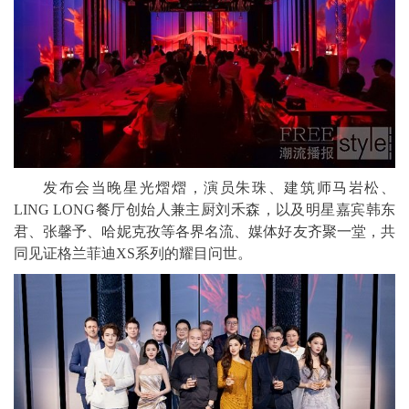
发布会当晚星光熠熠，演员朱珠、建筑师马岩松、
LING LONG餐厅创始人兼主厨刘禾森，以及明星嘉宾韩东
君、张馨予、哈妮克孜等各界名流、媒体好友齐聚一堂，共
同见证格兰菲迪XS系列的耀目问世。