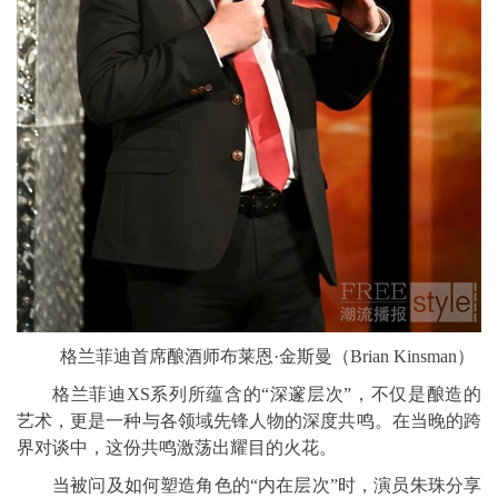
格兰菲迪首席酿酒师布莱恩·金斯曼（Brian Kinsman）
格兰菲迪XS系列所蕴含的“深邃层次”，不仅是酿造的
艺术，更是一种与各领域先锋人物的深度共鸣。在当晚的跨
界对谈中，这份共鸣激荡出耀目的火花。
当被问及如何塑造角色的“内在层次”时，演员朱珠分享