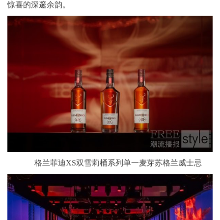
惊喜的深邃余韵。
格兰菲迪XS双雪莉桶系列单一麦芽苏格兰威士忌