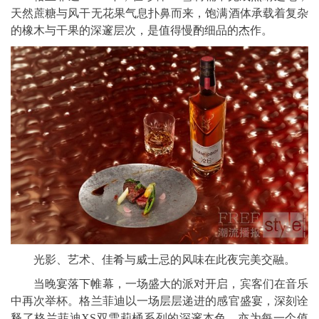
天然蔗糖与风干无花果气息扑鼻而来，饱满酒体承载着复杂
的橡木与干果的深邃层次，是值得慢酌细品的杰作。
光影、艺术、佳肴与威士忌的风味在此夜完美交融。
当晚宴落下帷幕，一场盛大的派对开启，宾客们在音乐
中再次举杯。格兰菲迪以一场层层递进的感官盛宴，深刻诠
释了格兰菲迪XS双雪莉桶系列的深邃本色，亦为每一个值