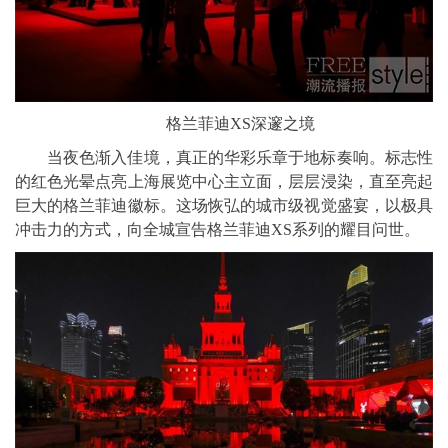
格兰菲迪XS深邃之境
当夜色渐入佳境，真正的华彩乐章于地标奏响。标志性
的红色光晕点亮上海展览中心主立面，层层浸染，直至亮起
巨大的格兰菲迪徽标。这场恢弘的城市级视觉盛宴，以极具
冲击力的方式，向全城宣告格兰菲迪XS系列的耀目问世。