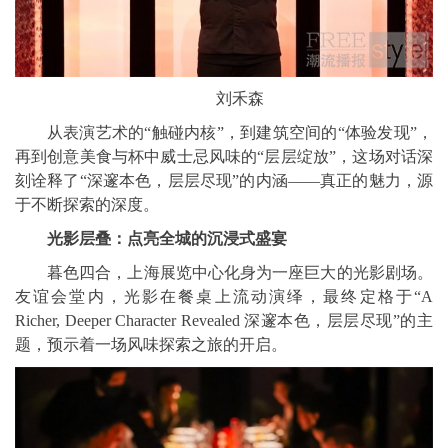
刘禾森
从表演艺术的“触碰内核”，到建筑空间的“体验发现”，
再到创意美食与杯中威士忌风味的“层层绽放”，这场对话深
刻诠释了“深邃本色，层层尽现”的内涵——真正的魅力，源
于不断探索的深度。
光影
层叠
：
点亮全城的
沉浸式盛宴
暮色四合，上海展览中心化身为一座巨大的光影剧场。
友谊会堂内，光影在餐桌上流动演绎，最终定格于“A
Richer, Deeper Character Revealed 深邃本色，层层尽现”的主
题，预示着一场风味探索之旅的开启。