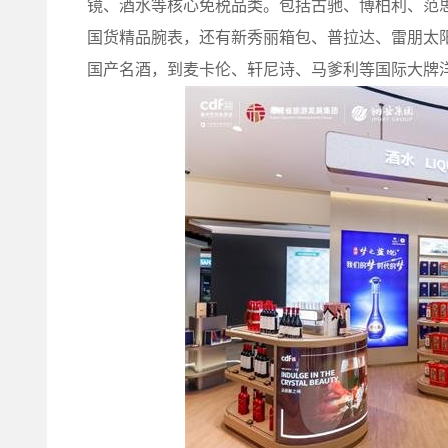
镜、酒水等核心免税品类。包括古驰、博柏利、范
国货精品腕表，还有新秀丽箱包、普拉达、雷朋太
国产名酒，到麦卡伦、轩尼诗、马爹利等国际大牌