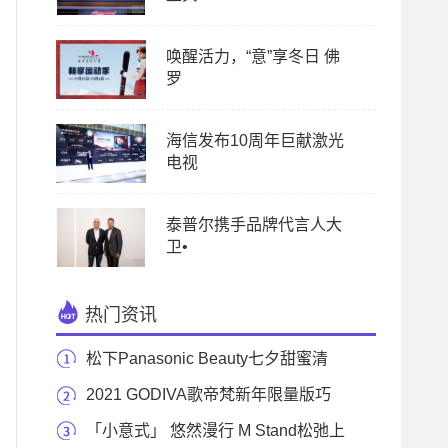
唤醒活力，“意”享冬日 佛
罗
海信发布10周年巨献激光
电视
泰普尔携手品牌代言人大
卫•
热门资讯
松下Panasonic Beauty七夕甜蜜清
单，只为“博”你一
2021 GODIVA歌帝梵新年限量版巧
克力系列 牛转巧运
「小意式」 悠然漫行 M Stand松弛上