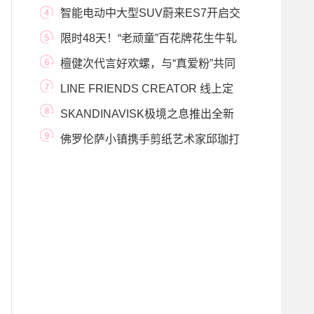
「场」
智能电动中大型SUV蔚来ES7开启交
付
限时48天！“老顽童”百花牌花生牛轧
糖跨界来袭
檀健次代言好欢螺，与“真爱粉”共同
掀起全球
LINE FRIENDS CREATOR 线上定
制平台正式上线
SKANDINAVISK极境之息推出全新
香氛系列「AURORA 极光
佛罗伦萨小镇携手剪纸艺术家邱珈打
造龙年艺术