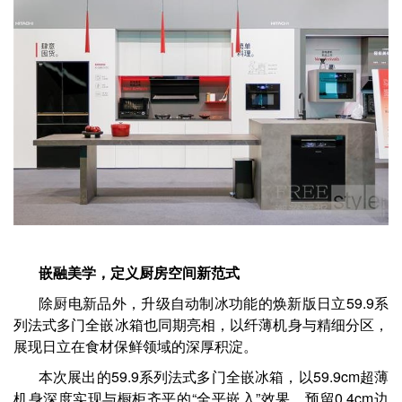
嵌融美学，定义厨房空间新范式
除厨电新品外，升级自动制冰功能的焕新版日立59.9系
列法式多门全嵌冰箱也同期亮相，以纤薄机身与精细分区，
展现日立在食材保鲜领域的深厚积淀。
本次展出的59.9系列法式多门全嵌冰箱，以59.9cm超薄
机身深度实现与橱柜齐平的“全平嵌入”效果，预留0.4cm边