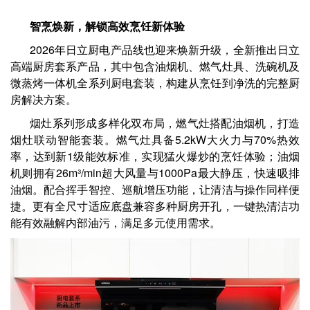
智烹焕新，解锁高效烹饪新体验
2026年日立厨电产品线也迎来焕新升级，全新推出日立
高端厨房套系产品，其中包含油烟机、燃气灶具、洗碗机及
微蒸烤一体机全系列厨电套装，构建从烹饪到净洗的完整厨
房解决方案。
烟灶系列形成多样化双布局，燃气灶搭配油烟机，打造
烟灶联动智能套装。燃气灶具备5.2kW大火力与70%热效
率，达到新1级能效标准，实现猛火爆炒的烹饪体验；油烟
机则拥有26m³/min超大风量与1000Pa最大静压，快速吸排
油烟。配合挥手智控、巡航增压功能，让清洁与操作同样便
捷。更有全尺寸适应底盘兼容多种厨房开孔，一键热清洁功
能有效融解内部油污，满足多元使用需求。