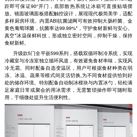
距即可保证90°开门，底部散热系统让冰箱可直接贴墙摆
放。镜面玻璃面板搭配触控设计，展现现代极简美学，适配
多样厨房环境。内置ABI抗菌滤网可有效抑制大肠杆菌、金
黄色葡萄球菌，抗菌率达99.99%*，守护食材新鲜与安心。
真空*冰温保鲜科技，形成独立密封空间，抑制干燥，保持
食材新鲜。
升级款5门全平嵌599系列，搭载双循环制冷系统，实现
冷藏室与冷冻室独立循环风道，有效避免食材串味，实现风
冷无霜。同时配备自选变温区，用户可根据食材种类在弱
冻、冰温、蔬果等模式间灵活切换,为不同食材提供恰到好
处的储存环境。特别配备自动制冰模块与内置冰勺，轻松满
足家庭日常或聚会的用冰需求，无需繁琐操作即可随时取
用，于细微处提升生活便利性。