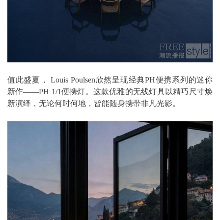
值此盛夏， Louis Poulsen欣然呈现经典PH便携系列的迷你
新作——PH 1/1便携灯。这款优雅的无线灯具以精巧尺寸焕
新演绎，无论何时何地，皆能随身携带非凡光影。