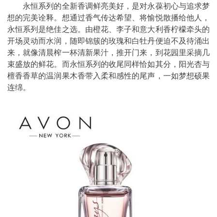
永恒系列的全新香调鲜亮美好，是对永葆初心与追求梦
想的完美诠释。想通过香气传达希望、将愉悦散播给他人，
永恒系列是绝佳之选。由橙花、李子和意大利香柠檬牵头的
开场灵动而水润，随即锦簇的玫瑰和白牡丹便迫不及待涌出
来，就像清晨榨一杯清新果汁，推开门来，到花园里采摘几
束盛放的鲜花。而永恒系列的收尾同样恰如其分，阳光杏与
檀香香草的温润果木香带入柔和感性的尾声，一如梦想硕果
连绵。