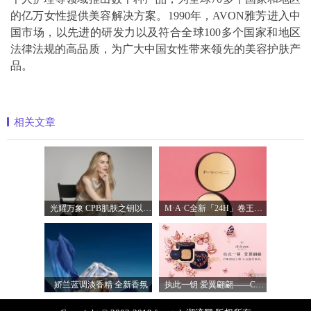
的亿万女性提供美容解决方案。1990年，AVON雅芳进入中
国市场，以先进的研发力以及符合全球100多个国家和地区
法律法规的高品质，为广大中国女性带来领先的美容护肤产
品。
相关文章
光耀万象 CPB肌肤之钥以镜头记录妮可·基
M·A·C全新「24H」卷王金气垫中国首发 实
娇兰蓝调淡香精 全新香氛
执此一钥 爱翼翩翩——CPB肌肤之钥臻献