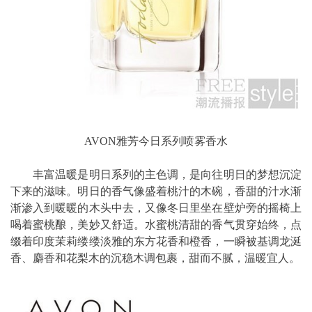
AVON雅芳今日系列喷雾香水
丰富温暖是明日系列的主色调，是向往明日的梦想沉淀
下来的滋味。明日的香气像盛着桃汁的木碗，香甜的汁水渐
渐渗入到暖暖的木头中去，又像冬日里坐在壁炉旁的摇椅上
喝着蜜桃酿，美妙又舒适。水蜜桃清甜的香气贯穿始终，点
缀着印度茉莉缕缕淡雅的东方花香和橙香，一瞬被基调龙涎
香、麝香和花梨木的沉稳木调包裹，甜而不腻，温暖宜人。