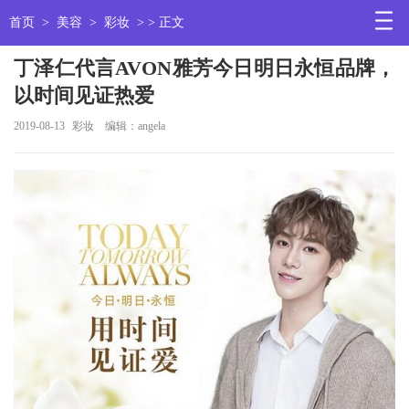
首页
>
美容
>
彩妆
> > 正文
丁泽仁代言AVON雅芳今日明日永恒品牌，
以时间见证热爱
2019-08-13
彩妆
编辑：angela