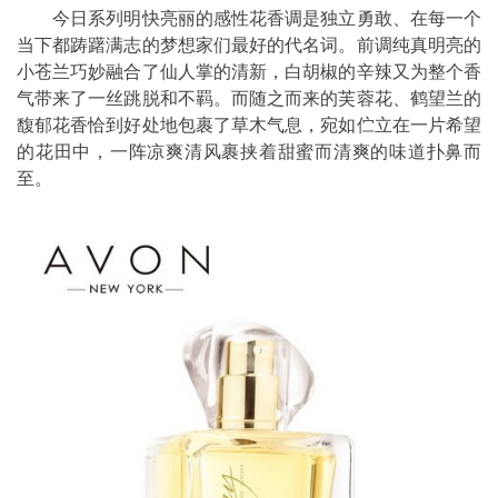
今日系列明快亮丽的感性花香调是独立勇敢、在每一个
当下都踌躇满志的梦想家们最好的代名词。前调纯真明亮的
小苍兰巧妙融合了仙人掌的清新，白胡椒的辛辣又为整个香
气带来了一丝跳脱和不羁。而随之而来的芙蓉花、鹤望兰的
馥郁花香恰到好处地包裹了草木气息，宛如伫立在一片希望
的花田中，一阵凉爽清风裹挟着甜蜜而清爽的味道扑鼻而
至。