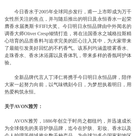
今日香水于2005年全球同步发行，甫一上市即成为万千
女性所关注的焦点，并与随后推出的明日及永恒香水一起荣
膺香水届奥斯卡FIFI大奖。今日明日永恒品牌由中外闻名的
调香大师Oliver Cresp倾情打造，将在法国香水之城格拉斯精
心培育的品质香料与追求完美的匠心注入其中，为大家带来
了最能引发美好回忆的不朽香气。该系列均涵盖喷雾香水、
走珠香水、香水沐浴露以及香体乳，带来多样的香氛呵护体
验。
全新品牌代言人丁泽仁将携手今日明日永恒品牌，陪伴
大家一起努力向前，以气味镌刻今日，为梦想执着明日，用
热爱构筑永恒。
关于AVON雅芳：
AVON雅芳，1886年创立于时尚之都纽约，并迅速成长
为全球领先的美容护肤品牌，迄今在护肤、彩妆、香水以及
个人护理等领域推出数千种产品，为全球70多个国家和地区