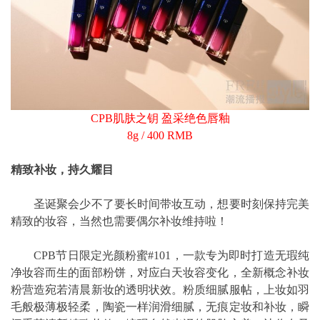
CPB肌肤之钥 盈采绝色唇釉
8g / 400 RMB
精致补妆，持久耀目
圣诞聚会少不了要长时间带妆互动，想要时刻保持完美
精致的妆容，当然也需要偶尔补妆维持啦！
CPB节日限定光颜粉蜜#101，一款专为即时打造无瑕纯
净妆容而生的面部粉饼，对应白天妆容变化，全新概念补妆
粉营造宛若清晨新妆的透明状效。粉质细腻服帖，上妆如羽
毛般极薄极轻柔，陶瓷一样润滑细腻，无痕定妆和补妆，瞬