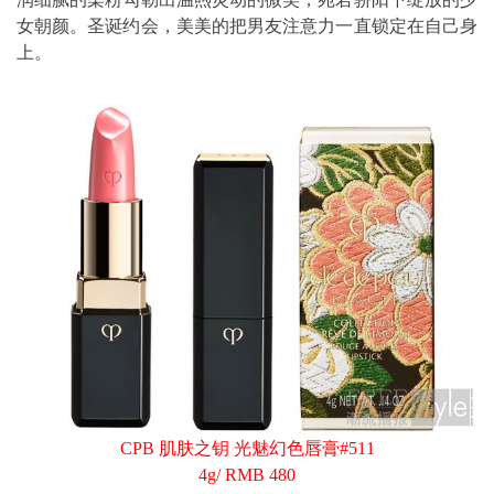
女朝颜。圣诞约会，美美的把男友注意力一直锁定在自己身
上。
CPB 肌肤之钥 光魅幻色唇膏#511
4g/ RMB 480