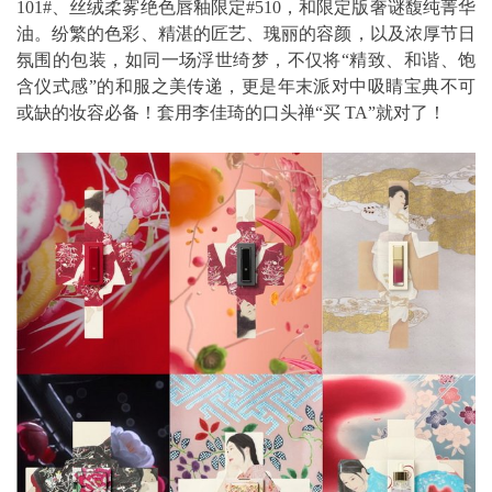
101#、丝绒柔雾绝色唇釉限定#510，和限定版奢谜馥纯菁华
油。纷繁的色彩、精湛的匠艺、瑰丽的容颜，以及浓厚节日
氛围的包装，如同一场浮世绮梦，不仅将“精致、和谐、饱
含仪式感”的和服之美传递，更是年末派对中吸睛宝典不可
或缺的妆容必备！套用李佳琦的口头禅“买 TA”就对了！