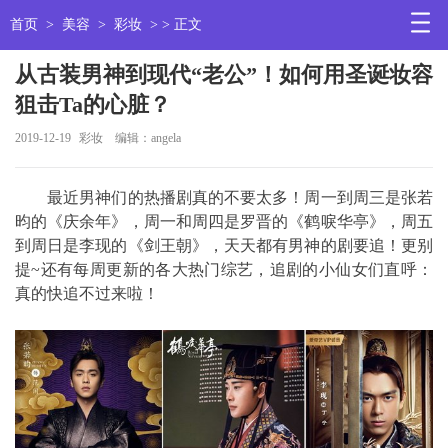
首页
>
美容
>
彩妆
> > 正文
从古装男神到现代“老公”！如何用圣诞妆容
狙击Ta的心脏？
2019-12-19
彩妆
编辑：angela
最近男神们的热播剧真的不要太多！周一到周三是张若
昀的《庆余年》，周一和周四是罗晋的《鹤唳华亭》，周五
到周日是李现的《剑王朝》，天天都有男神的剧要追！更别
提~还有每周更新的各大热门综艺，追剧的小仙女们直呼：
真的快追不过来啦！