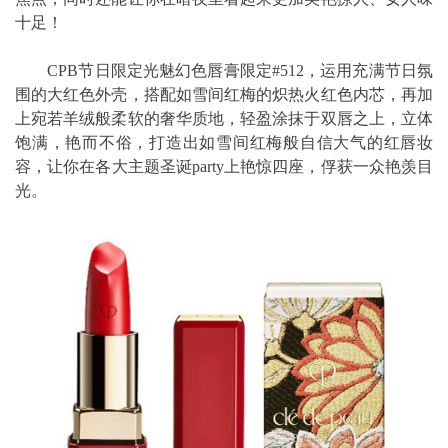
十足！
CPB节日限定光魅幻色唇膏限定#512，运用充满节日氛
围的大红色外壳，搭配如雪间红梅的炽热火红色内芯，再加
上宛若羊绒般柔软的奢华质地，轻盈涂抹于双唇之上，立体
饱满，艳而不俗，打造出如雪间红梅般自信大气的红唇妆
容，让你在各大主题圣诞party上艳惊四座，俘获一众艳羡目
光。