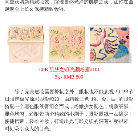
间重获清新精致妆效，绽现自然光泽的肌肤之美，让你在圣
诞聚会上长久保持精致妆容。
CPB 肌肤之钥 光颜粉蜜#101
5g / RMB 800
除了完美底妆需要补妆之外，眼妆也不能忽视！CPB节
日限定极光流彩眼影#320，由精致三色“粉、金、白”的眼影
搭配一个黑色眼线膏组合而成，粉嫩少女配色，粉质细腻，
显色均匀，还附带两个精致的小刷子，眼影眼线一盘搞定！
便捷携带，轻松补妆，打造出光与影交织的深邃神秘眼眸，
时刻吸引众人的目光。