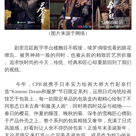
（图片来源于网络）
剧里宫廷殿宇亭台楼阙目不暇接，绫罗绸缎也看的眼花
缭乱。被男神帅一脸的同时，也被从前的精致匠艺所折服
。追求快时尚的今天，传统、经典和匠心却重新回到了我们
的视线。
今年，CPB就携手日本实力绘画大师大竹彩奈打
造“Kimono Dream和服梦”节日限定系列，运用日式传统绘画
技艺于包装上，每一款限定单品的包装盒内都精心绘制了不
同形态日本古典“和服美人画”；同时将四时花朵与植物——
春日的樱花、仲夏的睡莲、晚秋的菊、深冬的雪梅匠心镌刻
于产品外壳之上。整个系列的包装精致又奢华，充满了日式
高级感，好看到让人舍不得扔掉包装！正值年末圣诞新年，
无论是用它来打造一个完美圣诞妆容，或是作为给Ta的礼