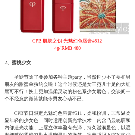
CPB 肌肤之钥 光魅幻色唇膏#512
4g/ RMB 480
2、蜜桃少女
圣诞节除了要参加各种主题party，当然也少不了要和男
朋友的甜蜜单独约会啦！这个时候还是女王范儿十足的大红
唇可不行！换上更加温柔灵动的粉色系少女唇色，交谈间一
个不经意的微笑就能令男友心动不已。
CPB节日限定光魅幻色唇膏#511，柔和粉调，非常温柔
显年轻的少女色，同时运用创新光学技术，内含凸显轮廓和
内部造光功能，上唇立体丰盈有光泽，持久滋润显色，以温
润细腻的柔粉勾勒出温煦灵动的微笑，宛若骄阳下绽放的少