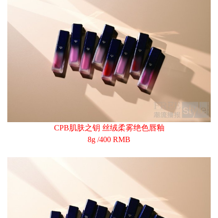
CPB肌肤之钥 丝绒柔雾绝色唇釉
8g /400 RMB