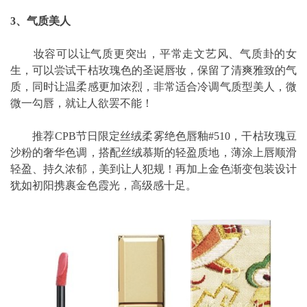
3、气质美人
妆容可以让气质更突出，平常走文艺风、气质卦的女
生，可以尝试干枯玫瑰色的圣诞唇妆，保留了清爽雅致的气
质，同时让温柔感更加浓烈，非常适合冷调气质型美人，微
微一勾唇，就让人欲罢不能！
推荐CPB节日限定丝绒柔雾绝色唇釉#510，干枯玫瑰豆
沙粉的奢华色调，搭配丝绒慕斯的轻盈质地，薄涂上唇顺滑
轻盈、持久浓郁，美到让人犯规！再加上金色渐变包装设计
犹如初阳携裹金色霞光，高级感十足。