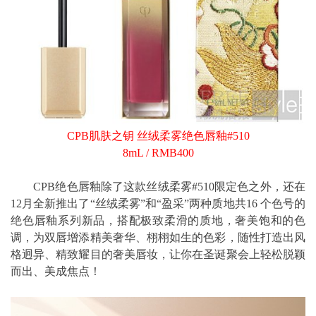
CPB肌肤之钥 丝绒柔雾绝色唇釉#510
8mL / RMB400
CPB绝色唇釉除了这款丝绒柔雾#510限定色之外，还在
12月全新推出了“丝绒柔雾”和“盈采”两种质地共16 个色号的
绝色唇釉系列新品，搭配极致柔滑的质地，奢美饱和的色
调，为双唇增添精美奢华、栩栩如生的色彩，随性打造出风
格迥异、精致耀目的奢美唇妆，让你在圣诞聚会上轻松脱颖
而出、美成焦点！