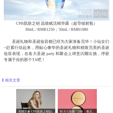
CPB肌肤之钥 晶致赋活精华露（超导镭射瓶）
30mL / RMB1250；50mL / RMB1980
圣诞礼物和圣诞妆容都已经为大家准备完毕！小仙女们
~赶紧行动起来，用贴心奢华的圣诞礼物和精致完美的圣诞
妆容表现，在各大圣诞 party 和聚会上肆意闪耀出挑，俘获
专属于你的那个TA吧！
相关文章
光耀万象 CPB肌肤之钥以镜头记录妮可·基
M·A·C全新「24H」卷王金气垫中国首发 实