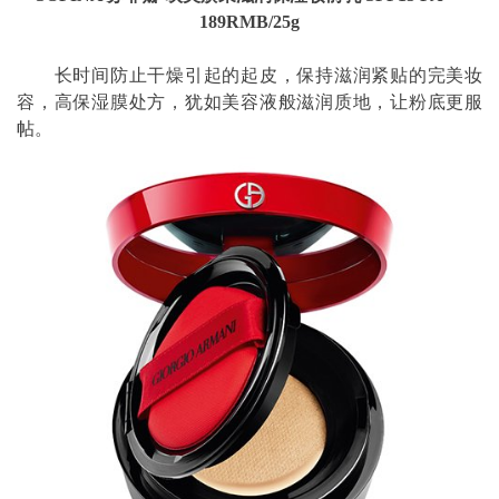
189RMB/25g
长时间防止干燥引起的起皮，保持滋润紧贴的完美妆
容，高保湿膜处方，犹如美容液般滋润质地，让粉底更服
帖。