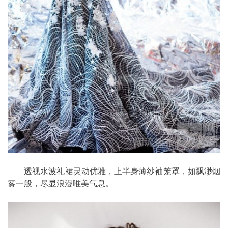
透视水波礼裙灵动优雅，上半身薄纱袖笼罩，如飘渺烟
雾一般，尽显浪漫唯美气息。