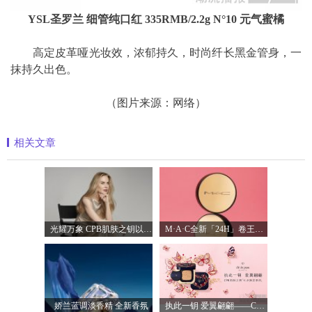
YSL圣罗兰 细管纯口红 335RMB/2.2g N°10 元气蜜橘
高定皮革哑光妆效，浓郁持久，时尚纤长黑金管身，一
抹持久出色。
（图片来源：网络）
相关文章
光耀万象 CPB肌肤之钥以镜头记录妮可·基
M·A·C全新「24H」卷王金气垫中国首发 实
娇兰蓝调淡香精 全新香氛
执此一钥 爱翼翩翩——CPB肌肤之钥臻献