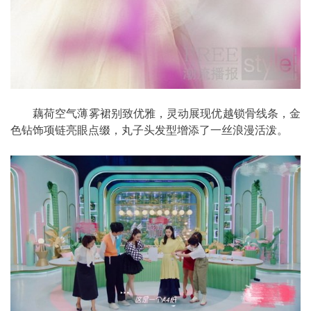
藕荷空气薄雾裙别致优雅，灵动展现优越锁骨线条，金
色钻饰项链亮眼点缀，丸子头发型增添了一丝浪漫活泼。