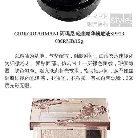
GIORGIO ARMANI 阿玛尼 轻垫精华粉底液SPF23
630RMB/15g
以精油为基地，气垫配方，触肤瞬间，由液态迅速转化
为细微粉末，紧贴面部，仿若带上一层裸色面纱，瑕疵隐
匿，肤色匀净。融入液态折光技术，指尖轻点间，赋予如丝
绸般细腻的光泽感，不油光，不粘腻，有如自带滤镜，360
度光彩无暇。