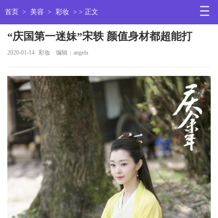
首页
>
美容
>
彩妆
> > 正文
“庆国第一迷妹”宋轶 颜值身材都超能打
2020-01-14
彩妆
编辑：angela