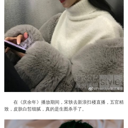
在《庆余年》播放期间，宋轶去新浪扫楼直播，五官精
致，皮肤白皙细腻，真的是生图杀手了。