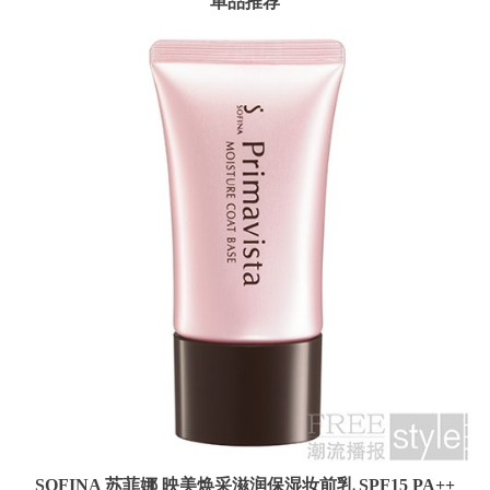
单品推荐
SOFINA 苏菲娜 映美焕采滋润保湿妆前乳 SPF15 PA++