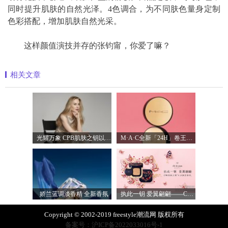
同时提升肌肤的自然光泽。4色调合，为不同肤色量身定制
色彩搭配，增加肌肤自然光采。
这样颜值演技并存的张钧甯，你爱了嘛？
相关文章
光耀万象 CPB肌肤之钥以镜头记录妮可·基
M·A·C全新「24H」卷王金气垫中国首发 实
娇兰蓝调淡香精 全新香氛
执此一钥 爱翼翩翩——CPB肌肤之钥臻献
Copyright © 2002-2019 freestyle潮流网 版权所有
备案号：沪ICP备2022033016号-1