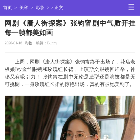
首页
>
美容
>
彩妆
> > 正文
网剧《唐人街探案》张钧甯剧中气质开挂
每一帧都美如画
2020-01-16
彩妆
编辑：Bunny
上周，网剧《唐人街探案》张钧甯终于出场了，花店老
板娘Ivy金丝眼镜和玫瑰红长裙，上演斯文眼镜回眸杀，神
秘又有吸引力！ ​张钧甯在剧中无论是造型还是演技都是无
可挑剔，一身玫瑰红长裙的惊艳出场，真的有被她美到了。