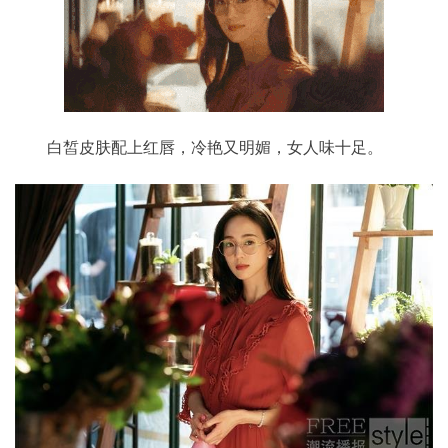
白皙皮肤配上红唇，冷艳又明媚，女人味十足。