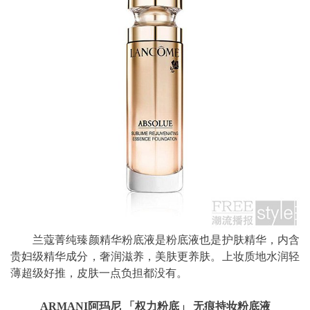
兰蔻菁纯臻颜精华粉底液是粉底液也是护肤精华，内含
贵妇级精华成分，奢润滋养，美肤更养肤。上妆质地水润轻
薄超级好推，皮肤一点负担都没有。
ARMANI阿玛尼 「权力粉底」 无痕持妆粉底液