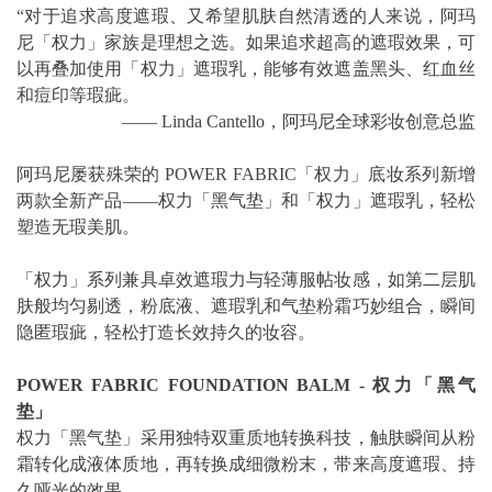
“对于追求高度遮瑕、又希望肌肤自然清透的人来说，阿玛
尼「权力」家族是理想之选。如果追求超高的遮瑕效果，可
以再叠加使用「权力」遮瑕乳，能够有效遮盖黑头、红血丝
和痘印等瑕疵。
—— Linda Cantello，阿玛尼全球彩妆创意总监
阿玛尼屡获殊荣的 POWER FABRIC「权力」底妆系列新增
两款全新产品——权力「黑气垫」和「权力」遮瑕乳，轻松
塑造无瑕美肌。
「权力」系列兼具卓效遮瑕力与轻薄服帖妆感，如第二层肌
肤般均匀剔透，粉底液、遮瑕乳和气垫粉霜巧妙组合，瞬间
隐匿瑕疵，轻松打造长效持久的妆容。
POWER FABRIC FOUNDATION BALM - 权力「黑气
垫」
权力「黑气垫」采用独特双重质地转换科技，触肤瞬间从粉
霜转化成液体质地，再转换成细微粉末，带来高度遮瑕、持
久哑光的效果。