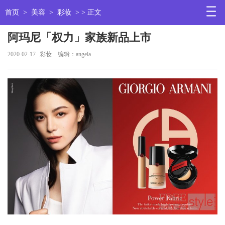
首页
>
美容
>
彩妆
> > 正文
阿玛尼「权力」家族新品上市
2020-02-17
彩妆
编辑：angela