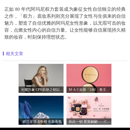
正如 80 年代阿玛尼权力套装成为象征女性自信独立的经典
之作，「权力」底妆系列则充分展现了女性与生俱来的自信
魅力，塑造了自信优雅的阿玛尼女性形象，以无瑕可击的妆
容，点燃女性内心的自信力量。让女性能够自信展现持久精
致的妆容，时刻保持理想状态。
相关文章
光耀万象 CPB肌肤之钥以镜头记录妮可·基
M·A·C全新「24H」卷王金气垫中国首发 实
娇兰蓝调淡香精 全新香氛
执此一钥 爱翼翩翩——CPB肌肤之钥臻献