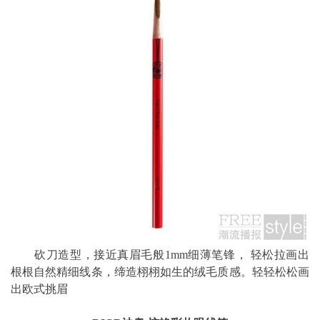
砍刀造型，接近真眉毛般1mm细薄笔锋， 轻松拉画出
根根自然精细线条，缔造栩栩如生的绒毛质感。轻轻松松画
出欧式挑眉