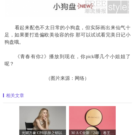
看起来配色不太日常的小狗盘，但实际画出来仙气十
足，如果要打造偏欧美妆容的你 那可以试试看完美日记小
狗盘哦。
《青春有你2》播放到现在，你pick哪几个小姐姐了
呢？
（图片来源：网络）
相关文章
光耀万象 CPB肌肤之钥以镜头记录妮可·基
M·A·C全新「24H」卷王金气垫中国首发 实