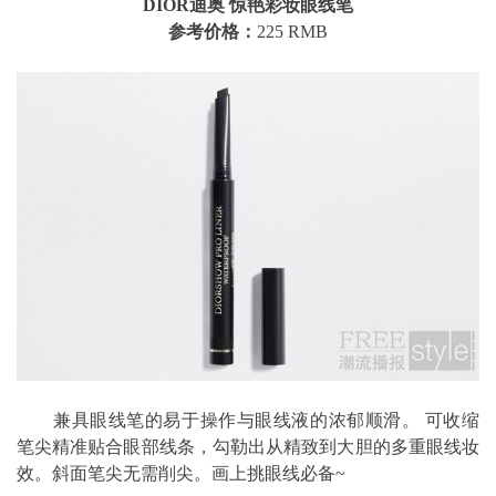
DIOR迪奥 惊艳彩妆眼线笔
参考价格：
225 RMB
兼具眼线笔的易于操作与眼线液的浓郁顺滑。 可收缩
笔尖精准贴合眼部线条，勾勒出从精致到大胆的多重眼线妆
效。斜面笔尖无需削尖。画上挑眼线必备~