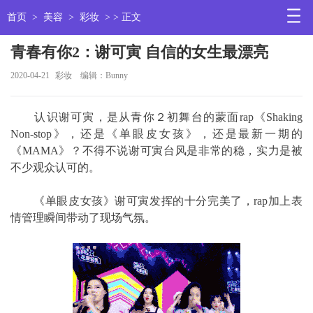
首页
>
美容
>
彩妆
> > 正文
青春有你2：谢可寅 自信的女生最漂亮
2020-04-21
彩妆
编辑：Bunny
认识谢可寅，是从青你２初舞台的蒙面rap《Shaking
Non-stop》，还是《单眼皮女孩》，还是最新一期的
《MAMA》？不得不说谢可寅台风是非常的稳，实力是被
不少观众认可的。
《单眼皮女孩》谢可寅发挥的十分完美了，rap加上表
情管理瞬间带动了现场气氛。