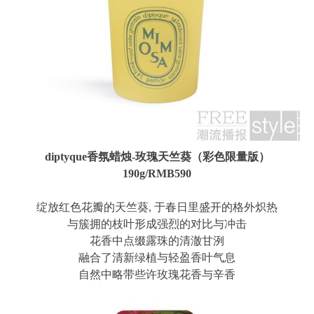
diptyque香氛蜡烛-玫瑰天竺葵（彩色限量版）
190g/RMB590
绽放红色花瓣的天竺葵, 于春日里盛开的格外炽热
与簇拥的枝叶形成强烈的对比与冲击
花香中点缀露珠的清澈甘洌
融合了清新绿植与轻盈香叶气息
自然中略带些许玫瑰花香与辛香