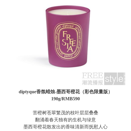
diptyque香氛蜡烛-墨西哥橙花（彩色限量版）
190g/RMB590
苦橙树苍翠繁茂的枝叶层层叠叠
翻涌着春天独有的生机与绿意
墨西哥橙花散发出的香味清新而抚慰人心