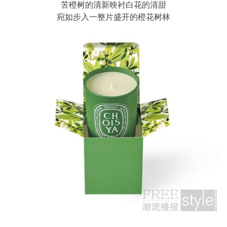
苦橙树的清新映衬白花的清甜
宛如步入一整片盛开的橙花树林