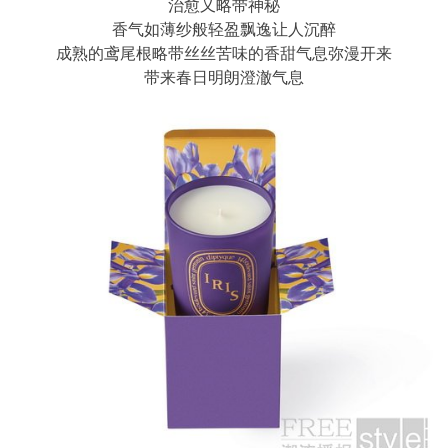
治愈又略带神秘
香气如薄纱般轻盈飘逸让人沉醉
成熟的鸢尾根略带丝丝苦味的香甜气息弥漫开来
带来春日明朗澄澈气息