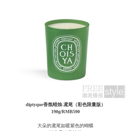
diptyque香氛蜡烛-鸢尾（彩色限量版）
190g/RMB590
大朵的鸢尾如暖紫色的蝴蝶