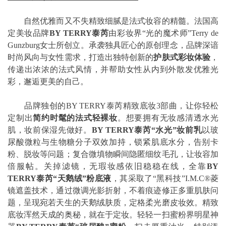
自然优雅而又不失精致细腻是法式妆容的精髓。法国高
定美妆品牌
BY TERRY泰芮
由彩妆界“光的魔术师”Terry de
Gunzburg女士所创立。承袭独具匠心的原创理念，品牌深谙
时尚风向与女性需求，打造出独特创新的
护肤式彩妆体验
，
传递出浓浓的法式风情，并帮助女性从内到外散发优雅光
彩，邂逅更美的自己。
品牌独创的BY TERRY泰芮精致底妆3部曲，让你轻松
定制出
简约时髦的法式轻裸妆
。想要拥有无妆感清透水光
肌，妆前保湿先做好。
BY TERRY泰芮“水光”妆前乳
以玻
尿酸微粒与生物糖分子双效加持，锁紧肌底水分，告别卡
粉、脱妆等问题；复合微填物瞬间隐匿细纹毛孔，让妆容加
倍服帖。关掉滤镜，无瑕妆感依旧稳稳在线，全靠
BY
TERRY泰芮“天鹅绒”粉底液
，其采取了“黑科技”I.M.C®菱
镜遮盖技术，通过微调光影折射，不着痕迹修正多重肌肤问
题，呈现宛若天生的天鹅绒肤质，定格柔光磨皮妆效。精致
底妆浑然天成的奥秘，就在于定妆。轻轻一扫蜜粉界明星神