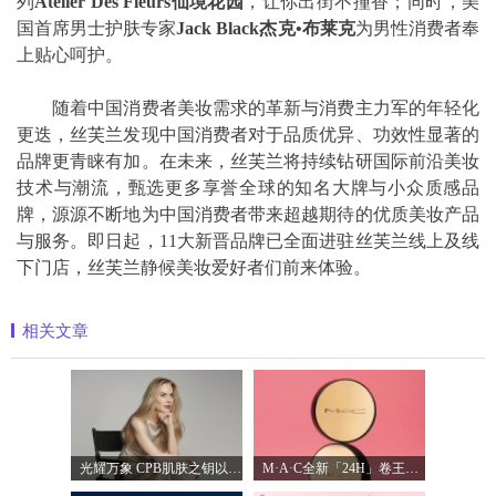
列
Atelier Des Fleurs仙境花园
，让你出街不撞香；同时，美
国首席男士护肤专家
Jack Black杰克•布莱克
为男性消费者奉
上贴心呵护。
随着中国消费者美妆需求的革新与消费主力军的年轻化
更迭，丝芙兰发现中国消费者对于品质优异、功效性显著的
品牌更青睐有加。在未来，丝芙兰将持续钻研国际前沿美妆
技术与潮流，甄选更多享誉全球的知名大牌与小众质感品
牌，源源不断地为中国消费者带来超越期待的优质美妆产品
与服务。即日起，11大新晋品牌已全面进驻丝芙兰线上及线
下门店，丝芙兰静候美妆爱好者们前来体验。
相关文章
光耀万象 CPB肌肤之钥以镜头记录妮可·基
M·A·C全新「24H」卷王金气垫中国首发 实