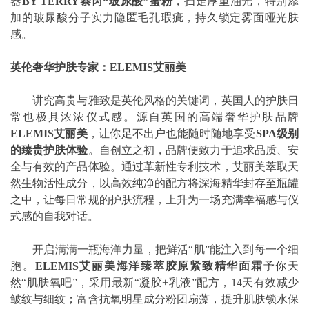
器
BY TERRY泰芮“玻尿酸”蜜粉
，扫走厚重油光，特别添
加的玻尿酸分子实力隐匿毛孔瑕疵，持久锁定雾面哑光肤
感。
英伦奢华护肤专家：ELEMIS艾丽美
讲究高贵与雅致是英伦风格的关键词，英国人的护肤日
常也极具浓浓仪式感。源自英国的高端奢华护肤品牌
ELEMIS艾丽美
，让你足不出户也能随时随地享受
SPA级别
的臻贵护肤体验
。自创立之初，品牌便致力于追求品质、安
全与有效的产品体验。通过革新性专利技术，艾丽美萃取天
然生物活性成分，以高效纯净的配方将深海精华封存至瓶罐
之中，让每日常规的护肤流程，上升为一场充满幸福感与仪
式感的自我对话。
开启满满一瓶海洋力量，把鲜活“肌”能注入到每一个细
胞。
ELEMIS艾丽美海洋臻萃胶原紧致精华面霜
予你天
然“肌肤氧吧”，采用最新“凝胶+乳液”配方，14天有效减少
皱纹与细纹；富含抗氧明星成分粉团扇藻，提升肌肤锁水保