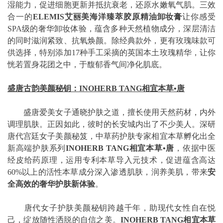
湿能力，促进细胞更新并抵抗衰老，还原水嫩氧气肌。三效
合一的
ELEMIS艾丽美海洋臻萃胶原精油卸妆膏
让你感受
SPA级的奢华卸妆体验，蕴含多种天然植物成分，深层清洁
的同时滋润紧致、抗氧焕颜。除经典款外，更有玫瑰味款可
供选择，特别添加17种手工采摘的英国本土玫瑰精华，让你
恍若置身花团之中，于馥郁香气间净化肌底。
盛唐古韵美颜秘钥：INOHERB TANG相宜本草•唐
盛唐爱美女子通晓护肤之道，擅长使用天然药材，内外
调理肌肤。正因如此，彼时的长安城内出了不少美人。深研
唐代宫廷女子美颜秘笈，中草药护肤专家相宜本草孵化出全
新高端护肤系列
INOHERB TANG相宜本草•唐
，依据中医
经皮给药原理，运用专利本草导入元技术，促进蕴含高达
60%以上的活性本草成分深入渗透肌肤，润养美肌，带来
安
全高效的奢华护肤新体验
。
唐代女子护肤美颜秘钥跨越千年，助现代女性自在悦
己，绽放随性洒脱的自信之美。
INOHERB TANG相宜本草