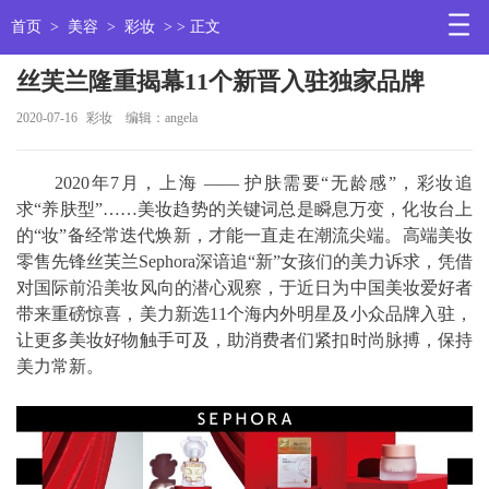
首页
>
美容
>
彩妆
> > 正文
丝芙兰隆重揭幕11个新晋入驻独家品牌
2020-07-16
彩妆
编辑：angela
2020年7月，上海 —— 护肤需要“无龄感”，彩妆追
求“养肤型”……美妆趋势的关键词总是瞬息万变，化妆台上
的“妆”备经常迭代焕新，才能一直走在潮流尖端。高端美妆
零售先锋丝芙兰Sephora深谙追“新”女孩们的美力诉求，凭借
对国际前沿美妆风向的潜心观察，于近日为中国美妆爱好者
带来重磅惊喜，美力新选11个海内外明星及小众品牌入驻，
让更多美妆好物触手可及，助消费者们紧扣时尚脉搏，保持
美力常新。