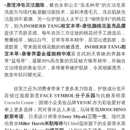
•唐滢净皂豆洁颜珠
，糅合永和公主“实名种草”的古法皂荚
洗面方与现代氨基酸洁面技术，温和净透毛孔，洗后肌肤光
洁盈润不紧绷。另一位护肤达人太平公主“倾情安利”的桃花
方，则为
INOHERB TANG相宜本草•唐悦颜桃花盈亮晶露
提供了亮肤灵感。每年农历三月绽放的桃花经手工挑选后，
整瓣植萃，辅以白芍、甘草等草本精华，层层沁透肌肤，击
退黯黄，带来面若桃花般的粉嫩通透。
INOHERB TANG相
宜本草•唐奢养鎏金蕴能精华液
富含武则天青睐的养颜本
草“益母草”，凝聚88%高含量的宫廷秘方臻萃精华，并融合
古法缔造的黄金箔片，多维奢养修护肌肤，令其细腻透亮，
散发年轻闪耀光采。
丝芙兰还为消费者带来了更多美力惊喜。护肤成分党不
容错过面膜新贵
FACE SYMBOL分子乐园
与抗糖系明星
Cocochi Cosme；国潮小众美妆品牌
YES!IC
亦为彩妆爱好者
奉上更多选择；而对香水达人来说，玩味香氛
MOSCHINO
默斯奇诺
、日系设计师香水
Issey Miyaki三宅一生
、现代英
伦香水
Miller Harris米勒海诗
与Chloé蔻依旗下的全新香水系