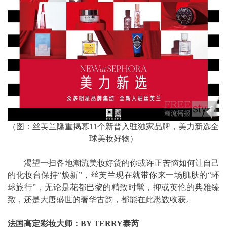
（图：丝芙兰隆重揭幕11个新晋入驻独家品牌，美力新选全
球美妆好物）
渴望一扫各地潮流美妆好货的你或许正苦恼如何让自己
的化妆台保持“焕新”，丝芙兰现在就带你来一场肌肤的“环
球旅行”，无论是花都巴黎的精致时髦，抑或英伦的典雅臻
致，还是大唐盛世的奢华古韵，都能在此悉数收获。
法国高定彩妆大师：BY TERRY泰芮