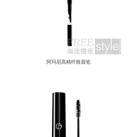
阿玛尼高精纤致眉笔