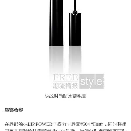
决战时尚防水睫毛膏
唇部妆容
在唇部涂抹LIP POWER「权力」唇膏#504 “First“，同时将相