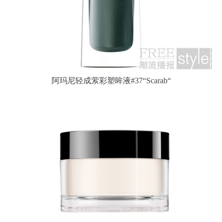
阿玛尼轻成萦彩塑眸液#37“Scarab“