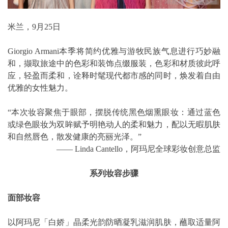
米兰，9月25日
Giorgio Armani本季将简约优雅与游牧民族气息进行巧妙融
和，撷取旅途中的色彩和装饰点缀服装，色彩和材质彼此呼
应，轻盈而柔和，诠释时髦现代都市感的同时，焕发着自由
优雅的女性魅力。
“本次妆容聚焦于眼部，摆脱传统黑色烟熏眼妆：通过蓝色
或绿色眼妆为双眸赋予明艳动人的柔和魅力，配以无暇肌肤
和自然唇色，散发健康的亮丽光泽。”
—— Linda Cantello，阿玛尼全球彩妆创意总监
系列妆容步骤
面部妆容
以阿玛尼「白娇」晶柔光韵防晒凝乳滋润肌肤，蘸取适量阿