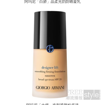
阿玛尼「白娇」晶柔光韵防晒凝乳