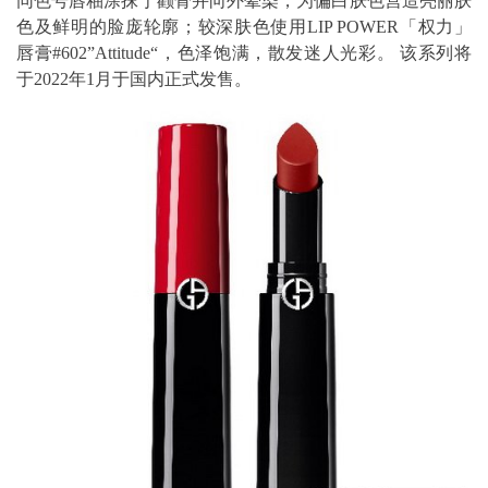
同色号唇釉涂抹于颧骨并向外晕染，为偏白肤色营造亮丽肤
色及鲜明的脸庞轮廓；较深肤色使用LIP POWER「权力」
唇膏#602”Attitude“，色泽饱满，散发迷人光彩。 该系列将
于2022年1月于国内正式发售。