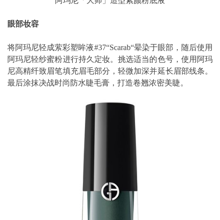
阿玛尼「大师」造型紧颜粉底液
眼部妆容
将阿玛尼轻成萦彩塑眸液#37“Scarab“晕染于眼部，随后使用
阿玛尼轻纱蜜粉进行持久定妆。挑选适当的色号，使用阿玛
尼高精纤致眉笔填充眉毛部分，轻微加深并延长眉部线条。
最后涂抹决战时尚防水睫毛膏，打造卷翘浓密美睫。