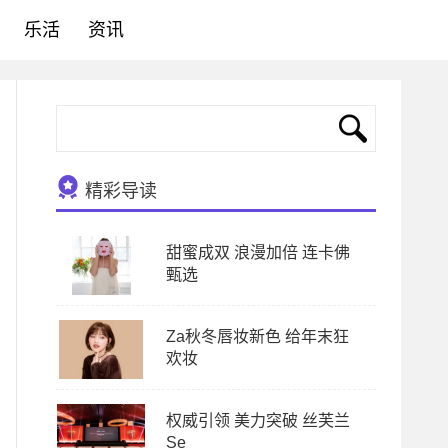
乐活
资讯
精彩导读
甜蜜成双 浪漫加倍 连卡佛
甄选
Za秋冬唇妆新色 给年末狂
欢妆
权威引领 美力突破 丝芙兰
Se