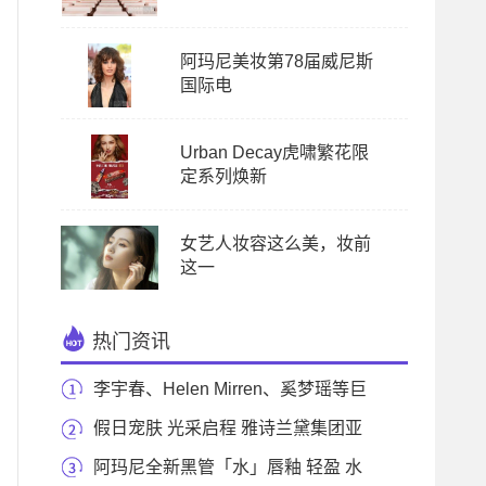
阿玛尼美妆第78届威尼斯
国际电
Urban Decay虎啸繁花限
定系列焕新
女艺人妆容这么美，妆前
这一
热门资讯
李宇春、Helen Mirren、奚梦瑶等巨
星超模，用最卡
假日宠肤 光采启程 雅诗兰黛集团亚
太区旅游零售
阿玛尼全新黑管「水」唇釉 轻盈 水