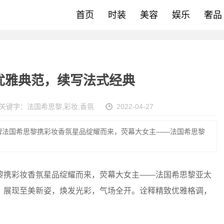
首页
时装
美容
娱乐
奢品
优雅典范，续写法式经典
关键字：
法国希思黎
,
彩妆
,
香氛
2022-04-27
牌法国希思黎携彩妆香氛星品绽耀而来，荧幕大女主——法国希思黎
携彩妆香氛星品绽耀而来，荧幕大女主——法国希思黎亚太
，展现至美新姿，焕发光彩，气场全开。诠释精致优雅格调，