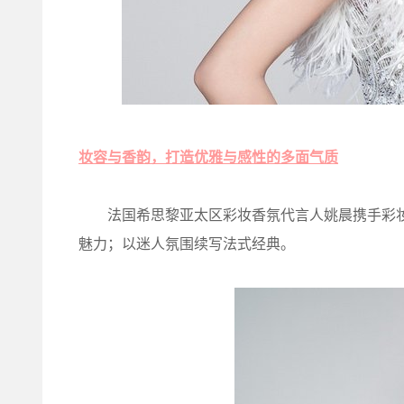
妆容与香韵，打造优雅与感性的多面气质
法国希思黎亚太区彩妆香氛代言人姚晨携手彩妆
魅力；以迷人氛围续写法式经典。