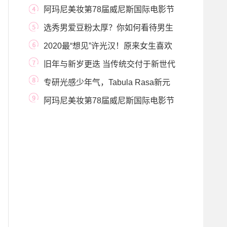
光 持色
阿玛尼美妆第78届威尼斯国际电影节
日报#9月2日
选秀男爱豆粉太厚？你如何看待男生
化妆？
2020最“想见”许光汉！原来女生喜欢
这样的款！
旧年与新岁更迭 当传统交付于新世代
的手中 BY
专研光感少年气，Tabula Rasa新元
气组合助你清凉一
阿玛尼美妆第78届威尼斯国际电影节
日报#9月11日