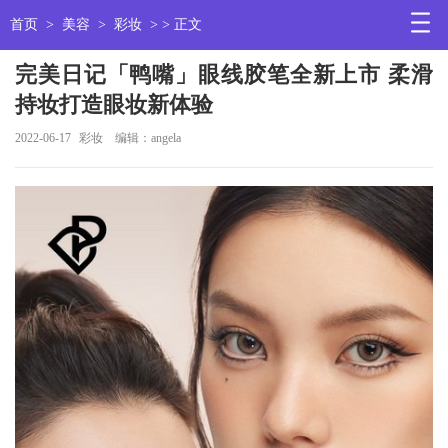
首页
>
美容
>
彩妆
> > 正文
完美日记「鸭嘴」眼线胶笔全新上市 柔滑
持妆打造眼妆新体验
2022-06-17
彩妆
编辑：angela