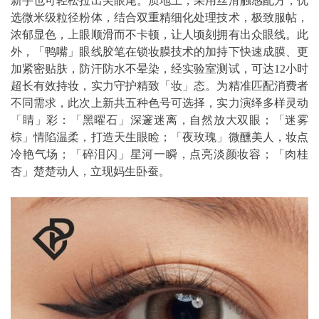
新手也可轻松拉出尖眼尾。质地上，采用丝滑触感配方，优
选微米级粒径粉体，结合双重精细化处理技术，极致服帖，
浓郁显色，上眼顺滑而不卡顿，让人顷刻拥有出众眼线。此
外，「鸭嘴」眼线胶笔在锁妆膜技术的加持下快速成膜、更
加紧密贴肤，防汗防水不晕染，经实验室测试，可达12小时
超长有效持妆，实力守护精致「妆」态。为精准匹配消费者
不同需求，此次上新共五种色号可选择，实力演绎多样灵动
「睛」彩：「黑曜石」深邃迷离，自然放大双眼；「迷雾
棕」情陷温柔，打造天生眼睑；「夜玫瑰」微醺美人，妆点
冷艳气场；「碎泪闪」星河一瞬，点亮淡颜妆容；「肉桂
杏」楚楚动人，立现妈生卧蚕。