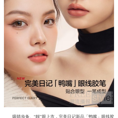
吸睛妆备、“靓”眼上市，完美日记新品「鸭嘴」眼线胶