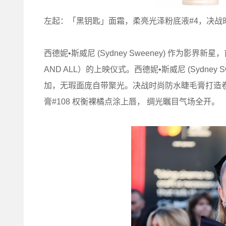
左起：「黑钥匙」面霜，柔亮光泽粉底液#4，决战时
西德妮•斯威尼 (Sydney Sweeney) 作为影
AND ALL）的上映仪式。西德妮•斯威尼 (Sydne
加，无瑕面庞自带聚光。决战时尚防水睫毛膏打造
膏#108 权衡裸橘点涂上唇， 绸光瞩目气场全开。