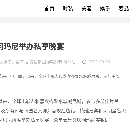
首页
时装
美容
娱乐
奢品
 阿玛尼举办私享晚宴
关键字：
第79届
,
威尼斯国际电影节
,
阿玛尼
2022-09-08
荼进行中。四天以来，全球电影人和嘉宾齐聚水城威尼斯，参与多部
天以来，全球电影人和嘉宾齐聚水城威尼斯，参与多部佳片首
骨及所有》与《园艺大师》首映红毯礼，特邀嘉宾和众明星名流
阿玛尼再度举办私享晚宴，众星云集共庆阿玛尼美妆LIP