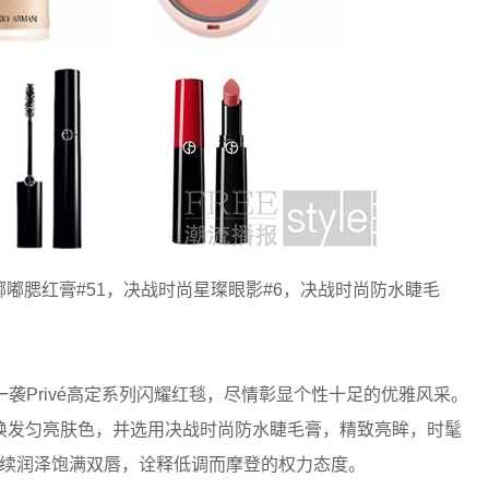
嘟嘟腮红膏#51，决战时尚星璨眼影#6，决战时尚防水睫毛
aio) 以一袭Privé高定系列闪耀红毯，尽情彰显个性十足的优雅风采。
焕发匀亮肤色，并选用决战时尚防水睫毛膏，精致亮眸，时髦
棕持续润泽饱满双唇，诠释低调而摩登的权力态度。