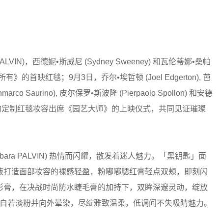
LVIN)，西德妮•斯威尼 (Sydney Sweeney) 和瓦伦蒂娜•桑帕
及所有》的首映红毯；9月3日，乔尔•埃哲顿 (Joel Edgerton), 芭
arco Saurino), 皮尔保罗•斯波隆 (Pierpaolo Spollon) 和安德
以阿玛尼美妆的定制红毯妆容出席《园艺大师》的上映仪式，共同见证璀璨
ara PALVIN) 热情而闪耀，散发着迷人魅力。「黑钥匙」面
液打造面部妆容的裸感轻盈，粉嘟嘟腮红膏轻点双颊，即刻闪
影膏，在决战时尚防水睫毛膏的加持下，双眸深邃灵动，绽放
3 自若淡粉并向外晕染，尽绽雅致温柔，低调间不失吸睛魅力。