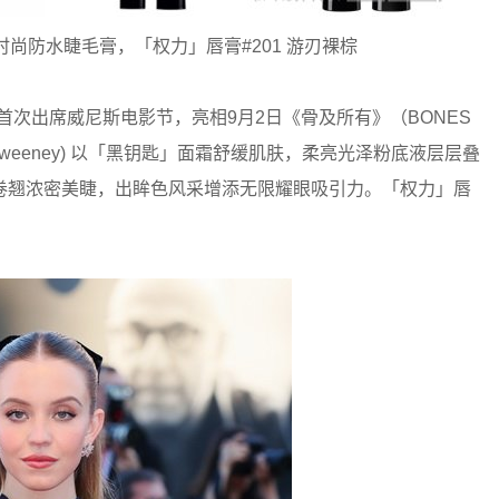
尚防水睫毛膏，「权力」唇膏#201 游刃裸棕
界新星，首次出席威尼斯电影节，亮相9月2日《骨及所有》（BONES
y Sweeney) 以「黑钥匙」面霜舒缓肌肤，柔亮光泽粉底液层层叠
卷翘浓密美睫，出眸色风采增添无限耀眼吸引力。「权力」唇