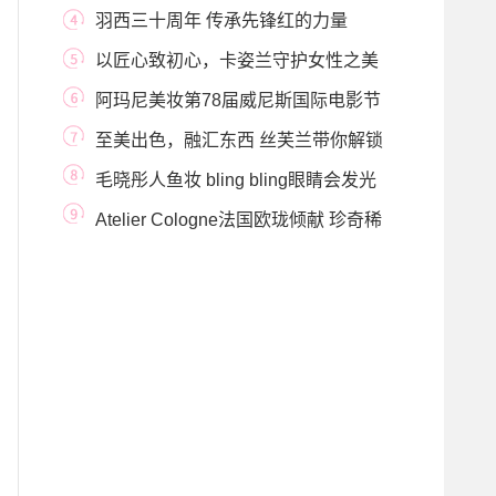
羽西三十周年 传承先锋红的力量
「1992先锋羽西红
以匠心致初心，卡姿兰守护女性之美
阿玛尼美妆第78届威尼斯国际电影节
日报#9月6日
至美出色，融汇东西 丝芙兰带你解锁
美力新美学
毛晓彤人鱼妆 bling bling眼睛会发光
Atelier Cologne法国欧珑倾献 珍奇稀
境高定系列香水