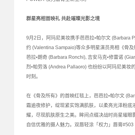
群星亮相首映礼 共赴璀璨光影之境
9月2日，阿玛尼美妆携手芭芭拉•帕尔文 (Barbara PA
约 (Valentina Sampaio)等众多明星演员亮相《骨
芭拉•朗奇 (Barbara Ronchi), 吉安马克•修雷诺 (Gianm
烈•帕劳洛 (Andrea Pallaoro) 也纷纷
时刻。
在《骨及所有》的首映红毯上，芭芭拉•帕尔文 (Barb
霜逾夜修护，绽现紧实饱满肌肤，以柔亮光泽粉底
耀，尽现肌肤原生之美。眸间点缀决战时尚星璀眼
自信优雅的摄人魅力。双唇轻涂「权力」唇膏#50