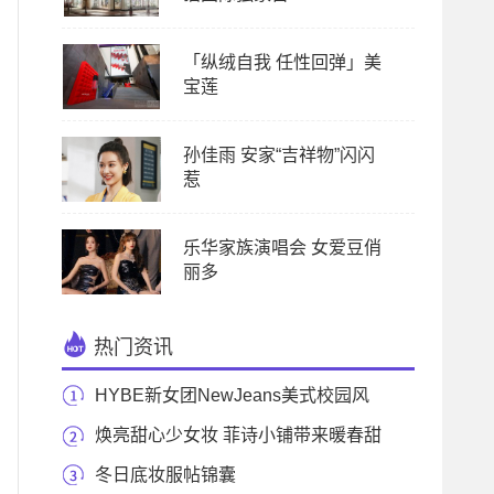
「纵绒自我 任性回弹」美
宝莲
孙佳雨 安家“吉祥物”闪闪
惹
乐华家族演唱会 女爱豆俏
丽多
热门资讯
HYBE新女团NewJeans美式校园风
超适配！
焕亮甜心少女妆 菲诗小铺带来暖春甜
美升级
冬日底妆服帖锦囊