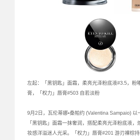
左起：「黑钥匙」面霜，柔亮光泽粉底液#3.5，粉
膏，「权力」唇膏#503 自若淡粉
9月2日，瓦伦蒂娜•桑帕约 (Valentina Samp
「黑钥匙」面霜一抹奢润，搭配柔亮光泽粉底液，
妆感洋溢迷人光采。「权力」唇膏#201 游刃裸