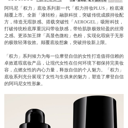
阿玛尼「权力」底妆系列新一代「权力持妆PLUS」粉底液
颠覆上市。全新「液转粉」融肤科技，突破传统成膜持妆配
方，缔造无瑕肤感。搭载突破性「AEROGEL」吸附科技，
打破传统粉底厚重沉闷带妆肤感，带给肌肤极致轻盈的丝滑
之感。更添加王牌「高显色微粒」色粉，实现化瑕疵于无形
的极致轻薄妆效。颠覆底妆想象，突破持妆新上限。
「权力」系列倾力为每一位摩登自信的女性打造值得信赖的
卓效遮瑕底妆产品，让现代女性在任何环境下都保持完美妆
容，点燃女性的内心力量，释放自信的个人魅力。「权力」
底妆系列充分展现了女性与生俱来的魅力，塑造了摩登自信
的阿玛尼女性形象。