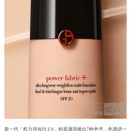
新一代「权力持妆PLUS」粉底液现推出7种色号，色调进一