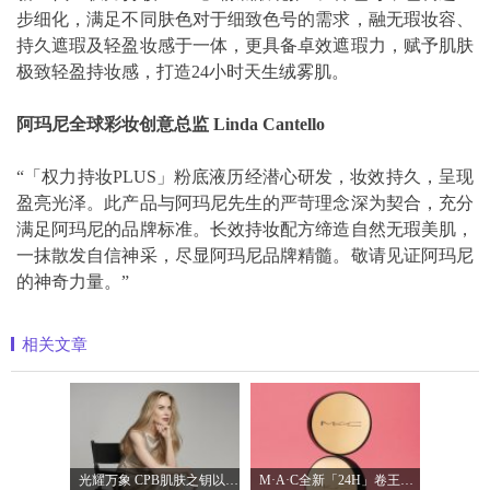
步细化，满足不同肤色对于细致色号的需求，融无瑕妆容、
持久遮瑕及轻盈妆感于一体，更具备卓效遮瑕力，赋予肌肤
极致轻盈持妆感，打造24小时天生绒雾肌。
阿玛尼全球彩妆创意总监 Linda Cantello
“「权力持妆PLUS」粉底液历经潜心研发，妆效持久，呈现
盈亮光泽。此产品与阿玛尼先生的严苛理念深为契合，充分
满足阿玛尼的品牌标准。长效持妆配方缔造自然无瑕美肌，
一抹散发自信神采，尽显阿玛尼品牌精髓。敬请见证阿玛尼
的神奇力量。”
相关文章
光耀万象 CPB肌肤之钥以镜头记录妮可·基
M·A·C全新「24H」卷王金气垫中国首发 实