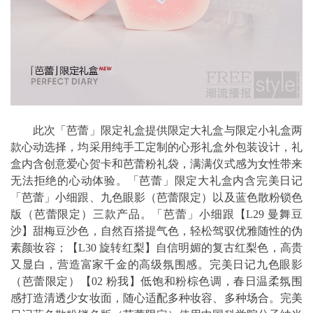
此次「芭蕾」限定礼盒提供限定大礼盒与限定小礼盒两
款心动选择，均采用纯手工定制的心形礼盒外包装设计，礼
盒内含创意爱心贺卡和芭蕾粉礼袋，满满仪式感为女性带来
无法拒绝的心动体验。「芭蕾」限定大礼盒内含完美日记
「芭蕾」小细跟、九色眼影（芭蕾限定）以及蓝色散粉锁色
版（芭蕾限定）三款产品。「芭蕾」小细跟【L29 曼舞豆
沙】甜梅豆沙色，自然百搭提气色，轻松驾驭优雅随性的伪
素颜妆容；【L30 旋转红梨】自信明媚的复古红梨色，高贵
又显白，营造富家千金的高级氛围感。完美日记九色眼影
（芭蕾限定）【02 粉我】低饱和粉棕色调，春日温柔氛围
感打造清透少女妆面，随心适配多种妆容、多种场合。完美