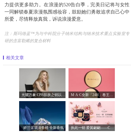
力提供更多助力。在浪漫的520告白季，完美日记将与女性
一同解锁春夏浪漫氛围感妆容，鼓励她们勇敢追求自己心中
所爱，尽情释放真我，诉说浪漫爱意。
注：斯玛络蓝™为与中科院分子纳米结构与纳米技术重点实验室专
研的含富勒烯的复合材料
相关文章
光耀万象 CPB肌肤之钥以镜头记录妮可·基
M·A·C全新「24H」卷王金气垫中国首发 实
娇兰蓝调淡香精 全新香氛
执此一钥 爱翼翩翩——CPB肌肤之钥臻献