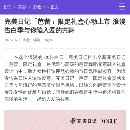
首页
>
美容
>
彩妆
> > 正文
完美日记「芭蕾」限定礼盒心动上市 浪漫
告白季与你陷入爱的共舞
2023-05-11
彩妆
编辑：angela
在这个浪漫的520告白日，完美日记推出全新完美日记
「芭蕾」限定礼盒，将优雅与高级的芭蕾舞蹈元素融入礼盒
设计当中，助力女性打造怦然心动的节日氛围感妆容，为浪
漫告白日注入浓浓爱意。完美日记「芭蕾」限定礼盒灵感来
自于今年流行的芭蕾美学时尚风格，以经典的芭蕾美学设计
展现女性的优雅与自信，陪伴她们在都市生活中追求精致与
浪漫的生活，一起陷入爱的共舞。