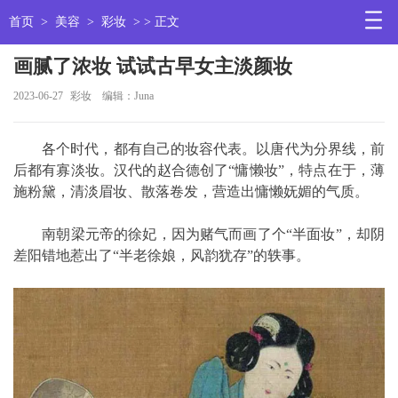
首页
>
美容
>
彩妆
> > 正文
画腻了浓妆 试试古早女主淡颜妆
2023-06-27
彩妆
编辑：Juna
各个时代，都有自己的妆容代表。以唐代为分界线，前
后都有寡淡妆。汉代的赵合德创了“慵懒妆”，特点在于，薄
施粉黛，清淡眉妆、散落卷发，营造出慵懒妩媚的气质。
南朝梁元帝的徐妃，因为赌气而画了个“半面妆”，却阴
差阳错地惹出了“半老徐娘，风韵犹存”的轶事。