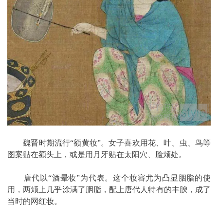
魏晋时期流行“额黄妆”。女子喜欢用花、叶、虫、鸟等
图案贴在额头上，或是用月牙贴在太阳穴、脸颊处。
唐代以“酒晕妆”为代表。这个妆容尤为凸显胭脂的使
用，两颊上几乎涂满了胭脂，配上唐代人特有的丰腴，成了
当时的网红妆。