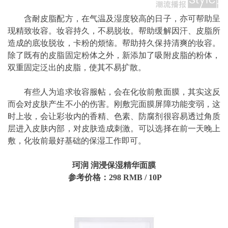
含耐皮脂配方，在气温及湿度较高的日子，亦可帮助呈
现精致妆容。妆容持久，不易脱妆。帮助缓解因汗、皮脂所
造成的底妆脱妆，卡粉的烦恼。帮助持久保持清爽的妆容。
除了既有的皮脂固定粉体之外，新添加了吸附皮脂的粉体，
双重固定泛出的皮脂，使其不易扩散。
有些人为追求妆容服帖，会在化妆前敷面膜，其实这反
而会对皮肤产生不小的伤害。刚敷完面膜屏障功能变弱，这
时上妆，会让彩妆内的香精、色素、防腐剂很容易透过角质
层进入皮肤内部，对皮肤造成刺激。可以选择在前一天晚上
敷，化妆前最好基础的保湿工作即可。
珂润 润浸保湿精华面膜
参考价格：
298
RMB
/
10P