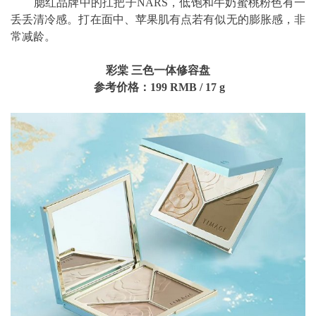
腮红品牌中的扛把子NARS，低饱和牛奶蜜桃粉色有一
丢丢清冷感。打在面中、苹果肌有点若有似无的膨胀感，非
常减龄。
彩棠 三色一体修容盘
参考价格：199
RMB
/
17 g