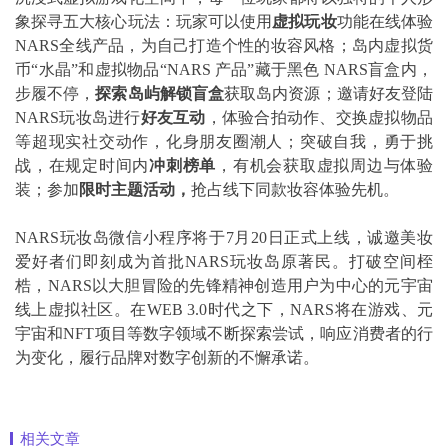
象探寻五大核心玩法：玩家可以使用
虚拟玩妆
功能在线体验
NARS全线产品，为自己打造个性的妆容风格；岛内虚拟货
币“水晶”和虚拟物品“NARS 产品”藏于黑色 NARS盲盒内，
步履不停，
探索岛屿解锁盲盒
获取岛内资源；邀请好友登陆
NARS玩妆岛进行
好友互动
，体验合拍动作、交换虚拟物品
等超现实社交动作，化身朋友圈潮人；突破自我，勇于挑
战，在规定时间内
冲刺榜单
，有机会获取虚拟周边与体验
装；参加
限时主题活动，
抢占线下同款妆容体验先机。
NARS玩妆岛微信小程序将于7月20日正式上线，诚邀美妆
爱好者们即刻成为首批NARS玩妆岛原著民。打破空间桎
梏，NARS以大胆冒险的先锋精神创造用户为中心的元宇宙
线上虚拟社区。在WEB 3.0时代之下，NARS将在游戏、元
宇宙和NFT项目等数字领域不断探索尝试，响应消费者的行
为变化，履行品牌对数字创新的不懈承诺。
相关文章