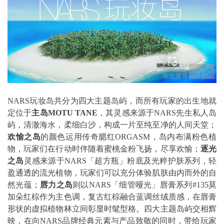
NARS玩妆岛共分为四大主题岛屿，而所有玩家的出生地就
定位于
主岛
MOTU TANE
，其灵感来源于NARS先生私人岛
屿，清澈海水，柔细白沙，构成一片至纯至净的人间天堂；
欢愉之岛
的颜色运用传奇腮红ORGASM，岛内布满粉色植
物，玩家们在行动时伴随着蜜桃金粉飞扬，尽享欢愉；
逐光
之岛
灵感来源于NARS「超方瓶」粉底及光粹护肤系列，轻
盈通透的流光植物，玩家们可以充分体验肌肤由内而外的自
然光蕴；
唇力之岛
则以NARS「细管哑光」唇膏系列#135莫
加朵红棕作为主色调，复古红棕融合蓝调丝绒质感，在唇膏
形状的虚拟植物林立间彰显时髦型格。四大主题岛屿交相辉
映，在向NARS品牌经典元素与产品致敬的同时，带给玩家