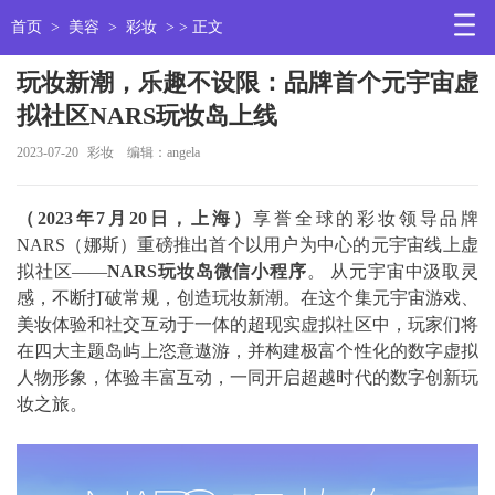
首页
>
美容
>
彩妆
> > 正文
玩妆新潮，乐趣不设限：品牌首个元宇宙虚
拟社区NARS玩妆岛上线
2023-07-20
彩妆
编辑：angela
（
2023
年
7
月
20
日，上海）
享誉全球的彩妆领导品牌
NARS（娜斯）重磅推出首个以用户为中心的元宇宙线上虚
拟社区——
NARS
玩妆岛微信小程序
。 从元宇宙中汲取灵
感，不断打破常规，创造玩妆新潮。在这个集元宇宙游戏、
美妆体验和社交互动于一体的超现实虚拟社区中，玩家们将
在四大主题岛屿上恣意遨游，并构建极富个性化的数字虚拟
人物形象，体验丰富互动，一同开启超越时代的数字创新玩
妆之旅。