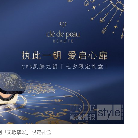
钥「无瑕挚爱」限定礼盒