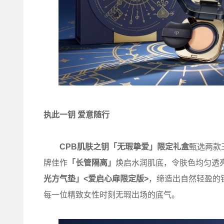
执此一钥 爱意随行
CPB
肌肤之钥「无瑕挚爱」限定礼盒
甄选两款
牌佳作
「长管隔离」
焕启水润肌底，令肤色均匀透
光方气垫」<爱启心扉限定版>
，缔造出自然轻盈的
每一位精致女性时刻无瑕出场的底气。