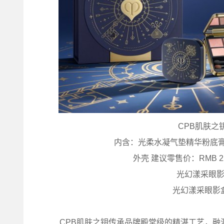
CPB肌肤之
内含：光柔水凝气垫精华粉底膏
外壳 建议零售价：RMB 2
光幻漾采眼影 
光幻漾采眼影盒
CPB肌肤之钥传承品牌殿堂级的精湛工艺，融汇