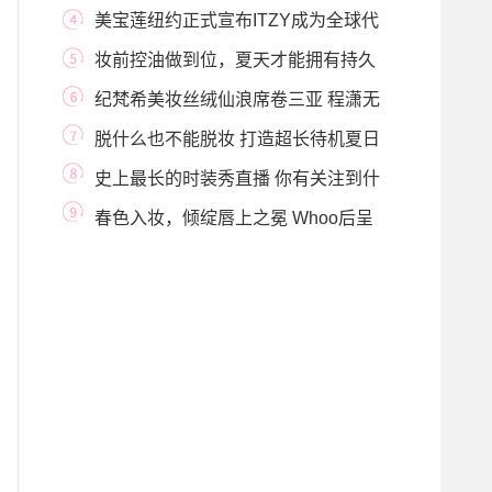
作者和志愿者
美宝莲纽约正式宣布ITZY成为全球代
言人
妆前控油做到位，夏天才能拥有持久
美丽！
纪梵希美妆丝绒仙浪席卷三亚 程潇无
畏定义 “
脱什么也不能脱妆 打造超长待机夏日
底妆！
史上最长的时装秀直播 你有关注到什
么吗？
春色入妆，倾绽唇上之冕 Whoo后呈
献全新拱辰享美