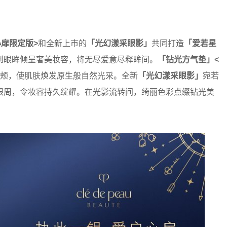
扉限定版>
和全新上市的
「光幻漾采眼影」
共同打造
「爱若星
到眼眸倾呈奢美妆容，将无尽爱意尽释眸间。
「钻光方气垫」<
颊，使肌肤焕发原生般自然光采。全新
「光幻漾采眼影」
宛若
眼周，令妆容持久绽耀。在光影流转间，绮丽色彩点缀钻光美
。