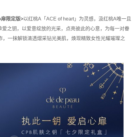
扉限定版>
以红桃A「ACE of heart」为灵感，汲红桃A唯一且
挚爱之钥，以爱意绽放的光采，点亮彼此的心意，为每一对眷
佳作，一抹解锁清透熠采钻光美肌，焕现精致女性光耀璀璨之