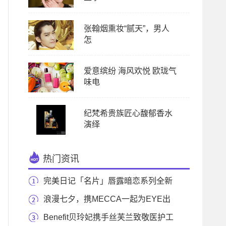
张翰烟熏妆“腻天”，男人
怎
爱意缤纷 海风欢悦 欧珑气
味电
纪梵希贵族匠心馥郁香水
演绎
热门资讯
完美日记「名片」唇露暗恋系列全新
上市 甜嫩少
浪漫七夕，携MECCA一起为EYE出
击
Benefit贝玲妃携手丝芙兰致敬医护工