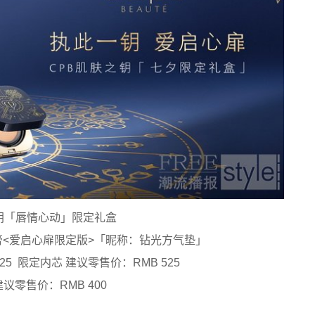
钥「唇情心动」限定礼盒
<爱启心扉限定版>「昵称：钻光方气垫」
25 限定内芯 建议零售价：RMB 525
议零售价：RMB 400