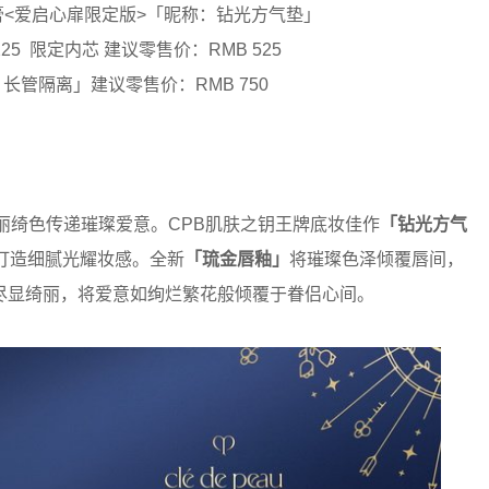
<爱启心扉限定版>「昵称：钻光方气垫」
25 限定内芯 建议零售价：RMB 525
长管隔离」建议零售价：RMB 750
丽绮色传递璀璨爱意。CPB肌肤之钥王牌底妆佳作
「钻光方气
打造细腻光耀妆感。全新
「琉金唇釉」
将璀璨色泽倾覆唇间，
尽显绮丽，将爱意如绚烂繁花般倾覆于眷侣心间。