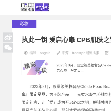
彩妆
执此一钥 爱启心扉 CPB肌肤
编辑：angela
来源：freestyle潮流播报
2023年8月，殿堂级美妆奢品Clé de 
启心扉」限定星...
2023年8月，殿堂级美妆奢品Clé de Peau Beau
扉」限定星品
，为王牌产品——光柔水凝气垫精华
限定礼盒，让「爱」成为开启心扉之钥，解锁独具
目星光绽于彼此心间，凝刻挚爱盛熠的闪耀时刻。