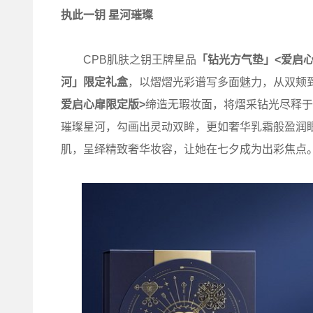
执此一钥 星河璀璨
CPB肌肤之钥王牌星品
「钻光方气垫」<爱启心
河」限定礼盒
，以熠熠光彩谱写多面魅力，从双颊
爱启心扉限定版>
缔造无瑕妆面，将熠采钻光尽释于
璀璨星河，勾画出灵动双眸，更如奢华乳霜般盈润
肌，呈绎精致奢华妆容，让她在七夕成为出彩焦点