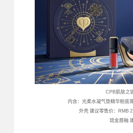
CPB肌肤之
内含：光柔水凝气垫精华粉底膏
外壳 建议零售价：RMB 2
琉金唇釉 建