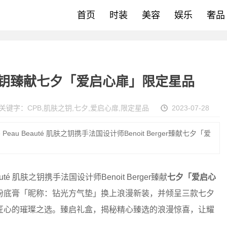
首页
时装
美容
娱乐
奢品
之钥臻献七夕「爱启心扉」限定星品
关键字：
CPB
,
肌肤之钥
,
七夕
,
爱启心扉
,
限定星品
2023-07-28
Peau Beauté 肌肤之钥携手法国设计师Benoit Berger臻献七夕「爱
té 肌肤之钥携手法国设计师Benoit Berger臻献
七夕「爱启心
粉底膏「昵称：钻光方气垫」换上浪漫新装，并倾呈三款七夕
匠心的璀璨之选。臻启礼盒，揭秘精心臻选的浪漫惊喜，让耀