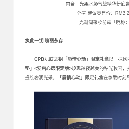
内含：光柔水凝气垫精华粉底膏
外壳 建议零售价：RMB 2
光凝润采妆前霜「昵称：
执此一钥 瑰丽永存
CPB
肌肤之钥「唇情心动」限定礼盒
以一抹绚
垫」<爱启心扉限定版>
焕现越夜越美的钻光妆容，
盛绽奢润光采。
「唇情心动」限定礼盒
在挚爱时刻