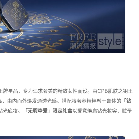
王牌星品，专为追求奢美的精致女性而设。由CPB肌肤之钥王
亮，由内而外焕发通透光感。搭配将奢养精粹融于膏体的
「钻
钻光底妆。
「无瑕挚爱」限定礼盒
以爱意焕启钻光妆容，赋予