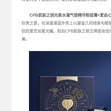
CPB
肌肤之钥光柔水凝气垫精华粉底膏<爱启心
珍贵之意，在深邃湛蓝外壳上以鎏金几何线条勾勒
侣的爱恋加冕光耀。轻启CPB肌肤之钥王牌底妆
美。