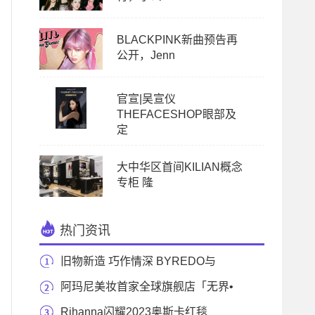
BLACKPINK新曲预告再
公开，Jenn
官宣|吴宣仪
THEFACESHOP眼部及
定
大中华区首间KILIAN概念
专柜 隆
热门资讯
旧物新造 巧作情深 BYREDO与
Bentgablenits推出节日联
阿玛尼美妆首家全球旗舰店「无界•
红馆」深圳
Rihanna闪耀2023奥斯卡红毯