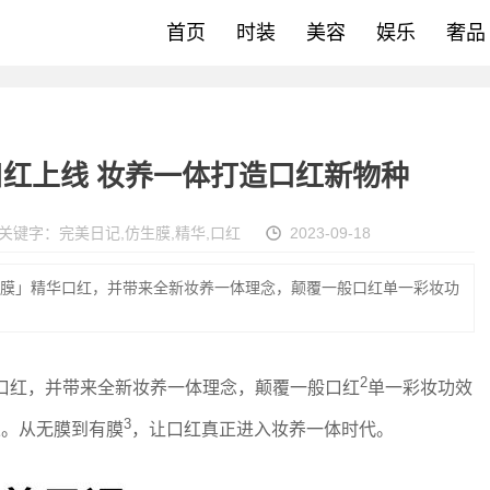
首页
时装
美容
娱乐
奢品
红上线 妆养一体打造口红新物种
关键字：
完美日记
,
仿生膜
,
精华
,
口红
2023-09-18
生膜」精华口红，并带来全新妆养一体理念，颠覆一般口红单一彩妆功
2
口红，并带来全新妆养一体理念，颠覆一般口红
单一彩妆功效
3
果。从无膜到有膜
，让口红真正进入妆养一体时代。