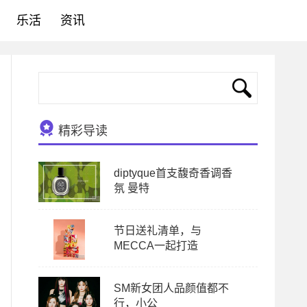
乐活
资讯
精彩导读
diptyque首支馥奇香调香
氛 曼特
节日送礼清单，与
MECCA一起打造
SM新女团人品颜值都不
行，小公