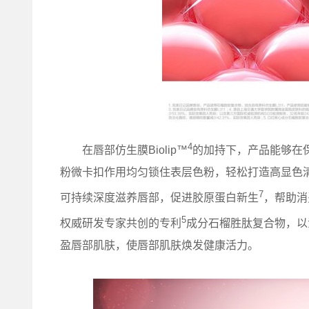
4
在唇部仿生膜Biolip™
的加持下，产品能够在
粉微卡扣作用均匀锁住表层色粉，轻松打造高显色
7
可持续深度滋养唇部，促进胶原蛋白新生
，帮助消
5
权威研发专家共创的专利
成分石榴胜肽复合物，以
盈唇部肌肤，使唇部肌肤焕发健康活力。