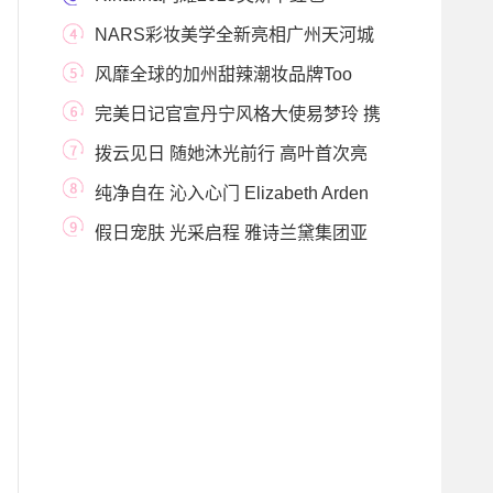
NARS彩妆美学全新亮相广州天河城
纵享璀璨星礼
风靡全球的加州甜辣潮妆品牌Too
Faced，盛大入驻
完美日记官宣丹宁风格大使易梦玲 携
「丹宁假日
拨云见日 随她沐光前行 高叶首次亮
相欧莱雅戛纳
纯净自在 沁入心门 Elizabeth Arden
伊丽莎白雅顿宣
假日宠肤 光采启程 雅诗兰黛集团亚
太区旅游零售