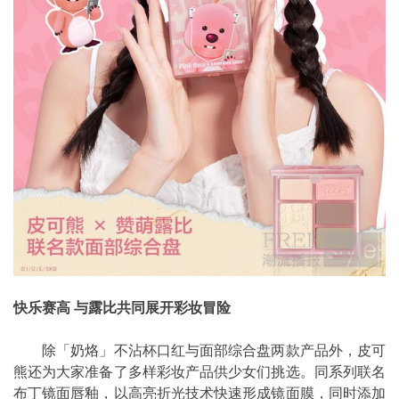
快乐赛高 与露比共同展开彩妆冒险
除「奶烙」不沾杯口红与面部综合盘两款产品外，皮可
熊还为大家准备了多样彩妆产品供少女们挑选。同系列联名
布丁镜面唇釉，以高亮折光技术快速形成镜面膜，同时添加