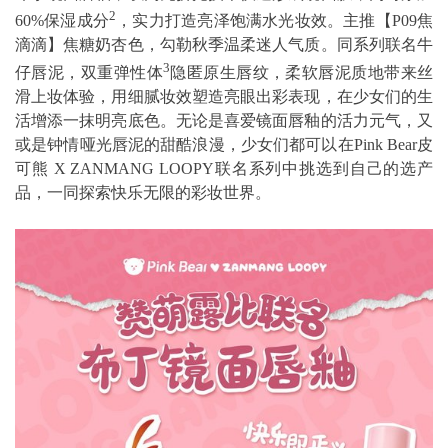
2
60%保湿成分
，实力打造亮泽饱满水光妆效。主推【P09焦
滴滴】焦糖奶杏色，勾勒秋季温柔迷人气质。同系列联名牛
3
仔唇泥，双重弹性体
隐匿原生唇纹，柔软唇泥质地带来丝
滑上妆体验，用细腻妆效塑造亮眼出彩表现，在少女们的生
活增添一抹明亮底色。无论是喜爱镜面唇釉的活力元气，又
或是钟情哑光唇泥的甜酷浪漫，少女们都可以在Pink Bear皮
可熊 X ZANMANG LOOPY联名系列中挑选到自己的选产
品，一同探索快乐无限的彩妆世界。