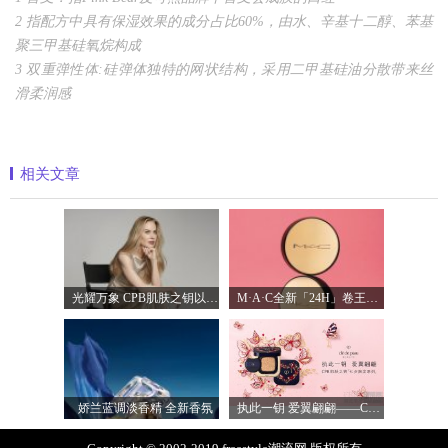
2
指配方中具有保湿效果的成分占比60%，由水、辛基十二醇、苯基
聚三甲基硅氧烷构成
3
双重弹性体:硅弹体独特的网状结构，采用二甲基硅油分散带来丝
滑柔润感
相关文章
光耀万象 CPB肌肤之钥以镜头记录妮可·基
M·A·C全新「24H」卷王金气垫中国首发 实
娇兰蓝调淡香精 全新香氛
执此一钥 爱翼翩翩——CPB肌肤之钥臻献