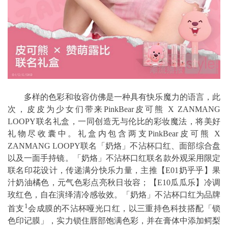
多样的色彩和妆容仿佛是一种具有快乐魔力的语言，此
次，皮皮为少女们带来PinkBear皮可熊 X ZANMANG
LOOPY联名礼盒，一同创造无与伦比的彩妆魔法，将美好
礼物尽收囊中。礼盒内包含两支PinkBear皮可熊 X
ZANMANG LOOPY联名「奶烙」不沾杯口红、面部综合盘
以及一面手持镜。「奶烙」不沾杯口红联名款外观采用限定
联名印花设计，传递满分快乐力量，主推【E01奶乎乎】果
汁奶油橘色，元气色彩点亮秋日妆容；【E10瓜瓜乐】冷调
玫红色，自在演绎清冷感妆效。「奶烙」不沾杯口红为品牌
1
首支
会成膜的不沾杯哑光口红，以三重持色科技搭配「锁
色印记膜」，实力锁住唇部饱满色彩，并在膏体中添加鳄梨