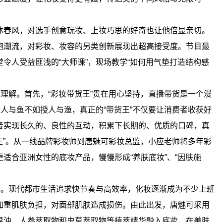
沐春风，对选手创意玩妆、上妆巧思的好奇也让他倍显亲切。
抱潮流，对彩妆、妆容的另类创新展现出超高接受度。节目最
令人受益匪浅的“大师课”，现场教学“如何用气垫打造结构感
的理解。首先，“彩妆带货王”贵在用心坚持，直播带货是一个漫
授人与鱼不如授人与渔，真正的“带货王”不仅要让消费者收获好
者实现长久的、良性的互动，积累下长期的、优质的口碑，真
货王”。从一线品牌彩妆师到唐魅可彩妆总监，小应老师将多年彩
适合亚洲女性的底妆产品，慢慢形成“养肤底妆”、“因肤施
念。现代都市生活追求快节奏与高效率，化妆逐渐成为不少上班
加重肌肤负担，对面部肌肤造成损伤。由此出发，唐魅可采用
果油、人参萃取物和虫草萃取物等植萃精华融入底妆，在美肤