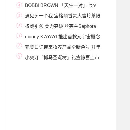
言人
BOBBI BROWN 「天生一对」七夕
限量系列 心心相惜
遇见另一个我 宝格丽香氛大吉岭茶限
时店登陆成
权威引领 美力突破 丝芙兰Sephora
与VOGUE共同呈现
moody X AYAYI 推出首款元宇宙概念
彩瞳与情绪数字藏
完美日记带来妆养产品全新色号 开年
好运色闪耀
小奥汀「抓马圣诞树」礼盒惊喜上市
大胆撞色打