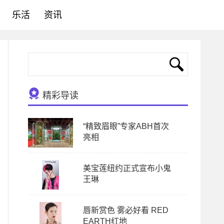
乐活
资讯
精彩导读
“精致眉眼”专家ABH首次
亮相
美宝莲纽约正式宣布小鬼
王琳
唇新赏色 雾必好看 RED
EARTH红地