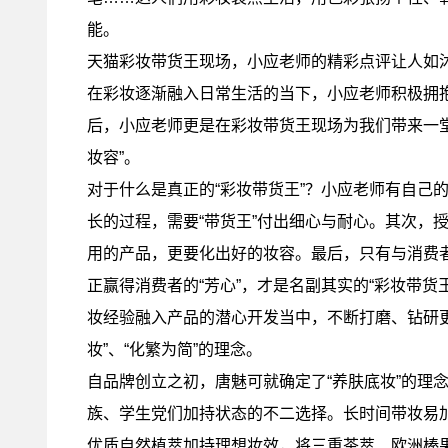
能。
天猫彩妆带货王现场，小应老师的精彩点评让人如
在彩妆逐渐融入日常生活的当下，小应老师积极拥
后，小应老师更是在彩妆带货王现场为我们带来一堂
妆容”。
对于什么是真正的“彩妆带货王”？小应老师有自己
长的过程，需要“带货王”付出细心与耐心。其次，
用的产品，更要化出好的妆容。最后，只有与消费
正赢得消费者的“芳心”，才是名副其实的“彩妆带
妆经验融入产品的潜心开发当中，不断打磨、钻研更
妆”、“化繁为简”的理念。
自品牌创立之初，唐魅可就确定了“养肤底妆”的理
族、学生党们加持状态的不二选择。长时间带妆易
优质自然植萃加持理想妆效，将三重茶萃、欧洲榛