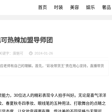
首页
时装
美容
娱乐
奢品
魅可热辣加盟导师团
关键字：
唐魅可
2024-01-26
小应老师有自己的理解。首先，“彩妆带货王”贵在用心坚持，直播带货
货能力，30位达人的精彩表现令人拍手叫好。无论是喜气洋洋
妆、春夏秋冬四季妆、眼线笔的五种用法、打歌舞台的点睛之
彰显态度，让化妆变得更有趣，传达美的不同风格与无限可