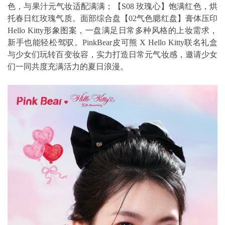
色，与果汁元气妆适配满满；【S08 玫瑰心】饱满红色，烘
托春日红玫瑰气质。面部综合盘【02气色腮红盘】膏体压印
Hello Kitty形象图案，一盘满足日常多种风格的上妆需求，
新手也能轻松驾驭。PinkBear皮可熊 X Hello Kitty联名礼盒
与少女们玩转百变妆容，实力打造日常元气妆感，邀请少女
们一同共度充满活力的夏日浪漫。