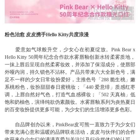
粉色治愈 皮皮携手Hello Kitty共度浪漫
爱意如气球般升空，少女心在初夏绽放。Pink Bear x
Hello Kitty 50周年纪念合作款水雾唇釉创新水转柔雾质地，
一抹上唇后呈现自然柔雾妆效，并添加了保湿成分，使唇部
外哑内润，持久锁色不沾杯。产品共带来六大全新色号，满
足不一样的少女日常妆扮爱好，主推色号「288 脆生桃」嫩
系桃粉色，妆扮甜甜春日蜜桃妆；「440 爱意绯」质感红枣
调，上唇自然好气色，打造气血感裸妆；「502 天真柚」低
饱和奶柚色，演绎纯欲伪素颜妆。水雾唇釉系列为炎热夏日
的百变妆扮提供更多可能，为少女们的生活增添更多色彩。
自品牌创办以来，PinkBear皮可熊一直致力于为少女们
带来充满心意和温暖的品牌联名活动，皮皮与伙伴们的合作
收获来自少女们的满满喜爱与关注以及行业媒体们的认可，