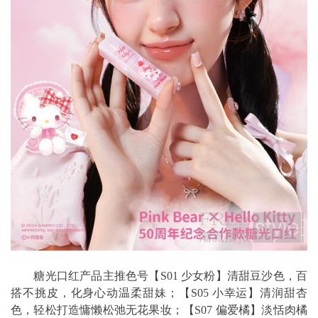
糖光口红产品主推色号【S01 少女粉】清甜豆沙色，百
搭不挑皮，化身心动温柔甜妹；【S05 小幸运】清润甜杏
色，轻松打造慵懒松弛无花果妆；【S07 偏爱橘】淡恬肉橘