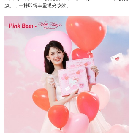
膜」，一抹即得丰盈透亮妆效。