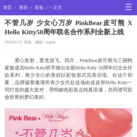
首页
>
美容
>
彩妆
> > 正文
不管几岁 少女心万岁 PinkBear皮可熊 X
Hello Kitty50周年联名合作系列全新上线
2024-05-23
彩妆
编辑：angela
爱心发射，爱意放飞。四月，PinkBear皮可熊与三丽鸥
家族成员Hello Kitty联手推出全新Hello Kitty 50周年纪念合作
款系列，将少女心的美好以彩妆形式完美呈现。在这个初
夏，品牌诚挚邀请所有少女共赴这场由皮皮和Hello Kitty一
同打造的盛大派对，用明媚色彩装点纯真浪漫，共同谱写彩
妆世界的梦幻美好。