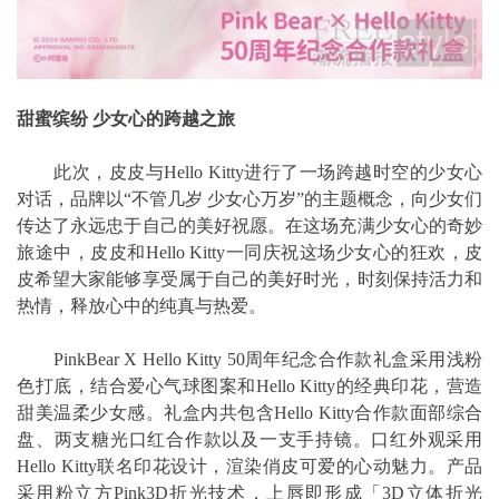
甜蜜缤纷 少女心的跨越之旅
此次，皮皮与Hello Kitty进行了一场跨越时空的少女心
对话，品牌以“不管几岁 少女心万岁”的主题概念，向少女们
传达了永远忠于自己的美好祝愿。在这场充满少女心的奇妙
旅途中，皮皮和Hello Kitty一同庆祝这场少女心的狂欢，皮
皮希望大家能够享受属于自己的美好时光，时刻保持活力和
热情，释放心中的纯真与热爱。
PinkBear X Hello Kitty 50周年纪念合作款礼盒采用浅粉
色打底，结合爱心气球图案和Hello Kitty的经典印花，营造
甜美温柔少女感。礼盒内共包含Hello Kitty合作款面部综合
盘、两支糖光口红合作款以及一支手持镜。口红外观采用
Hello Kitty联名印花设计，渲染俏皮可爱的心动魅力。产品
采用粉立方Pink3D折光技术，上唇即形成「3D立体折光