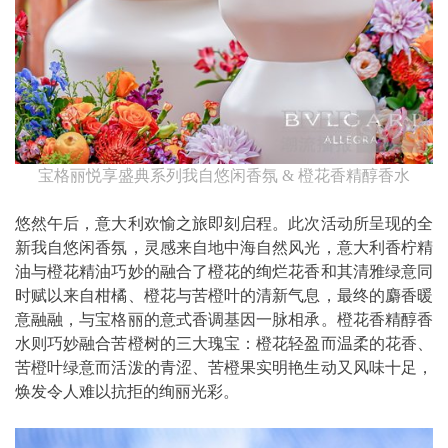
宝格丽悦享盛典系列我自悠闲香氛 & 橙花香精醇香水
悠然午后，意大利欢愉之旅即刻启程。此次活动所呈现的全
新我自悠闲香氛，灵感来自地中海自然风光，意大利香柠精
油与橙花精油巧妙的融合了橙花的绚烂花香和其清雅绿意同
时赋以来自柑橘、橙花与苦橙叶的清新气息，最终的麝香暖
意融融，与宝格丽的意式香调基因一脉相承。橙花香精醇香
水则巧妙融合苦橙树的三大瑰宝：橙花轻盈而温柔的花香、
苦橙叶绿意而活泼的青涩、苦橙果实明艳生动又风味十足，
焕发令人难以抗拒的绚丽光彩。