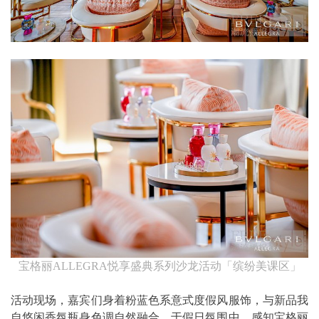
宝格丽ALLEGRA悦享盛典系列沙龙活动「缤纷美课区」
活动现场，嘉宾们身着粉蓝色系意式度假风服饰，与新品我
自悠闲香氛瓶身色调自然融合，于假日氛围中，感知宝格丽