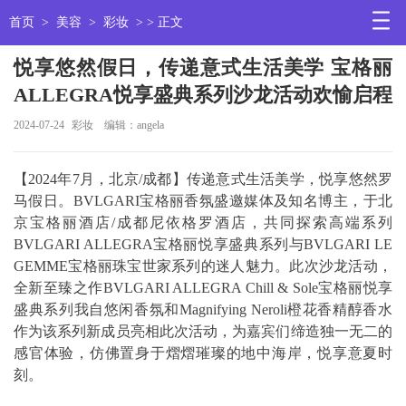
首页
>
美容
>
彩妆
> > 正文
悦享悠然假日，传递意式生活美学 宝格丽
ALLEGRA悦享盛典系列沙龙活动欢愉启程
2024-07-24
彩妆
编辑：angela
【2024年7月，北京/成都】传递意式生活美学，悦享悠然罗
马假日。BVLGARI宝格丽香氛盛邀媒体及知名博主，于北
京宝格丽酒店/成都尼依格罗酒店，共同探索高端系列
BVLGARI ALLEGRA宝格丽悦享盛典系列与BVLGARI LE
GEMME宝格丽珠宝世家系列的迷人魅力。此次沙龙活动，
全新至臻之作BVLGARI ALLEGRA Chill & Sole宝格丽悦享
盛典系列我自悠闲香氛和Magnifying Neroli橙花香精醇香水
作为该系列新成员亮相此次活动，为嘉宾们缔造独一无二的
感官体验，仿佛置身于熠熠璀璨的地中海岸，悦享意夏时
刻。