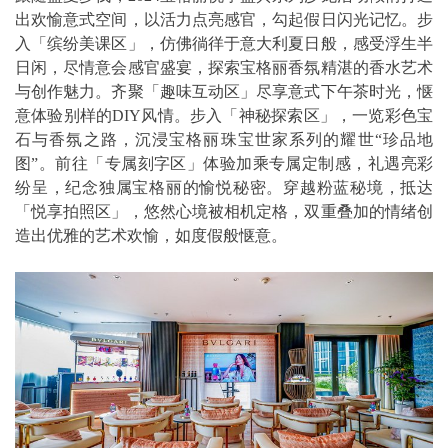
出欢愉意式空间，以活力点亮感官，勾起假日闪光记忆。步
入「缤纷美课区」，仿佛徜徉于意大利夏日般，感受浮生半
日闲，尽情意会感官盛宴，探索宝格丽香氛精湛的香水艺术
与创作魅力。齐聚「趣味互动区」尽享意式下午茶时光，惬
意体验别样的DIY风情。步入「神秘探索区」，一览彩色宝
石与香氛之路，沉浸宝格丽珠宝世家系列的耀世“珍品地
图”。前往「专属刻字区」体验加乘专属定制感，礼遇亮彩
纷呈，纪念独属宝格丽的愉悦秘密。穿越粉蓝秘境，抵达
「悦享拍照区」，悠然心境被相机定格，双重叠加的情绪创
造出优雅的艺术欢愉，如度假般惬意。