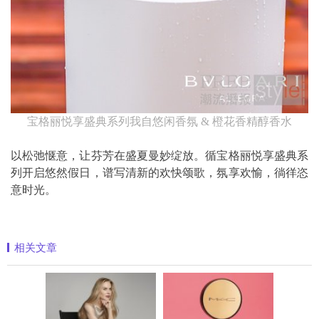
宝格丽悦享盛典系列我自悠闲香氛 & 橙花香精醇香水
以松弛惬意，让芬芳在盛夏曼妙绽放。循宝格丽悦享盛典系
列开启悠然假日，谱写清新的欢快颂歌，氛享欢愉，徜徉恣
意时光。
相关文章