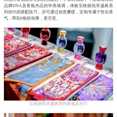
品牌DNA及香氛作品的华美格调，体验宝格丽悦享盛典系
列丝巾的搭配技巧，亦可通过创意叠喷，定制专属个性化香
气，即刻#氛秒加乘，更尽意。
宝格丽悦享盛典系列香氛及丝巾