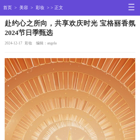
首页
>
美容
>
彩妆
> > 正文
赴约心之所向，共享欢庆时光 宝格丽香氛
2024节日季甄选
2024-12-17
彩妆
编辑：angela