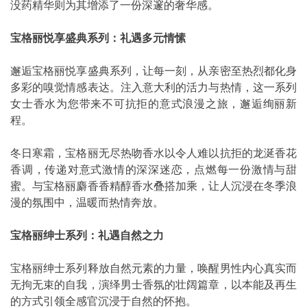
没药精华则为其增添了一份深邃的奢华感。
宝格丽悦享盛典系列：礼遇多元情愫
邂逅宝格丽悦享盛典系列，让每一刻，从亲密至热烈都化身
多彩的嗅觉情感表达。注入意大利的活力与热情，这一系列
女士香水为您带来不可抗拒的意式浪漫之旅，邂逅绚丽新
程。
冬日寒霜，宝格丽无尽热吻香水以令人难以抗拒的龙涎香花
香调，传递对意式激情的深深迷恋，点燃每一份激情与甜
蜜。与宝格丽麝香香精醇香水叠搭加乘，让人沉浸在冬季浪
漫的氛围中，温暖而热情奔放。
宝格丽绅士系列：礼遇自然之力
宝格丽绅士系列释放自然元素的力量，唤醒男性内心真实而
无拘无束的自我，演绎男士香氛的壮阔篇章，以本能及再生
的方式引领全感官沉浸于自然的怀抱。