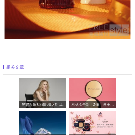
相关文章
光耀万象 CPB肌肤之钥以镜头记录妮可·基
M·A·C全新「24H」卷王金气垫中国首发 实