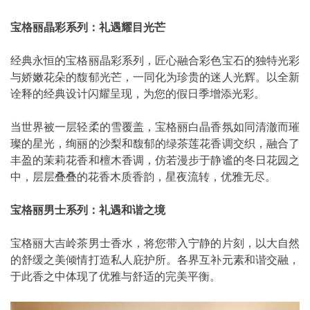
宝格丽晶彩系列：礼遇耀目光芒
经典永恒的宝格丽晶彩系列，匠心融合彩色宝石的独特光彩
与娇嫩花朵的馥郁光芒，一同化为珍贵的迷人光辉。以全新
诠释的经典设计闪耀呈现，为您的假日季增添光彩。
当世界被一层轻柔的雪覆盖，宝格丽白晶香氛如同清澈而璀
璨的星光，绚丽的沙梨和馥郁的绿茶莲花香调交织，融合了
丰盈的茉莉花香和檀木香调，仿若漫步于静谧的冬日花园之
中，层层叠叠的花香木质香韵，星夜流转，优雅无尽。
宝格丽男士系列：礼遇和谐之境
宝格丽大吉岭茶男士香水，将您带入宁静的片刻，以大自然
的舒缓之美倾情打造私人庇护所。各界互补元素和谐交融，
于此香之中体现了优雅与舒适的完美平衡。