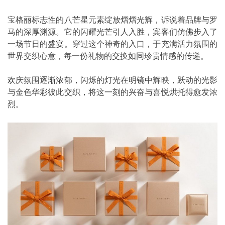
宝格丽标志性的八芒星元素绽放熠熠光辉，诉说着品牌与罗
马的深厚渊源。它的闪耀光芒引人入胜，宾客们仿佛步入了
一场节日的盛宴。穿过这个神奇的入口，于充满活力氛围的
世界交织心意，每一份礼物的交换如同珍贵情感的传递。
欢庆氛围逐渐浓郁，闪烁的灯光在明镜中辉映，跃动的光影
与金色华彩彼此交织，将这一刻的兴奋与喜悦烘托得愈发浓
烈。