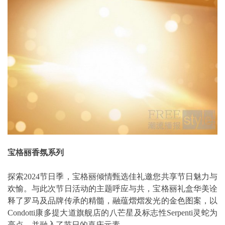
宝格丽香氛系列
探索2024节日季，宝格丽倾情甄选佳礼邀您共享节日魅力与
欢愉。与此次节日活动的主题呼应与共，宝格丽礼盒华美诠
释了罗马及品牌传承的精髓，融蕴熠熠发光的金色图案，以
Condotti康多提大道旗舰店的八芒星及标志性Serpenti灵蛇为
亮点，并融入了节日的喜庆元素。