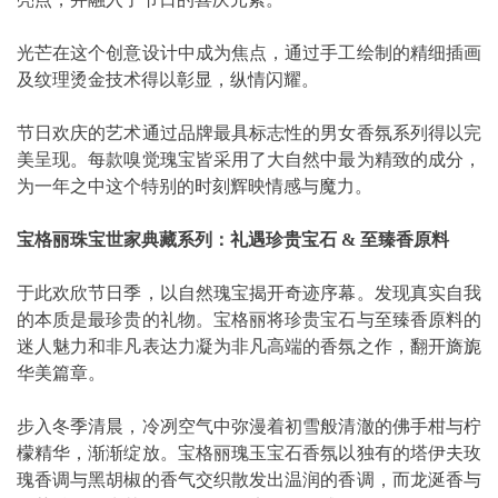
光芒在这个创意设计中成为焦点，通过手工绘制的精细插画
及纹理烫金技术得以彰显，纵情闪耀。
节日欢庆的艺术通过品牌最具标志性的男女香氛系列得以完
美呈现。每款嗅觉瑰宝皆采用了大自然中最为精致的成分，
为一年之中这个特别的时刻辉映情感与魔力。
宝格丽珠宝世家典藏系列：礼遇珍贵宝石 & 至臻香原料
于此欢欣节日季，以自然瑰宝揭开奇迹序幕。发现真实自我
的本质是最珍贵的礼物。宝格丽将珍贵宝石与至臻香原料的
迷人魅力和非凡表达力凝为非凡高端的香氛之作，翻开旖旎
华美篇章。
步入冬季清晨，冷冽空气中弥漫着初雪般清澈的佛手柑与柠
檬精华，渐渐绽放。宝格丽瑰玉宝石香氛以独有的塔伊夫玫
瑰香调与黑胡椒的香气交织散发出温润的香调，而龙涎香与