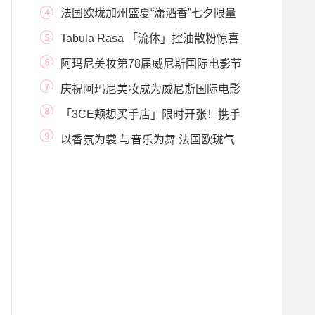
运娇龙限量
法国欧珑加州盛夏“潇洒香”七夕限量
版 潇洒人
Tabula Rasa 「流体」控油散粉惊喜
上市，如流体轻
阿玛尼美妆第78届威尼斯国际电影节
日报#9月2日
庆祝阿玛尼美妆成为威尼斯国际电影
节官方主力
「3CE颊想买手店」限时开张！携手
天猫小黑盒首
以香氛为裳 与音乐为舞 法国欧珑气
味电台 与华