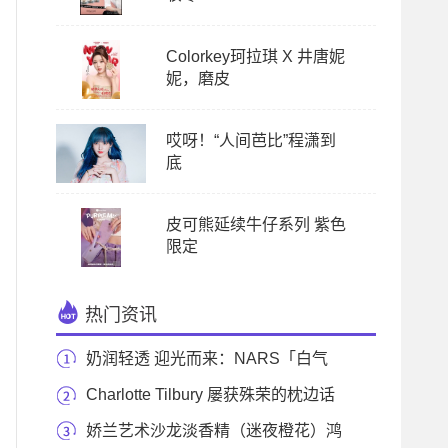
Colorkey珂拉琪 X 井唐妮
妮，磨皮
哎呀！“人间芭比”程潇到
底
皮可熊延续牛仔系列 紫色
限定
热门资讯
奶润轻透 迎光而来：NARS「白气
垫」水凝光润防护
Charlotte Tilbury 屡获殊荣的枕边话
系列推出全新产
娇兰艺术沙龙淡香精（迷夜橙花）鸿