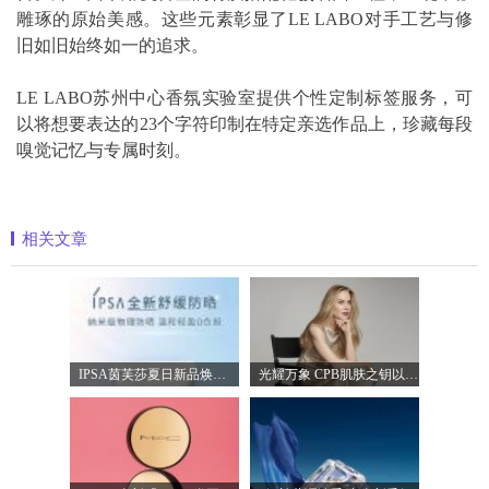
雕琢的原始美感。这些元素彰显了LE LABO对手工艺与修
旧如旧始终如一的追求。
LE LABO苏州中心香氛实验室提供个性定制标签服务，可
以将想要表达的23个字符印制在特定亲选作品上，珍藏每段
嗅觉记忆与专属时刻。
相关文章
IPSA茵芙莎夏日新品焕新登场 定制级调色
光耀万象 CPB肌肤之钥以镜头记录妮可·基