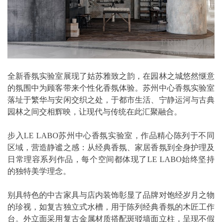
全新香氛实验室展现了姑苏雅致之韵，在园林之城悠然惬意
的氛围中为顾客带来个性化香氛体验。苏州中心香氛实验室
落址于繁华与安闲交织之处，于都市生活、宁静运河与古典
园林之间交相辉映，让现代与传统在此汇聚融合。
步入LE LABO苏州中心香氛实验室，作品精心陈列于不同
区域，营造静谧之感：从经典香氛、家居香氛到全身护理及
日常理容系列作品，每个空间都体现了LE LABO始终坚持
的独特美学理念。
别具特色的中古家具与店内装饰彰显了品牌对饱经岁月之物
的珍视，如复古独立式水槽，用于陈列经典香氛的木匠工作
台。外立面采用复古金属材质搭配斑驳墙面立柱，呈现不假