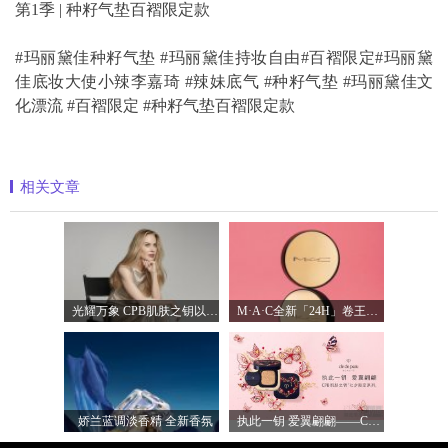
第1季 | 种籽气垫百褶限定款
#玛丽黛佳种籽气垫 #玛丽黛佳持妆自由#百褶限定#玛丽黛
佳底妆大使小辣李嘉琦 #辣妹底气 #种籽气垫 #玛丽黛佳文
化漂流 #百褶限定 #种籽气垫百褶限定款
相关文章
光耀万象 CPB肌肤之钥以镜头记录妮可·基
M·A·C全新「24H」卷王金气垫中国首发 实
娇兰蓝调淡香精 全新香氛
执此一钥 爱翼翩翩——CPB肌肤之钥臻献