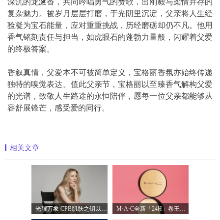
深沉的龙涎香，共同吟唱勇气的赞歌，出刚毅与柔情并存的
复杂魅力。被岁月层层打磨，于光阴里沉淀，父亲将人生经
验凝为宝石能量，应对重重挑战，历经磨砺却仍不凡。他用
香气铭刻责任与担当，如虎眼石的蓬勃力量般，闪耀着父爱
的终极答案。
香叙真情，父爱本不可被简单定义，宝格丽香氛亦始终传递
独特的嗅觉表达。值此父亲节，宝格丽以至臻香气解构父爱
的光谱，致敬人生路途的永恒陪伴，愿每一位父亲都能够从
容舒展锋芒，感受爱的同行。
相关文章
光耀万象 CPB肌肤之钥以镜头记录妮可·基
M·A·C全新「24H」卷王金气垫中国首发 实