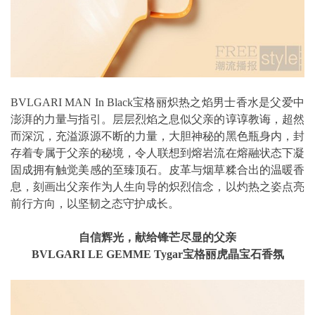
BVLGARI MAN In Black宝格丽炽热之焰男士香水是父爱中
澎湃的力量与指引。层层烈焰之息似父亲的谆谆教诲，超然
而深沉，充溢源源不断的力量，大胆神秘的黑色瓶身内，封
存着专属于父亲的秘境，令人联想到熔岩流在熔融状态下凝
固成拥有触觉美感的至臻顶石。皮革与烟草糅合出的温暖香
息，刻画出父亲作为人生向导的炽烈信念，以灼热之姿点亮
前行方向，以坚韧之态守护成长。
自信辉光，
献给锋芒尽显的父亲
BVLGARI LE GEMME Tygar
宝格丽虎晶宝石香氛