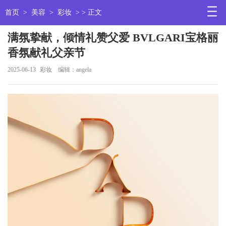
首页
>
美容
>
彩妆
> > 正文
满氛挚献，倾情礼赞父爱 BVLGARI宝格丽
香氛献礼父亲节
2025-06-13
彩妆
编辑：angela