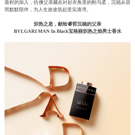
葵籽的加入，仿佛父亲藏在衬衫衣角里的刚与柔，沉稳从容
而默默陪伴，为人生旅途筑起坚实港湾。
炽热之息，献给睿哲沉稳的父亲
BVLGARI MAN In Black
宝格丽炽热之焰男士香水