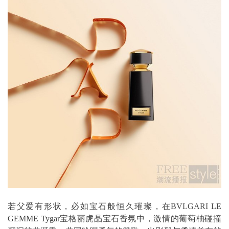
若父爱有形状，必如宝石般恒久璀璨，在BVLGARI LE
GEMME Tygar宝格丽虎晶宝石香氛中，激情的葡萄柚碰撞