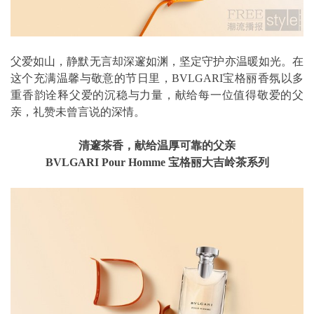
父爱如山，静默无言却深邃如渊，坚定守护亦温暖如光。在
这个充满温馨与敬意的节日里，BVLGARI宝格丽香氛以多
重香韵诠释父爱的沉稳与力量，献给每一位值得敬爱的父
亲，礼赞未曾言说的深情。
清邃茶香，献给温厚可靠的父亲
BVLGARI Pour Homme
宝格丽大吉岭茶系列