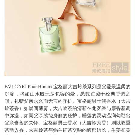
BVLGARI Pour Homme宝格丽大吉岭茶系列是父爱最温柔的
沉淀，将如山水般无尽包容的爱，悉数贮藏于经典香调之
间，礼赠父亲永久而无言的守护。宝格丽男士淡香水（大吉
岭茶香）如晨间薄雾，大吉岭茶的清新在龙涎香与麝香基调
中弥漫，如同父亲萦绕身侧的庇护，睡莲的灵动温润勾勒出
父亲含蓄的关怀。宝格丽男士香水（大吉岭茶香）则以双重
茶韵入香，大吉岭茶与锡兰红茶交响的馥郁绵长，生姜和黄