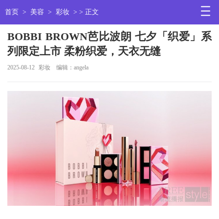
首页
>
美容
>
彩妆
> > 正文
BOBBI BROWN芭比波朗 七夕「织爱」系
列限定上市 柔粉织爱，天衣无缝
2025-08-12
彩妆
编辑：angela