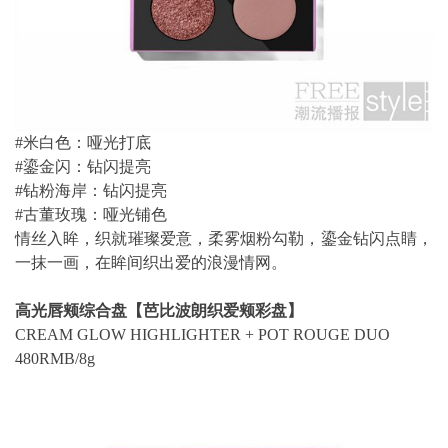
#米白色：哑光打底
#鎏金闪：钻闪提亮
#钻粉海岸：钻闪提亮
#古董玫瑰：哑光铺色
情丝入眸，织就璀璨爱意，柔雾烟粉勾勒，鎏金钻闪点睛，
一抹一画，在眸间织出爱的浪漫情网。
高光唇颊综合盘【芭比波朗织爱颊彩盘】
CREAM GLOW HIGHLIGHTER + POT ROUGE DUO
480RMB/8g