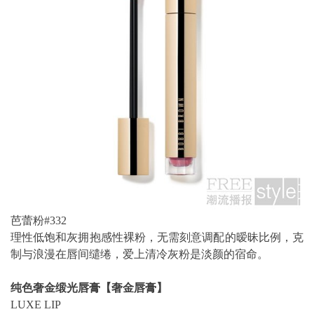
芭蕾粉#332
理性低饱和灰拥抱感性裸粉，无需刻意调配的暧昧比例，克
制与浪漫在唇间缱绻，爱上清冷灰粉是淡颜的宿命。
纯色奢金缎光唇膏【奢金唇膏】
LUXE LIP