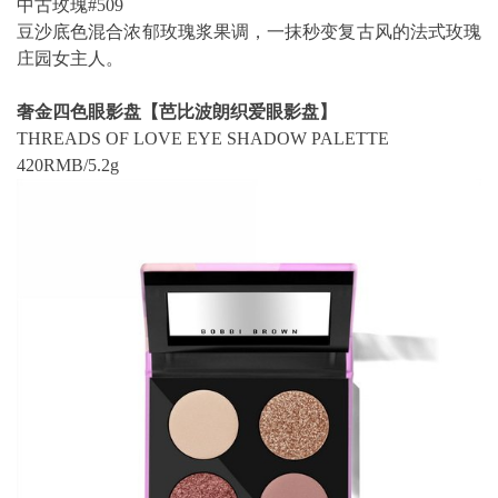
中古玫瑰#509
豆沙底色混合浓郁玫瑰浆果调，一抹秒变复古风的法式玫瑰
庄园女主人。
奢金四色眼影盘【芭比波朗织爱眼影盘】
THREADS OF LOVE EYE SHADOW PALETTE
420RMB/5.2g