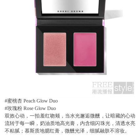
#蜜桃杏 Peach Glow Duo
#玫瑰粉 Rose Glow Duo
双效心动，一拍羞红吻颊，当水光邂逅微醺，让暗藏的心动
流转于每一瞬，奶油质地高光膏，内含细闪珠光，清透水亮
不粘腻；慕斯质地腮红膏，微醺光泽，细腻融肤不溶妆。