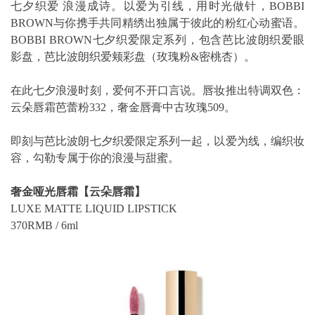
七夕织爱 浪漫成诗。以爱为引线，用时光做针，BOBBI
BROWN与你携手共同精绣出独属于彼此的粉红心动蜜语。
BOBBI BROWN七夕织爱限定系列，包含芭比波朗织爱眼
影盘，芭比波朗织爱颊彩盘（玫瑰粉&密桃杏）。
在此七夕浪漫时刻，爱何不开口言说。唇妆推出特调双色：
云朵唇霜芭蕾粉332，奢金唇膏中古玫瑰509。
即刻与芭比波朗七夕织爱限定系列一起，以爱为线，编织妆
容，勾勒专属于你的浪漫与甜蜜。
奢金哑光唇霜【云朵唇霜】
LUXE MATTE LIQUID LIPSTICK
370RMB / 6ml