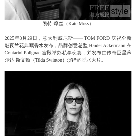
凯特·摩丝（Kate Moss）
2025年8月29日，意大利威尼斯—— TOM FORD 庆祝全新
魅夜兰花典藏香水发布，品牌创意总监 Haider Ackermann 在
Contarini Polignac 宫殿举办私享晚宴，并发布由传奇巨星蒂
尔达·斯文顿（Tilda Swinton）演绎的香水大片。