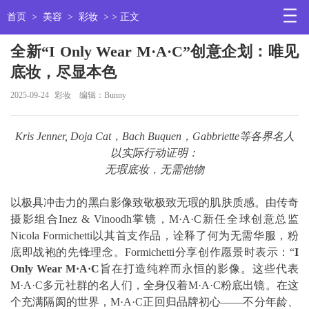
首页
>
美容
>
彩妆
> > 正文
全新“I Only Wear M·A·C”创意企划：唯见
底妆，尽显本色
2025-09-24
彩妆
编辑：Bunny
Kris Jenner, Doja Cat
，
Bach Buquen
，
Gabbriette
等各界名人
以实际行动证明：
无瑕底妆，无需他物
以极具冲击力的黑白影像致敬极致无瑕的肌肤质感。由传奇
摄影组合Inez & Vinoodh掌镜，M·A·C新任全球创意总监
Nicola Formichetti以其首支作品，诠释了何为无需华服，粉
底即战袍的先锋理念。Formichetti分享创作愿景时表示：“
I
Only Wear M
·
A
·
C
旨在打造纯粹而永恒的影像。这些代表
M·A·C多元社群的名人们，全身仅着M·A·C粉底出镜。在这
个充满隔阂的世界，M·A·C正回归品牌初心——不分年龄、