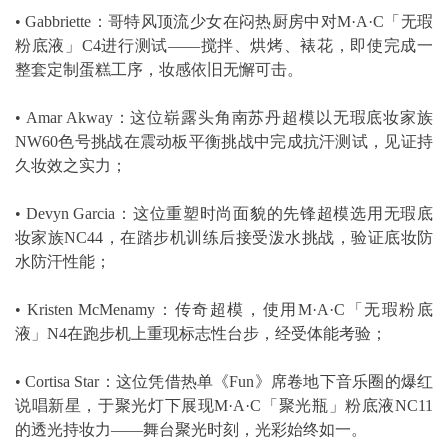
• Gabbriette：哥特风顶流少女在闷热厨房中对M·A·C「无瑕
粉底液」C4进行测试——搅拌、烘烤、裱花，即使完成一
整套定制蛋糕工序，妆感依旧无懈可击。
• Amar Akway：这位崭露头角南苏丹超模以无瑕底妆家族
NW60色号挑战在震动板平衡挑战中完成抗汗测试，见证持
久妆效之实力；
• Devyn Garcia：这位重塑时尚面貌的先锋超模选用无瑕底
妆家族NC44，在踏步机训练后接受泼水挑战，验证底妆防
水防汗性能；
• Kristen McMenamy：传奇超模，使用M·A·C「无瑕粉底
液」N4在跑步机上重现标志性台步，经受体能考验；
• Cortisa Star：这位凭借热单《Fun》席卷地下音乐圈的爆红
说唱新星，于聚光灯下展现M·A·C「聚光瓶」粉底液NC11
的透光持妆力——舞台聚光时刻，光彩始终如一。