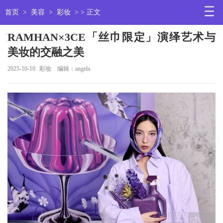
首页
>
美容
>
彩妆
> > 正文
RAMHAN×3CE「丝巾限定」演绎艺术与
美妆的交融之美
2025-10-10
彩妆
编辑：angela