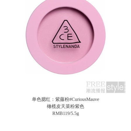
单色腮红：紫藤粉#CuriousMauve
橄榄皮天菜粉紫色
RMB119/5.5g