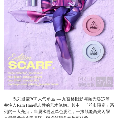
系列涵盖3CE人气单品 — 九宫格眼影与融光唇冻等，
并注入Ram Han标志性的艺术笔触。其中，「丝巾限定」系
列的一大亮点，当属水粉蓝单色腮红，一抹既能高光闪耀，
亦能晕染成柔美腮红，轻松解锁多元妆容体验。