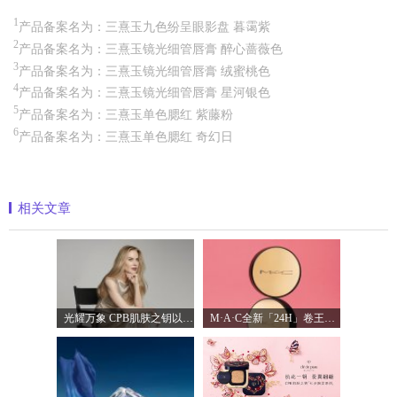
1
产品备案名为：三熹玉九色纷呈眼影盘 暮霭紫
2
产品备案名为：三熹玉镜光细管唇膏 醉心蔷薇色
3
产品备案名为：三熹玉镜光细管唇膏 绒蜜桃色
4
产品备案名为：三熹玉镜光细管唇膏 星河银色
5
产品备案名为：三熹玉单色腮红 紫藤粉
6
产品备案名为：三熹玉单色腮红 奇幻日
相关文章
光耀万象 CPB肌肤之钥以镜头记录妮可·基
M·A·C全新「24H」卷王金气垫中国首发 实