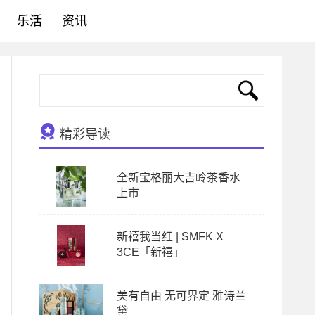
乐活
资讯
精彩导读
全新宝格丽大吉岭茶香水
上市
新禧我当红 | SMFK X
3CE「新禧」
美有自由 无可界定 雅诗兰
黛