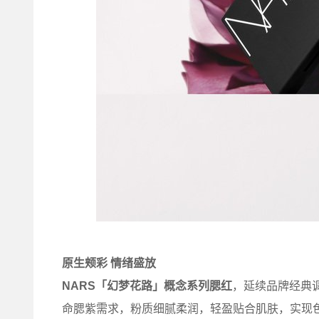
原生颊彩
情绪盛放
NARS
「幻梦花路」概念系列腮红
，延续品牌经典
命腮紫需求，粉质细腻柔润，轻盈贴合肌肤，实现