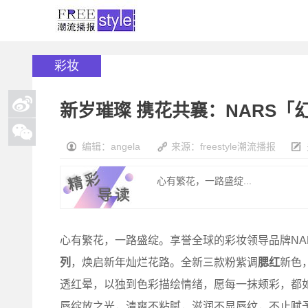
彩妆
新岁璀璨 携花共襄：NARS
编辑：angela
来源：freestyle潮流播报
心有繁花，一路盛绽...
心有繁花，一路盛绽。享誉全球的彩妆领导品牌NA
列
，焕启新年灿烂花路。全新三款粉紫调
腮红
新色
透红晕，以独到色彩描绘情绪，愿每一抹颊彩，都
唇绽放之光，清爽不粘腻，滋润不显唇纹，不止赋