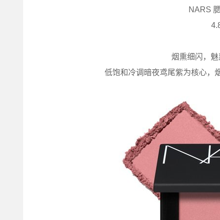
NARS 
4.
烟熏细闪，魅
低饱和冷调暗夜鸢尾紫为核心，