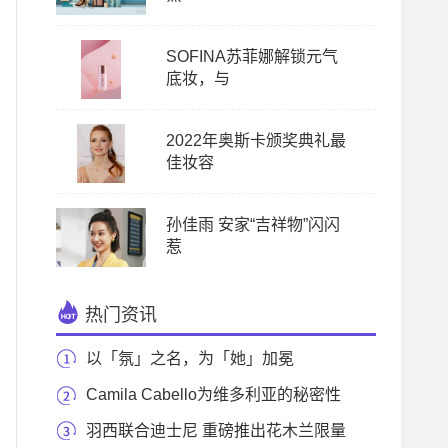
SOFINA苏菲娜解锁元气
底妆，与
2022年奥斯卡颁奖典礼最
佳妆容
孙佳雨 安家“吉祥物”闪闪
惹
热门资讯
以「氛」之名，为「她」加冕
BVLGARI宝格丽香氛
Camila Cabello为维多利亚的秘密性
感女郎系列香水拍
羽西联合迪士尼 重磅推出花木兰限量