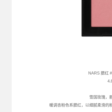
NARS 腮红 
4.
雪国玫瑰，
暖调杏粉色系腮红，以细腻柔滑的