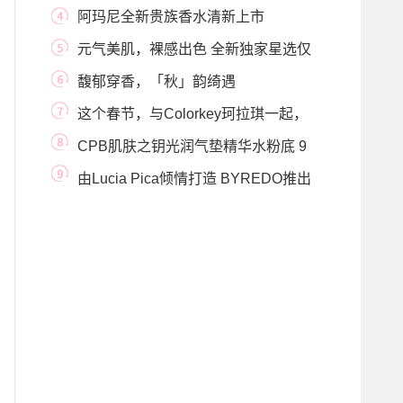
版彩妆系列
阿玛尼全新贵族香水清新上市
元气美肌，裸感出色 全新独家星选仅
在丝芙兰
馥郁穿香，「秋」韵绮遇
BVLGARI宝格丽香氛秋季
这个春节，与Colorkey珂拉琪一起，
更“燃”更出彩
CPB肌肤之钥光润气垫精华水粉底 9
月奢耀上市打造
由Lucia Pica倾情打造 BYREDO推出
限定版Mineralscapes清