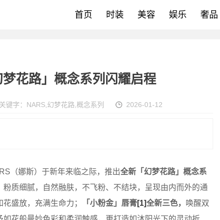
首页
时装
美容
娱乐
奢品
「幻梦花路」概念系列闪耀启程
关键字：
NARS
,
幻梦花路
,
概念系列
2026-01-12
RS（娜斯）于新年来临之际，推出
全新「幻梦花路」概念系
，粉质细腻，自然融肤，不飞粉、不结块，呈现由内而外的通
如花盛放，充满生命力；
「小粉金」唇膏
[1]
全新三色，
唤醒双
予如花般曼妙色彩和柔润触感，更打造如沐阳光下的灵动折