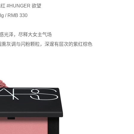
腮红 #HUNGER 欲望
8g / RMB 330
惑光泽，尽释大女主气场
烟熏灰调与闪粉颗粒，深邃有层次的紫红棕色