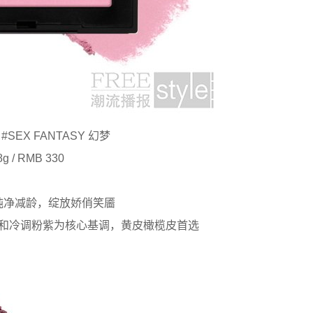
#SEX FANTASY 幻梦
8g / RMB 330
纯净减龄，绽放娇俏笑靥
和冷调粉紫为核心基调，黄皮橄榄皮首选