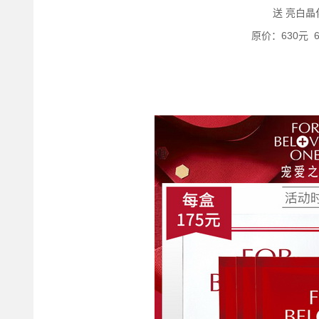
送 亮白晶
原价：630元 