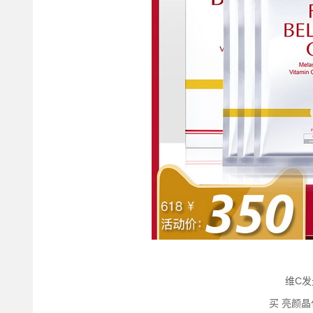
维C发
买 亮颜晶