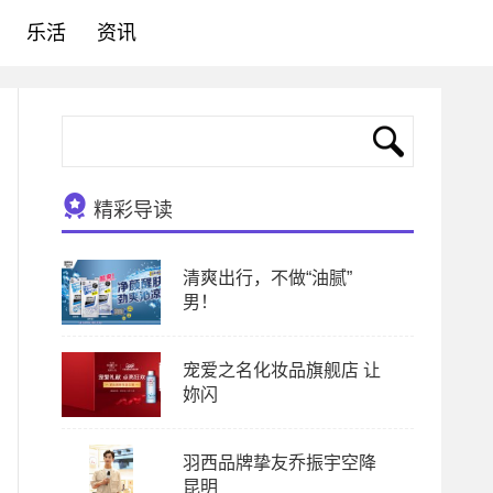
乐活
资讯
精彩导读
清爽出行，不做“油腻”
男！
宠爱之名化妆品旗舰店 让
妳闪
羽西品牌挚友乔振宇空降
昆明