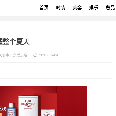
首页
时装
美容
娱乐
奢品
耀整个夏天
关键字：
宠爱之名
2019-06-04