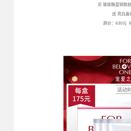
买 玻尿酸蓝铜胜
送 亮白晶
原价：630元 