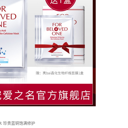
水 珍贵蓝铜饱满修护