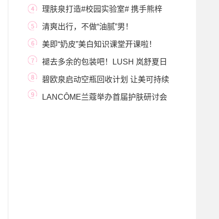
高浓维C玻尿
理肤泉打造#校园实验室# 携手熊梓
淇与你一起
清爽出行，不做“油腻”男！
美即“奶皮”美白知识课堂开课啦！
褪去多余的包装吧！LUSH 岚舒夏日
裸装沐浴系列
碧欧泉启动空瓶回收计划 让美可持续
LANCÔME兰蔻举办首届护肤研讨会
揭秘肌肤微生态