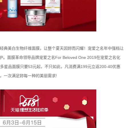
经典美白生物纤维面膜，让整个夏天因妳而闪耀！宠爱之名年中强档让
革命领导品牌宠爱之名For Beloved One 2019在宠爱之名化
多星品面膜只要53元起，不只如此，凡消费满199元立返200-40优惠
，一次满足妳每一种的美丽需求!