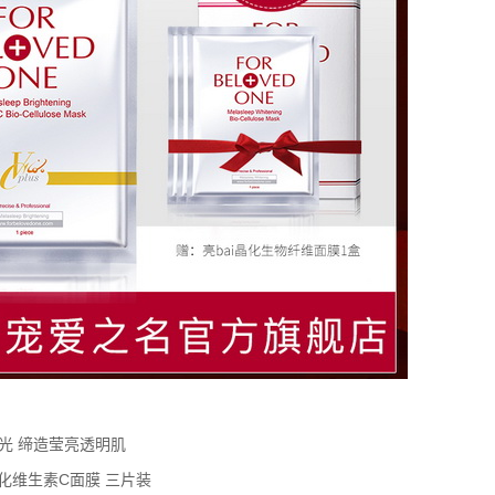
光 缔造莹亮透明肌
化维生素C面膜 三片装