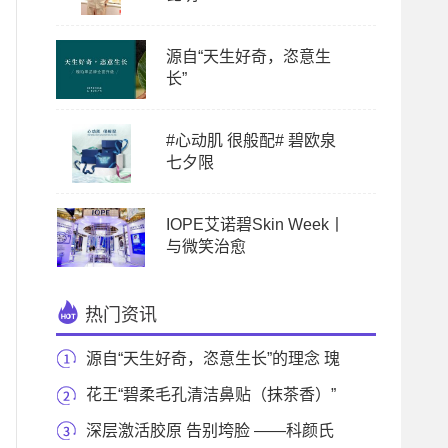
源自“天生好奇，恣意生
长”
#心动肌 很般配# 碧欧泉
七夕限
IOPE艾诺碧Skin Week丨
与微笑治愈
热门资讯
源自“天生好奇，恣意生长”的理念 瑰
珀翠推出
花王“碧柔毛孔清洁鼻贴（抹茶香）”
新上市
深层激活胶原 告别垮脸 ——科颜氏