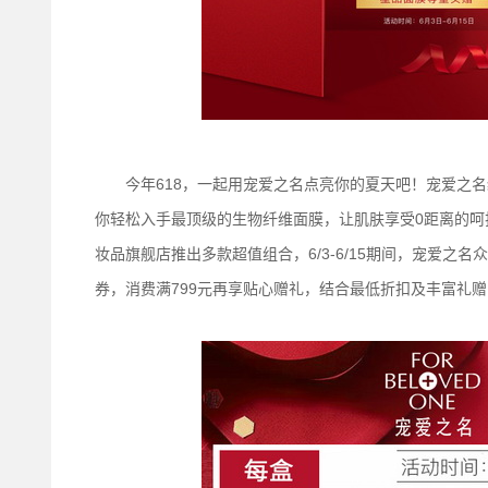
今年618，一起用宠爱之名点亮你的夏天吧！宠爱之名
你轻松入手最顶级的生物纤维面膜，让肌肤享受0距离的呵护。面膜
妆品旗舰店推出多款超值组合，6/3-6/15期间，宠爱之名众
券，消费满799元再享贴心赠礼，结合最低折扣及丰富礼赠