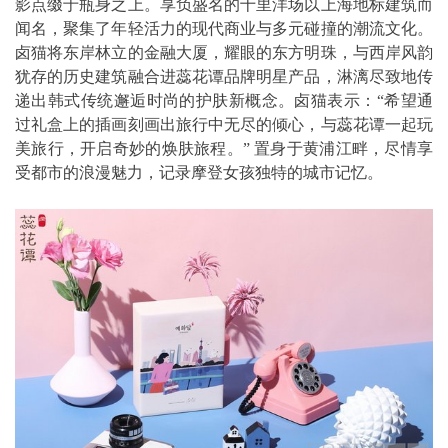
影点缀于瓶身之上。享负盛名的十里洋场以上海地标建筑而
闻名，聚集了年轻活力的现代商业与多元碰撞的潮流文化。
卤猫将东岸林立的金融大厦，耀眼的东方明珠，与西岸风韵
犹存的历史建筑融合进蕊花谭品牌明星产品，淋漓尽致地传
递出韩式传统邂逅时尚的护肤新概念。卤猫表示：“希望通
过礼盒上的插画刻画出旅行中无尽的倾心，与蕊花谭一起玩
美旅行，开启奇妙的焕肤旅程。” 置身于黄浦江畔，尽情享
受都市的浪漫魅力，记录摩登女孩独特的城市记忆。