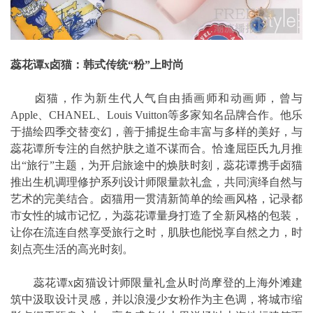
蕊花谭x卤猫：韩式传统“粉”上时尚
卤猫，作为新生代人气自由插画师和动画师，曾与
Apple、CHANEL、Louis Vuitton等多家知名品牌合作。他乐
于描绘四季交替变幻，善于捕捉生命丰富与多样的美好，与
蕊花谭所专注的自然护肤之道不谋而合。恰逢屈臣氏九月推
出“旅行”主题，为开启旅途中的焕肤时刻，蕊花谭携手卤猫
推出生机调理修护系列设计师限量款礼盒，共同演绎自然与
艺术的完美结合。卤猫用一贯清新简单的绘画风格，记录都
市女性的城市记忆，为蕊花谭量身打造了全新风格的包装，
让你在流连自然享受旅行之时，肌肤也能悦享自然之力，时
刻点亮生活的高光时刻。
蕊花谭x卤猫设计师限量礼盒从时尚摩登的上海外滩建
筑中汲取设计灵感，并以浪漫少女粉作为主色调，将城市缩