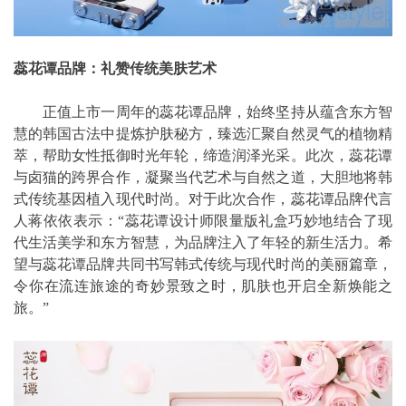
蕊花谭品牌：礼赞传统美肤艺术
正值上市一周年的蕊花谭品牌，始终坚持从蕴含东方智
慧的韩国古法中提炼护肤秘方，臻选汇聚自然灵气的植物精
萃，帮助女性抵御时光年轮，缔造润泽光采。此次，蕊花谭
与卤猫的跨界合作，凝聚当代艺术与自然之道，大胆地将韩
式传统基因植入现代时尚。对于此次合作，蕊花谭品牌代言
人蒋依依表示：“蕊花谭设计师限量版礼盒巧妙地结合了现
代生活美学和东方智慧，为品牌注入了年轻的新生活力。希
望与蕊花谭品牌共同书写韩式传统与现代时尚的美丽篇章，
令你在流连旅途的奇妙景致之时，肌肤也开启全新焕能之
旅。”