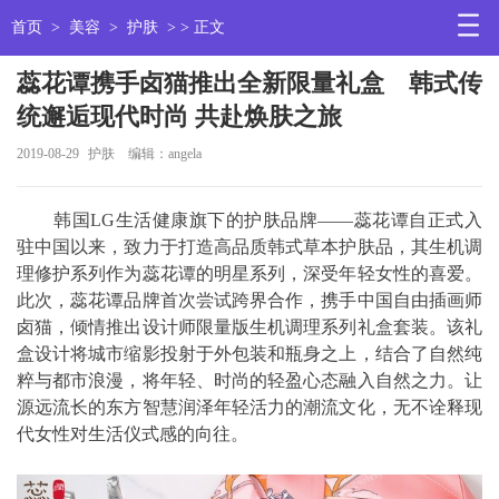
首页
>
美容
>
护肤
> > 正文
蕊花谭携手卤猫推出全新限量礼盒 韩式传
统邂逅现代时尚 共赴焕肤之旅
2019-08-29
护肤
编辑：angela
韩国LG生活健康旗下的护肤品牌——蕊花谭自正式入
驻中国以来，致力于打造高品质韩式草本护肤品，其生机调
理修护系列作为蕊花谭的明星系列，深受年轻女性的喜爱。
此次，蕊花谭品牌首次尝试跨界合作，携手中国自由插画师
卤猫，倾情推出设计师限量版生机调理系列礼盒套装。该礼
盒设计将城市缩影投射于外包装和瓶身之上，结合了自然纯
粹与都市浪漫，将年轻、时尚的轻盈心态融入自然之力。让
源远流长的东方智慧润泽年轻活力的潮流文化，无不诠释现
代女性对生活仪式感的向往。