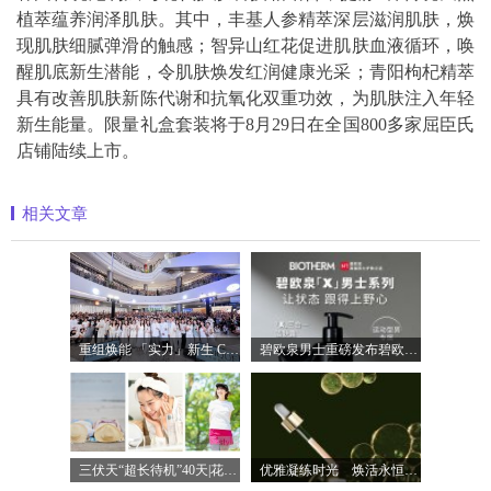
植萃蕴养润泽肌肤。其中，丰基人参精萃深层滋润肌肤，焕
现肌肤细腻弹滑的触感；智异山红花促进肌肤血液循环，唤
醒肌底新生潜能，令肌肤焕发红润健康光采；青阳枸杞精萃
具有改善肌肤新陈代谢和抗氧化双重功效，为肌肤注入年轻
新生能量。限量礼盒套装将于8月29日在全国800多家屈臣氏
店铺陆续上市。
相关文章
重组焕能 「实力」新生 Clinique倩碧携手品
碧欧泉男士重磅发布碧欧泉「X」男士系列
三伏天“超长待机”40天|花王四重守护助
优雅凝练时光 焕活永恒光彩 法国希思黎