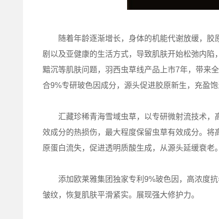
随着年龄逐渐增长，身体的机能代谢放缓，胶原
剧以及亚健康的生活方式，导致肌肤开始松弛内陷
黯沉等肌肤问题，羽西虫草线产品上市7年，带来
合9%专研玻色因成分，源头促进胶原新生，充盈
汇藏珍稀青海雪域虫草，以专研微射流技术，高
效成分的热损伤，最大程度保留虫草有效成分。将
原蛋白流失，促进透明质酸生成，从源头延缓衰老
添加欧莱雅集团独家专利9%玻色因，高浓度抗
皱纹，恢复肌肤平滑紧实。展现强大修护力。