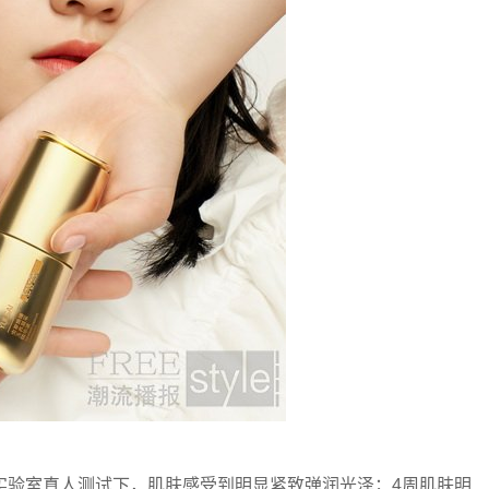
验室真人测试下，肌肤感受到明显紧致弹润光泽；4周肌肤明