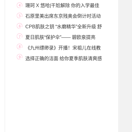
FARMACY莹润樱
珊珂 X 悠哈|干尬解除 你的入学最佳
状态被锁定了
石原里美出席东京残奥会倒计时活动
青春活力秀
CPB肌肤之钥 “水磨精华”全新升级 舒
缓控油 缔
夏日肌肤“保护伞”—— 碧欧泉提亮
「小粉蛋」
《九州缥缈录》开播！宋祖儿在线教
学化妆不卡
选择正确的洁面 给你夏季肌肤清爽感