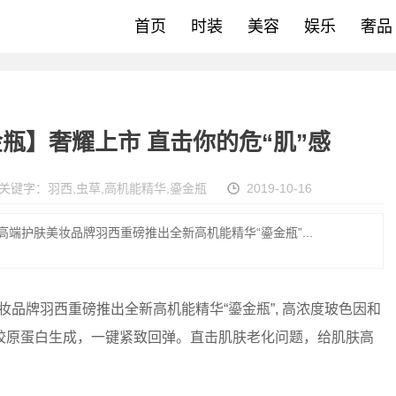
首页
时装
美容
娱乐
奢品
瓶】奢耀上市 直击你的危“肌”感
关键字：
羽西
,
虫草
,
高机能精华
,
鎏金瓶
2019-10-16
高端护肤美妆品牌羽西重磅推出全新高机能精华“鎏金瓶”...
品牌羽西重磅推出全新高机能精华“鎏金瓶”, 高浓度玻色因和
胶原蛋白生成，一键紧致回弹。直击肌肤老化问题，给肌肤高