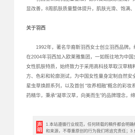
显改善，8周肌肤质量整体提升，肌肤光滑、饱满
关于羽西
1992年，著名华裔靳羽西女士创立羽西品牌。
在2004年羽西加入欧莱雅集团，一如既往地为中
女性肌肤特质，始终致力于采用高科技萃取汉草精
方、色彩和轮廓测试，为中国女性量身定制自然安
星虫草焕颜系列，以及首创 “妆养相融”概念的彩
药精华，秉承“凝萃汉草，向美而生”的品牌理念，
1.本站遵循行业规范，任何转载的稿件都会明确
和来源，不尊重原创的行为我们将追究责任；3