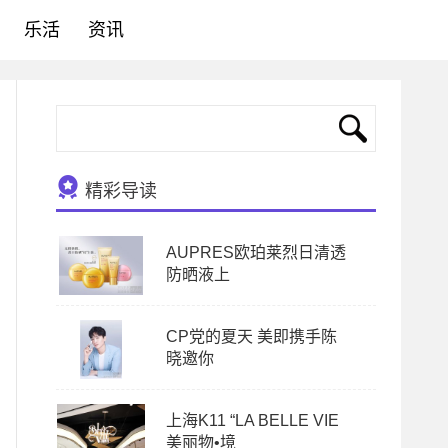
乐活
资讯
精彩导读
AUPRES欧珀莱烈日清透
防晒液上
CP党的夏天 美即携手陈
晓邀你
上海K11 “LA BELLE VIE
美丽物•境