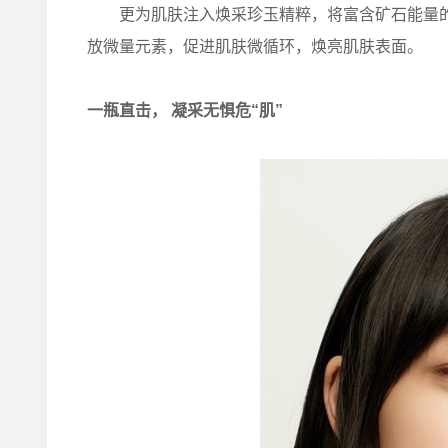
更为肌肤注入焕采珍玉精粹，将富含矿石能量的
放微量元素，促进肌肤微循环，焕亮肌肤表面。
一瓶直击， 凝采无惧危“肌”