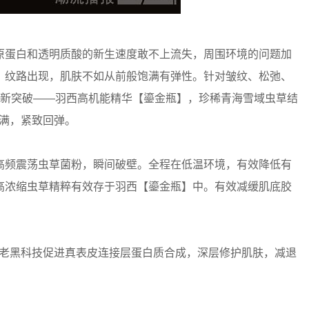
蛋白和透明质酸的新生速度敢不上流失，周围环境的问题加
，纹路出现，肌肤不如从前般饱满有弹性。针对皱纹、松弛、
全新突破——羽西高机能精华【鎏金瓶】，珍稀青海雪域虫草结
饱满，紧致回弹。
频震荡虫草菌粉，瞬间破壁。全程在低温环境，有效降低有
高浓缩虫草精粹有效存于羽西【鎏金瓶】中。有效减缓肌底胶
。
老黑科技促进真表皮连接层蛋白质合成，深层修护肌肤，减退