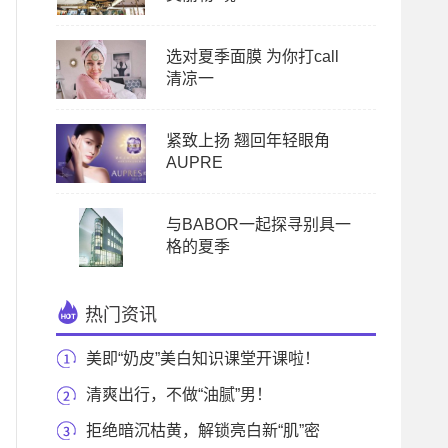
选对夏季面膜 为你打call
清凉一
紧致上扬 翘回年轻眼角
AUPRE
与BABOR一起探寻别具一
格的夏季
热门资讯
美即“奶皮”美白知识课堂开课啦！
清爽出行，不做“油腻”男！
拒绝暗沉枯黄，解锁亮白新“肌”密