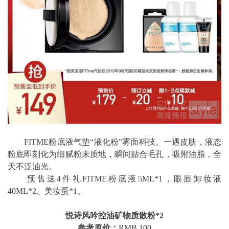
FITME粉底液气垫“液化粉”雾面科技。一遇皮肤，液态
粉底即刻化为细腻粉末质地，瞬间贴合毛孔，吸附油脂，全
天不泛油光。
预售送4件礼FITME粉底液5ML*1，眼唇卸妆液
40ML*2、美妆蛋*1。
悦诗风吟控油矿物质散粉*2
参考原价：
RMB 100