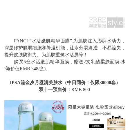
FANCL“水活嫩肌精华面膜” 为肌肤注入澎湃水动力，
深层修护脆弱细胞和补湿机能，让水分易渗透，不易流失，
提升皮肤防御力。为肌肤重筑水活屏障！
购买5盒水活嫩肌精华面膜，赠送2支乳酪柔肤面膜-水
润(价值RMB 348/盒)。
IPSA流金岁月凝润美肤水（中日同价！仅限30000套）
双十一预售价：
RMB 800