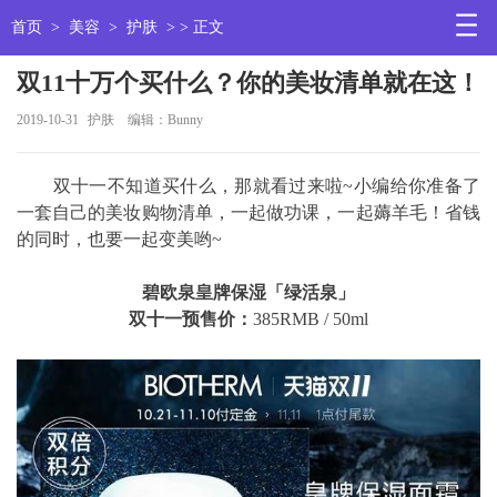
首页
>
美容
>
护肤
> > 正文
双11十万个买什么？你的美妆清单就在这！
2019-10-31
护肤
编辑：Bunny
双十一不知道买什么，那就看过来啦~小编给你准备了
一套自己的美妆购物清单，一起做功课，一起薅羊毛！省钱
的同时，也要一起变美哟~
碧欧泉皇牌保湿「绿活泉」
双十一预售价：
385RMB / 50ml