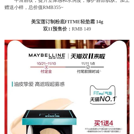
平滑唇纹，提升立体感和水润度，修护唇部肌肤。加上
赠送小样，总价值RMB355~
美宝莲订制粉底FITME轻垫霜 14g
双11预售价：
RMB 149