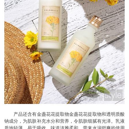
产品还含有金盏花花提取物金盏花花提取物和透明质酸
钠成分，为肌肤补充水分和营养，令肌肤细腻有光泽。乳液
质地轻薄，易于吸收，味道淡雅柔和，带来水润舒爽的使用