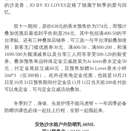
的沙龙香，JO BY JO LOVES定格了独属于秋季的爱与回
忆。
双十一期间，原价638元的香水预售价为574元，而预计
叠加优惠后最低到手价则是294元。其中包括满400-50的平
台津贴。还有三种叠加店铺券，可三选一与平台津贴叠加使
用：新客无门槛优惠券30元、满400-50，满800-200，和满
1699-500大额满减券以及分享三人同等享受500-120的裂变
券。叠加预售单品特殊定金立减政策为Jo loves香水定金50
元，付定金尾款立减60元，且预售加赠Jo Loves香水小样
2ml*3 （仅300份）。此外还有免定金优惠，也就是10月21
日至10月31日预售期间付定金且11月11日当天前200名付款
可以免定金，可与定金立减活动叠加。
冬季到了，身体、头发护理不能马虎呀～一年四季必备
防晒功课也必须一起拉上行程，全部一起囤起来。
安热沙水能户外防晒乳 60ML