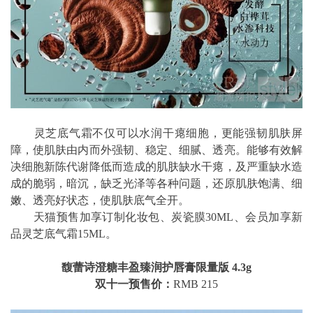
灵芝底气霜不仅可以水润干瘪细胞，更能强韧肌肤屏
障，使肌肤由内而外强韧、稳定、细腻、透亮。能够有效解
决细胞新陈代谢降低而造成的肌肤缺水干瘪，及严重缺水造
成的脆弱，暗沉，缺乏光泽等各种问题，还原肌肤饱满、细
嫩、透亮好状态，使肌肤底气全开。
天猫预售加享订制化妆包、炭瓷膜30ML、会员加享新
品灵芝底气霜15ML。
馥蕾诗澄糖丰盈臻润护唇膏限量版 4.3g
双十一预售价：
RMB 215