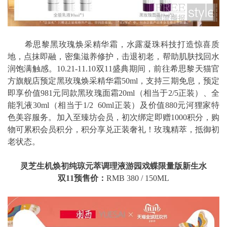
希思黎黑玫瑰焕采精华霜，水露凝珠科技打造惊喜质
地，点抹即融，密集滋养修护，击退初老，帮助肌肤找回水
润饱满触感。10.21-11.10双11盛典期间，前往希思黎天猫官
方旗舰店预定黑玫瑰焕采精华霜50ml，支持三期免息，预定
即享价值981元同款黑玫瑰面霜20ml（相当于2/5正装）、全
能乳液30ml（相当于1/2 60ml正装）及价值880元河狸家特
色美容服务。加入至臻坊会员，初次绑定即赠1000积分，购
物可累积会员积分，积分享兑正装奢礼！玫瑰精萃，抵御初
老状态。
灵芝生机焕初纯琼元萃调理液游园戏蝶限量版新生水
双11预售价：
RMB 380 / 150ML