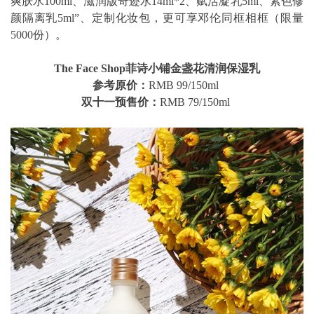
爽肤水100ml、滋润版奇迹水14ml*2、赋活凝乳5ml、紫色修
颜隔离乳5ml”、定制化妆包，更可享邓伦同框相框（限量
5000份）。
The Face Shop菲诗小铺金盏花清润保湿乳
参考原价：
RMB 99/150ml
双十一预售价：
RMB 79/150ml