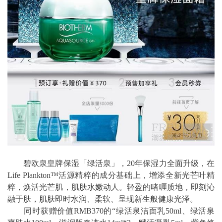
碧欧泉皇牌保湿「绿活泉」，20年保湿力全面升级，在
Life Plankton™活源精粹的成分基础上，增添全新光芒叶精
粹，焕活光芒肌，肌肤水嫩动人。轻盈的啫喱质地，即刻沁
融于肤，肌肤即时水润、柔软、呈现新生般健康光泽。
同时获赠价值RMB370的“绿活泉洁面乳50ml、绿活泉