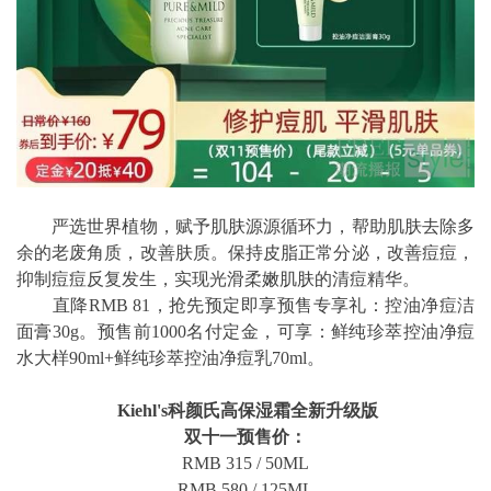
严选世界植物，赋予肌肤源源循环力，帮助肌肤去除多
余的老废角质，改善肤质。保持皮脂正常分泌，改善痘痘，
抑制痘痘反复发生，实现光滑柔嫩肌肤的清痘精华。
直降RMB 81，抢先预定即享预售专享礼：控油净痘洁
面膏30g。预售前1000名付定金，可享：鲜纯珍萃控油净痘
水大样90ml+鲜纯珍萃控油净痘乳70ml。
Kiehl's科颜氏高保湿霜全新升级版
双十一预售价：
RMB 315 / 50ML
RMB 580 / 125ML