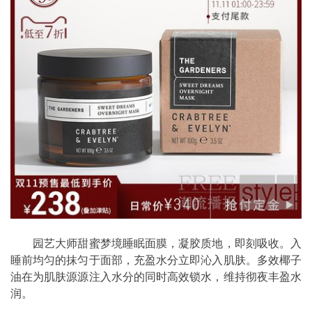
园艺大师甜蜜梦境睡眠面膜，凝胶质地，即刻吸收。入
睡前均匀的抹匀于面部，充盈水分立即沁入肌肤。多效椰子
油在为肌肤源源注入水分的同时高效锁水，维持彻夜丰盈水
润。