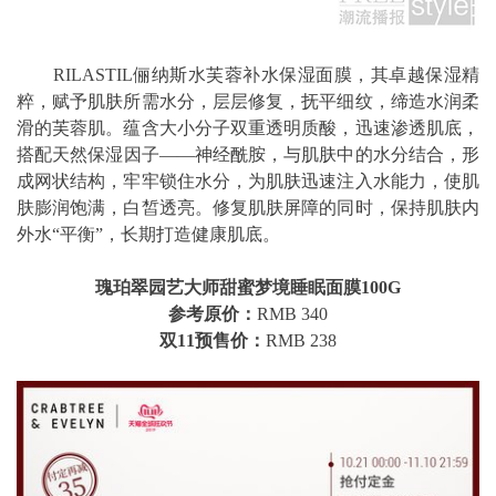
RILASTIL俪纳斯水芙蓉补水保湿面膜，其卓越保湿精
粹，赋予肌肤所需水分，层层修复，抚平细纹，缔造水润柔
滑的芙蓉肌。蕴含大小分子双重透明质酸，迅速渗透肌底，
搭配天然保湿因子——神经酰胺，与肌肤中的水分结合，形
成网状结构，牢牢锁住水分，为肌肤迅速注入水能力，使肌
肤膨润饱满，白皙透亮。修复肌肤屏障的同时，保持肌肤内
外水“平衡”，长期打造健康肌底。
瑰珀翠园艺大师甜蜜梦境睡眠面膜100G
参考原价：
RMB 340
双11预售价：
RMB 238