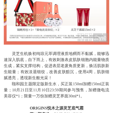
灵芝生机焕初纯琼元萃调理液质地稠而不黏腻，能够迅
速深入肌底，自下而上，有效刺激表皮肌肤细胞内能量物质
生成，紧实支撑结构，促进表层老废角质更新，焕活肌肤新
生能量；有效淡退细纹，改善皮肤黯沉，使用4周，肌肤细
腻透亮，透现新生般光采！
颐和园主题限定版新生水，买正装150ml加赠150ml正装
量；10月21日至11月10日23:59期间参与预售，加赠微电流
美容仪*1；限量一万份加赠灵芝界面30ml*1。
ORIGINS悦木之源灵芝底气霜