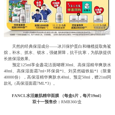
天然的经典保湿成分——冰川保护蛋白和橄榄提取角鲨
烷，补水、抓水、锁水，强健屏障，抗干抗寒，为肌肤提供
长效保湿效果。
预定125ml享金盏花洁面啫喱30ml、高保湿精华爽肤水
40ml、高保湿面霜7ml+环保袋*1、刘昊然磁铁贴*1（限量
40000份），高保湿精华爽肤水40ml。预定50ml，赠21ml同
款礼（高保湿面霜7ML*3）。
FANCL水活嫩肌精华面膜 （每盒6片，每片19ml）
双十一预售价：
RMB360/盒