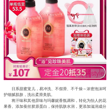
日系甜蜜宠儿，易冲洗、不假滑、不干燥～浓密泡沫呵
护细腻肌肤，洗出柔滑美肌。
将汗味和其他异味与玛馨妮香氛调和，转化为怡人的花
果香。添加蚕丝胶原蛋白，保持肌肤水润，更添加滋润成分