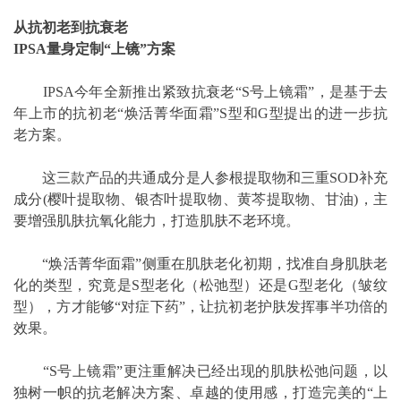
从抗初老到抗衰老
IPSA量身定制“上镜”方案
IPSA今年全新推出紧致抗衰老“S号上镜霜”，是基于去
年上市的抗初老“焕活菁华面霜”S型和G型提出的进一步抗
老方案。
这三款产品的共通成分是人参根提取物和三重SOD补充
成分(樱叶提取物、银杏叶提取物、黄芩提取物、甘油)，主
要增强肌肤抗氧化能力，打造肌肤不老环境。
“焕活菁华面霜”侧重在肌肤老化初期，找准自身肌肤老
化的类型，究竟是S型老化（松弛型）还是G型老化（皱纹
型），方才能够“对症下药”，让抗初老护肤发挥事半功倍的
效果。
“S号上镜霜”更注重解决已经出现的肌肤松弛问题，以
独树一帜的抗老解决方案、卓越的使用感，打造完美的“上