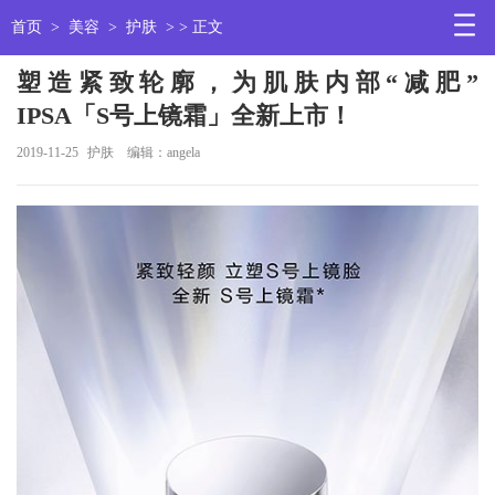
首页
>
美容
>
护肤
> > 正文
塑造紧致轮廓，为肌肤内部“减肥”
IPSA「S号上镜霜」全新上市！
2019-11-25
护肤
编辑：angela