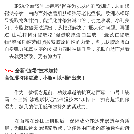
IPSA全新“S号上镜霜”旨在为肌肤内部“减肥”，从而淡
褪法令纹，由内而外改善肌肤松弛等老化症状。欧洲赤松球
果提取物和甘油，能强化并修复淋巴管，使之收紧、小孔关
闭，令脂肪酸无法漏出，从根源解决了“肥大化”问题。再通
过“山毛榉树芽提取物”促进胶原蛋白生成，“薏苡仁提取
物”增强纤维芽细胞拉紧胶原纤维的力量，当肌肤胶原蛋白
自身弹力和真皮层的支撑力同时被提升后，肌肤自然而然看
上去就更紧致、更有弹力了。
New
全新“冻霜”技术加持
高保湿持续渗透，小脸可以“推”出来！
作为一款概念超前、功效卓越的抗衰老面霜，“S号上镜
霜” 在全新“渗透形状记忆保湿技术”加持下，拥有超强的保
湿力、超凡的使用感和超持久的紧致力。
在面霜在涂抹上肌肤后，保湿成分能迅速渗透至角质
层，为肌肤带来饱满紧致感，这便是由面霜的高渗透性能所