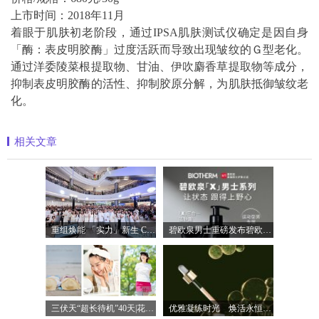
上市时间：2018年11月
着眼于肌肤初老阶段，通过IPSA肌肤测试仪确定是因自身
「酶：表皮明胶酶」过度活跃而导致出现皱纹的Ｇ型老化。
通过洋委陵菜根提取物、甘油、伊吹麝香草提取物等成分，
抑制表皮明胶酶的活性、抑制胶原分解，为肌肤抵御皱纹老
化。
相关文章
重组焕能 「实力」新生 Clinique倩碧携手品
碧欧泉男士重磅发布碧欧泉「X」男士系列
三伏天“超长待机”40天|花王四重守护助
优雅凝练时光 焕活永恒光彩 法国希思黎