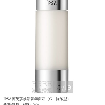
IPSA茵芙莎焕活菁华面霜（G，抗皱型）
价格/规格：680元/30g