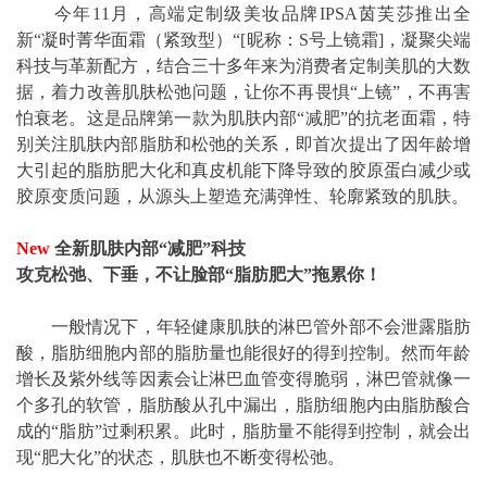
今年11月，高端定制级美妆品牌IPSA茵芙莎推出全
新“凝时菁华面霜（紧致型）“[昵称：S号上镜霜]，凝聚尖端
科技与革新配方，结合三十多年来为消费者定制美肌的大数
据，着力改善肌肤松弛问题，让你不再畏惧“上镜”，不再害
怕衰老。这是品牌第一款为肌肤内部“减肥”的抗老面霜，特
别关注肌肤内部脂肪和松弛的关系，即首次提出了因年龄增
大引起的脂肪肥大化和真皮机能下降导致的胶原蛋白减少或
胶原变质问题，从源头上塑造充满弹性、轮廓紧致的肌肤。
New
全新肌肤内部“减肥”科技
攻克松弛、下垂，不让脸部“脂肪肥大”拖累你！
一般情况下，年轻健康肌肤的淋巴管外部不会泄露脂肪
酸，脂肪细胞内部的脂肪量也能很好的得到控制。然而年龄
增长及紫外线等因素会让淋巴血管变得脆弱，淋巴管就像一
个多孔的软管，脂肪酸从孔中漏出，脂肪细胞内由脂肪酸合
成的“脂肪”过剩积累。此时，脂肪量不能得到控制，就会出
现“肥大化”的状态，肌肤也不断变得松弛。