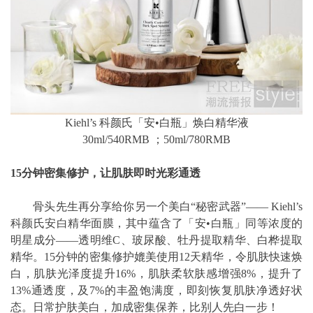
Kiehl’s 科颜氏「安•白瓶」焕白精华液
30ml/540RMB ；50ml/780RMB
15分钟密集修护，让肌肤即时光彩通透
骨头先生再分享给你另一个美白“秘密武器”—— Kiehl’s
科颜氏安白精华面膜，其中蕴含了「安•白瓶」同等浓度的
明星成分——透明维C、玻尿酸、牡丹提取精华、白桦提取
精华。15分钟的密集修护媲美使用12天精华，令肌肤快速焕
白，肌肤光泽度提升16%，肌肤柔软肤感增强8%，提升了
13%通透度，及7%的丰盈饱满度，即刻恢复肌肤净透好状
态。日常护肤美白，加成密集保养，比别人先白一步！