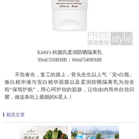
Kiehl’s 科颜氏柔润防晒隔离乳
30ml/350RMB；60ml/540RMB
不负春光，复工的路上，骨头先生以人气「安•白瓶」
焕白精华液与安白精华面膜以及柔润防晒隔离乳为你全
程“保驾护航”，用心呵护你的肌肤，让你由内而外自信闪
耀，做这条街上最靓的K星人！
相关文章