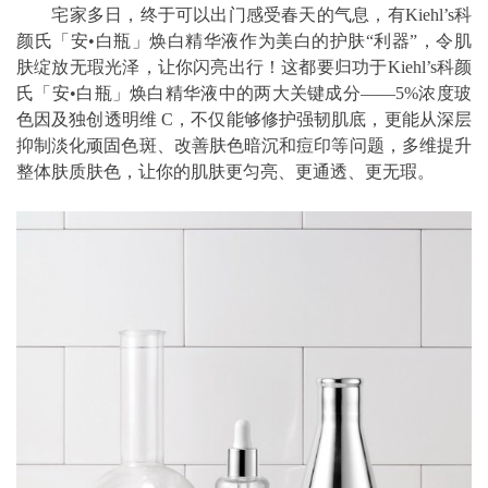
宅家多日，终于可以出门感受春天的气息，有Kiehl’s科
颜氏「安•白瓶」焕白精华液作为美白的护肤“利器”，令肌
肤绽放无瑕光泽，让你闪亮出行！这都要归功于Kiehl’s科颜
氏「安•白瓶」焕白精华液中的两大关键成分——5%浓度玻
色因及独创透明维 C，不仅能够修护强韧肌底，更能从深层
抑制淡化顽固色斑、改善肤色暗沉和痘印等问题，多维提升
整体肤质肤色，让你的肌肤更匀亮、更通透、更无瑕。