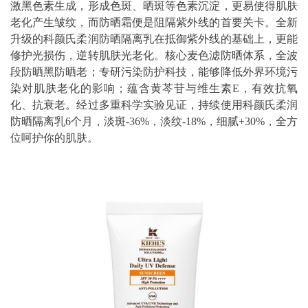
激黑色素生成，形成色斑、晒斑等色素沉淀，更易使得肌肤
老化产生皱纹，而防晒霜便是阻隔紫外线的首要关卡。全新
升级的科颜氏柔润防晒隔离乳在抵御紫外线的基础上，更能
修护光损伤，逆转肌肤光老化。核心麦色滤防晒体系，全波
段防晒黑防晒老；专研污染防护科技，能够降低外界环境污
染对肌肤老化的影响；蕴含黄芩苷与维生素E，有效抗氧
化、抗衰老。经过多重科学实验见证，持续使用科颜氏柔润
防晒隔离乳6个月，淡斑-36%，淡纹-18%，细腻+30%，全方
位呵护你的肌肤。