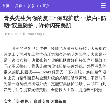
首页
>
美容
>
护肤
> > 正文
骨头先生为你的复工“保驾护航” “焕白+防
晒”双重防护，许你闪亮美肌
2020-03-18
护肤
编辑：angela
凛冽的严冬已经过去，疫情也逐渐有所好转，大家都陆
续复工，面对复工的忙碌压力和久违的明媚阳光，大家是不
是一边欣喜着一边紧张着？你的肌肤做好迎接阳光的挑战了
吗？不必担心，骨头先生为你轻松解决紫外线、外界污染等
带来的肌肤困扰——Kiehl’s科颜氏「安•白瓶」焕白精华液
加上安白精华面膜与全新升级的柔润防晒隔离乳，不仅能作
为第一道防线抵御紫外线，更能密集修护肌肤，从肌底白到
发光，让你拥有无瑕美肌，全情投入工作，拥抱春日阳光！
实力「安•白瓶」 多维安白 闪耀新肌