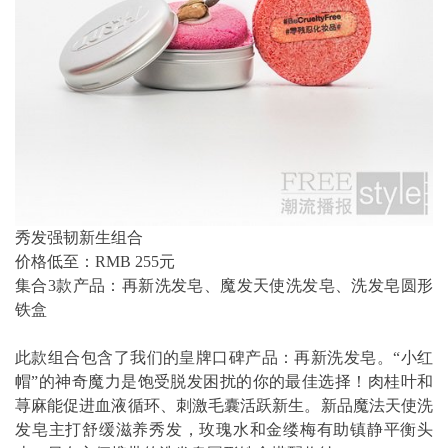
秀发强韧新生组合
价格低至：RMB 255元
集合3款产品：再新洗发皂、魔发天使洗发皂、洗发皂圆形
铁盒
此款组合包含了我们的皇牌口碑产品：再新洗发皂。“小红
帽”的神奇魔力是饱受脱发困扰的你的最佳选择！肉桂叶和
荨麻能促进血液循环、刺激毛囊活跃新生。新品魔法天使洗
发皂主打舒缓滋养秀发，玫瑰水和金缕梅有助镇静平衡头