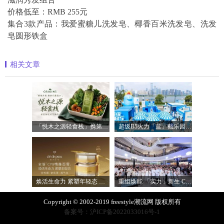
价格低至：RMB 255元
集合3款产品：我爱蜜糖儿洗发皂、椰香百米洗发皂、洗发
皂圆形铁盒
相关文章
「悦木之源轻食栈」携第四代菌菇水轻盈
超级B5火力「蓝」截乐园登陆长沙，理肤
焕活生命力 紧塑年轻态 全新「CPB精雕面
重组焕能 「实力」新生 Clinique倩碧携手品
Copyright © 2002-2019 freestyle潮流网 版权所有
备案号：沪ICP备2022033016号-1