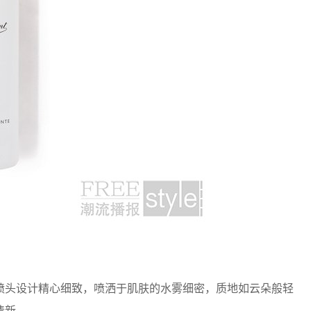
头设计精心细致，喷洒于肌肤的水雾细密，质地如云朵般轻
清新。