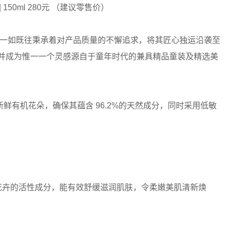
| 150ml 280元 （建议零售价）
NT一如既往秉承着对产品质量的不懈追求，将其匠心独运沿袭至
，并成为惟一一个灵感源自于童年时代的兼具精品童装及精选美
有机花朵，确保其蕴含 96.2%的天然成分，同时采用低敏
花卉的活性成分，能有效舒缓滋润肌肤，令柔嫩美肌清新焕