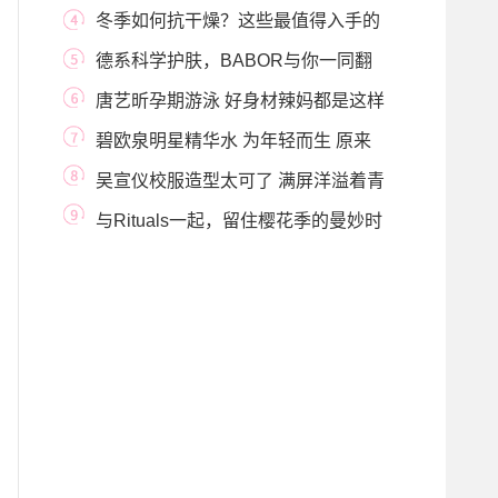
亲临广州解锁
冬季如何抗干燥？这些最值得入手的
保湿好物你
德系科学护肤，BABOR与你一同翻
开肌肤新篇章
唐艺昕孕期游泳 好身材辣妈都是这样
炼成的
碧欧泉明星精华水 为年轻而生 原来
你是这样的「
吴宣仪校服造型太可了 满屏洋溢着青
春的气息
与Rituals一起，留住樱花季的曼妙时
刻