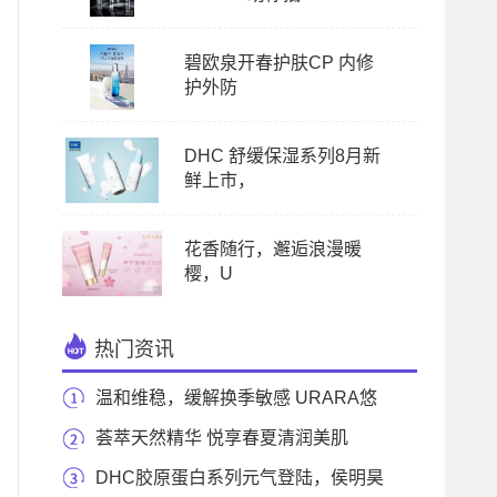
碧欧泉开春护肤CP 内修
护外防
DHC 舒缓保湿系列8月新
鲜上市，
花香随行，邂逅浪漫暖
樱，U
热门资讯
温和维稳，缓解换季敏感 URARA悠
莱为肌肤撑起防
荟萃天然精华 悦享春夏清润美肌
DHC胶原蛋白系列元气登陆，侯明昊