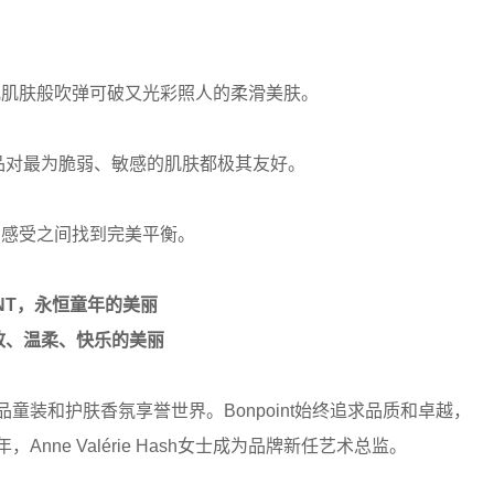
儿肌肤般吹弹可破又光彩照人的柔滑美肤。
肤产品对最为脆弱、敏感的肌肤都极其友好。
用感受之间找到完美平衡。
INT，永恒童年的美丽
致、温柔、快乐的美丽
品童装和护肤香氛享誉世界。Bonpoint始终追求品质和卓越，
nne Valérie Hash女士成为品牌新任艺术总监。