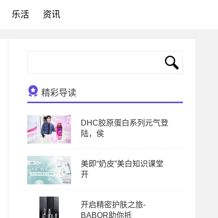
乐活
资讯
精彩导读
DHC胶原蛋白系列元气登
陆，侯
美即“奶皮”美白知识课堂
开
开启精密护肤之旅-
BABOR助你抵