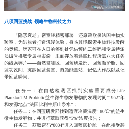
八项回蓝挑战 领略生物科技之力
「隐形衰老」密室经精密部署，还原碧欧泉法国生物实
验室，为逃脱者打造沉浸体验，身临其境探索生物科技发酵
的奥秘。玩家可在入口的签到处凭借预约二维码和专属特派
员编号换取专属档案袋，里面存放着逃脱过程所需八大任务
的线索碎片——自然监测区、回蓝研发部、回蓝颜护舱、回
蓝功效间、冻龄回蓝装置、愈颜能量站、记忆大作战以及记
录回蓝瞬间。
任务一：在自然检测区找到实验重要成分Life
PlanktonTM Probiotic益生微生物发酵物的发现时间“1952”年
和发源地点“法国比利牛斯山泉水”；
任务二：在回蓝研发部找到适宜冷藏温度“-80℃”的益生
微生物发酵物，并进行萃取获得“5%”浓度报告；
任务三：获取密码“8034”进入回蓝颜护舱，在此接受碧