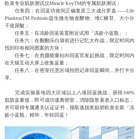
欧泉专业肌肤测试仪Miracle KeyTM的专属肌肤测试；
任务四：在回蓝功效间正确复原三大成分罗盘——Life
PlanktonTM Probiotic益生微生物发酵物、维C糖苷、大小分
子玻尿酸；
任务五：在冻龄回蓝装置附近试用「冻龄小蓝瓶」；
任务六：在翻翻乐白墙前进行记忆大作战，限定时间内
找到印有相同图案的方块；
任务七：在愈颜能量站向回蓝官发起挑战，限定时间内
在天猫互动大屏上收集蓝量；
任务八：在密室任意区域拍照记录回蓝瞬间，并打卡分
享。
完成实验基地四大区域以上八项回蓝挑战，获得100%
肌肤蓝量值，即可成功逃离密室，消除隐形衰老人口标志，
并可获得专属通关认证证书，领取逃脱奖励碧欧泉全新「冻
龄小蓝瓶」精华，年轻回蓝！