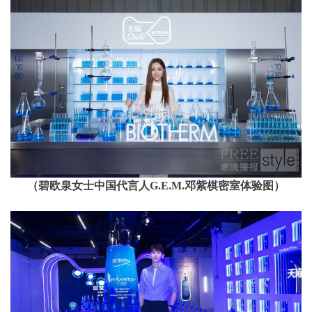
（碧欧泉女士中国代言人G.E.M.邓紫棋密室体验图）