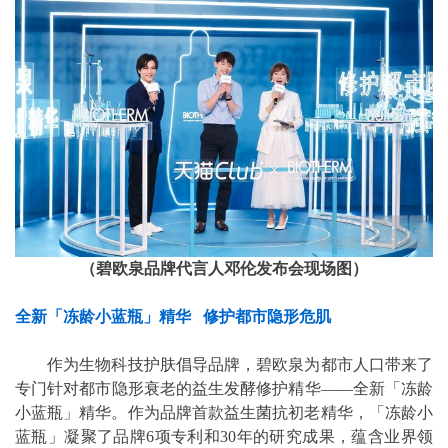
（碧欧泉品牌代言人邓伦发布会现场图）
全新「冻龄小蓝瓶」精华 修护都市隐形危肌
作为生物科技护肤倡导品牌，碧欧泉为都市人口带来了
专门针对都市隐形衰老的益生发酵修护精华——全新「冻龄
小蓝瓶」精华。作为品牌首款益生菌抗初老精华，「冻龄小
蓝瓶」凝聚了品牌6项专利和30年的研究成果，蕴含业界领