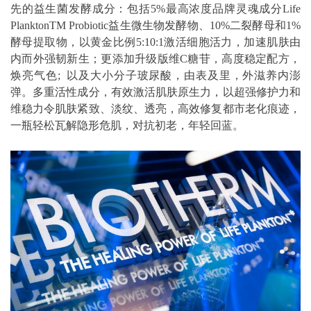
先的益生菌发酵成分：包括5%最高浓度品牌灵魂成分Life
PlanktonTM Probiotic益生微生物发酵物、10%二裂酵母和1%
酵母提取物，以黄金比例5:10:1激活细胞活力，加速肌肤由
内而外强韧新生；更添加升级版维C糖苷，高度稳定配方，
焕亮气色; 以及大小分子玻尿酸，由表及里，外滋养内澎
弹。多重活性成分，有效激活肌肤原生力，以超强修护力和
维稳力令肌肤紧致、淡纹、透亮，高效修复都市老化痕迹，
一瓶轻松瓦解隐形危肌，对抗初老，年轻回蓝。