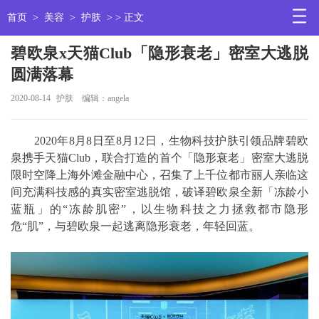
首页
>
美容
>
护肤
> > 正文
碧欧泉x天猫Club「隐形衰老」密室大逃脱
圆满落幕
2020-08-14
护肤
编辑：angela
2020年8月8日至8月12日，生物科技护肤引领品牌碧欧
泉携手天猫Club，联合打造的首个「隐形衰老」密室大逃脱
限时空降上海外滩金融中心，召集了上千位都市丽人亲临这
间充满科技感的真实密室逃脱馆，破译碧欧泉全新「冻龄小
蓝瓶」的“冻龄肌密”，以生物科技之力拯救都市隐形
危“肌”，与碧欧泉一起逃离隐形衰老，年轻回蓝。