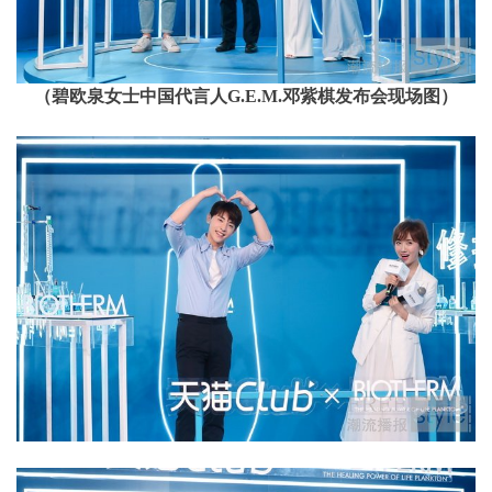
（碧欧泉女士中国代言人G.E.M.邓紫棋发布会现场图）