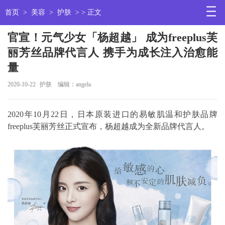
首页
>
美容
>
护肤
> > 正文
官宣！元气少女「杨超越」 成为freeplus芙
丽芳丝品牌代言人 携手为成长注入治愈能
量
2020-10-22
护肤
编辑：angela
2020年10月22日，日本原装进口的易敏肌温和护肤品牌
freeplus芙丽芳丝正式宣布，杨超越成为全新品牌代言人。