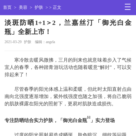
首页
>
美容
>
护肤
> > 正文
淡斑防晒1+1＞2，兰嘉丝汀「御光白金
瓶」全新上市！
2021-03-29
护肤
编辑：angela
寒冷散去暖风微拂，三月的到来也就意味着步入了气候
宜人的春季，各种踏青游玩活动也随着暖意“解封”，可以安
排起来了！
尽管春季的阳光体感上温和柔暖，但此时太阳直射点由
南向北强度逐渐增加，紫外线强度也随之加强，将自己脆弱
的肌肤裸露在阳光的照射下，更易对肌肤造成损伤。
[i]
专注防晒结合实力护肤，
「
御光白金瓶
」实力登场
过度的阳光照射易造成晒斑、肤色暗沉、细纹等问题，