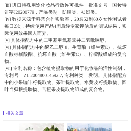
[iii]
进口特殊用途化妆品行政许可批件，批准文号：国妆特
进字J20200779，产品类别：防晒类、祛斑类。
[iv]
数据来源于科蒂合作实验室，20名52到60岁女性测试者
每日2次，持续使用产品4周后经专家评估后的测试结果，实
际使用效果因人而异。
[v]
具体指配方中的二甲基甲氧基苯并二氢吡喃醇。
[vi]
具体指配方中的聚乙二醇-8、生育酚（维生素E）、抗坏
血酸棕榈酸酯、抗坏血酸（维生素C）、柠檬酸组成的复合
物。
[vii]
专利名称：包含植物提取物的用于化妆品的活性制剂，
专利号：ZL 200480014592.7, 专利种类：发明。具体指配方
中的小果咖啡籽提取物、茶叶提取物、水黄皮籽提取物、圆
叶当归根提取物、苦橙果皮提取物组成的复合物。
相关文章