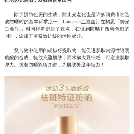
抗老必先防晒，双效结合更出色
除了预防色斑的生成，防止光老化也是许多消费者在选
购防晒时的基本诉求之一，Lancaster兰嘉丝汀在构思「御光
白金瓶i」时同样考虑到了这点，在做到防晒并改善色斑的
同时，添加了可紧致抗皱的活性成分。
复合物中使用的胡椒籽提取物，能促进肌肤内源性透明
质酸的合成，抚纹充盈肌肤；而水解大豆细粉，可迸发肌肤
弹力。抗老防晒双项并进，为肌肤补足年轻力！