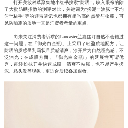
打开美妆种草聚集地小红书搜索“防晒”，映入眼帘的除
了大批防晒指数的测评对比，关键词为“搓泥”“油腻”“不均
匀”“粘手”等的避雷笔记也都拥有相当高的点赞与收藏，可
见防晒霜的质地一直是消费者考量的重点。
向来关注消费者诉求的Lancaster兰嘉丝汀自然不会错过
这一问题，在「御光白金瓶i」上采用了轻盈质地配方，让
防晒的质感呈乳霜状且质感清爽，涂开后为自然哑光感，不
泛油光；在成膜方面，「御光白金瓶i」的延展性可谓优
秀，能轻松抹开并快速成膜，清爽不粘腻，也不易产生搓
泥、粘头发等现象，更适合后续叠加跟妆。