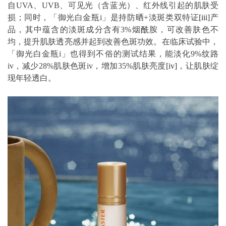
自UVA、UVB、可见光（含蓝光）、红外线引起的肌肤受
损；同时，「御光白金瓶i」是持防晒+淡斑类双特证
[iii]
产
品，其中蕴含的淡斑成分含有3%烟酰胺，可改善肤色不
均，提升肌肤透亮感并起到改善色斑功效。在临床试验中，
「御光白金瓶i」也得到不俗的测试结果，能淡化9%纹路
iv，减少28%肌肤色斑iv，增加35%肌肤亮度
[iv]
，让肌肤绽
现年轻透白。